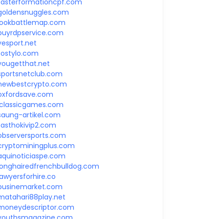
fasterformationcpf.com
goldensnuggles.com
lookbattlemap.com
buyrdpservice.com
yesport.net
tostylo.com
yougetthat.net
sportsnetclub.com
newbestcrypto.com
oxfordsave.com
iclassicgames.com
saung-artikel.com
fasthokivip2.com
observersports.com
cryptominingplus.com
aquinoticiaspe.com
longhairedfrenchbulldog.com
lawyersforhire.co
businemarket.com
matahari88play.net
moneydescriptor.com
youthsmagazine.com