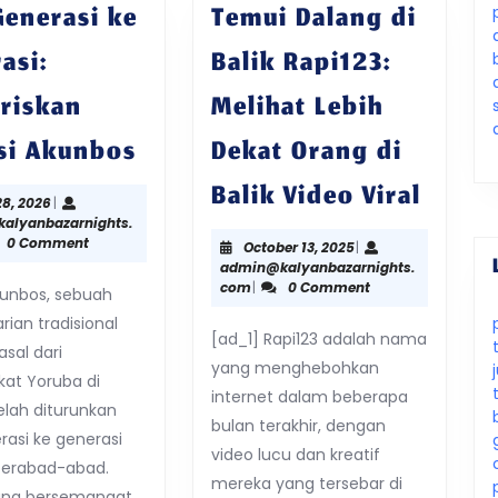
Generasi ke
Temui Dalang di
asi:
Balik Rapi123:
riskan
Melihat Lebih
Dari
si Akunbos
Dekat Orang di
Generasi
Temui
Balik Video Viral
July
28, 2026
|
28,
alyanbazarnights.
ke
Dalan
in@kalyanbazarnights.com
2026
0 Comment
October
October 13, 2025
|
13,
admin@kalyanbazarnights.
Generasi:
di
admin@kalyanbazarnights.com
2025
com
|
0 Comment
kunbos, sebuah
Mewariskan
Balik
rian tradisional
[ad_1] Rapi123 adalah nama
sal dari
Tradisi
Rapi1
yang menghebohkan
at Yoruba di
internet dalam beberapa
Akunbos
Melih
telah diturunkan
bulan terakhir, dengan
rasi ke generasi
Lebih
video lucu dan kreatif
berabad-abad.
mereka yang tersebar di
ang bersemangat