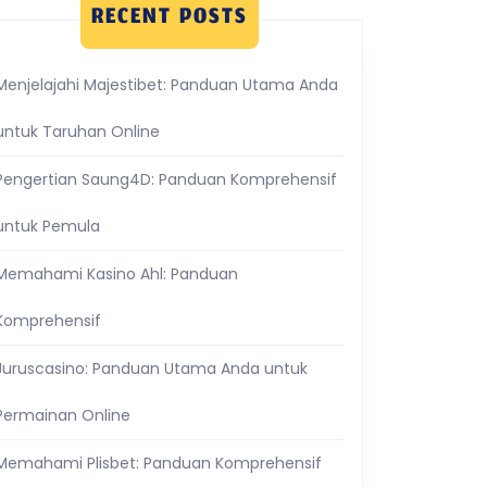
RECENT POSTS
Menjelajahi Majestibet: Panduan Utama Anda
untuk Taruhan Online
Pengertian Saung4D: Panduan Komprehensif
untuk Pemula
Memahami Kasino Ahl: Panduan
Komprehensif
Juruscasino: Panduan Utama Anda untuk
Permainan Online
Memahami Plisbet: Panduan Komprehensif