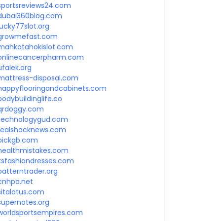
sportsreviews24.com
dubai360blog.com
lucky77slot.org
growmefast.com
mahkotahokislot.com
onlinecancerpharm.com
ufalek.org
mattress-disposal.com
happyflooringandcabinets.com
bodybuildinglife.co
qrdoggy.com
technologygud.com
realshocknews.com
pickgb.com
healthmistakes.com
ksfashiondresses.com
patterntrader.org
cnhpa.net
sitalotus.com
supernotes.org
worldsportsempires.com