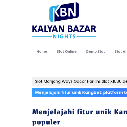
Skip
to
content
Skip
to
content
Home
Slot Online
Demo Slot
Slot A
Slot Mahjong Ways Gacor Hari Ini, Slot X100
Menjelajahi fitur unik Kangbet: platform 
Menjelajahi fitur unik Ka
populer