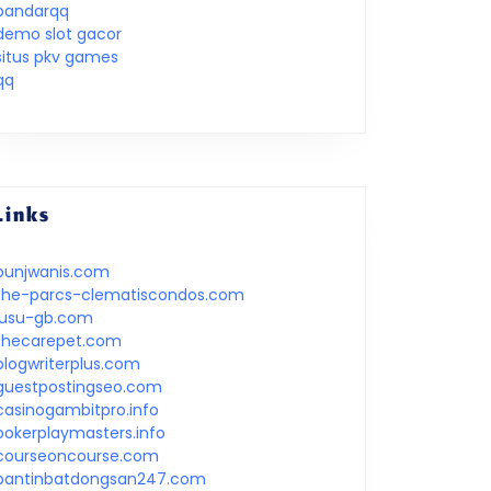
bandarqq
demo slot gacor
situs pkv games
qq
Links
punjwanis.com
the-parcs-clematiscondos.com
jusu-gb.com
thecarepet.com
blogwriterplus.com
guestpostingseo.com
gkap
casinogambitpro.info
pokerplaymasters.info
courseoncourse.com
:
bantinbatdongsan247.com