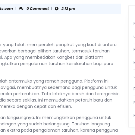
admin@kalyanbazarnights.com
ts.com
|
0 Comment
|
2:12 pm
er yang telah memperoleh pengikut yang kuat di antara
nawarkan berbagai pilihan taruhan, termasuk taruhan
tual. Apa yang membedakan Kangbet dari platform
ningkatkan pengalaman taruhan keseluruhan bagi para
dalah antarmuka yang ramah pengguna. Platform ini
dinavigasi, membuatnya sederhana bagi pengguna untuk
ka pertaruhkan. Tata letaknya bersih dan terorganisir,
dia secara sekilas. Ini memudahkan petaruh baru dan
ereka dengan cepat dan efisien.
aruhan langsungnya. Ini memungkinkan pengguna untuk
ingan yang sudah berlangsung. Taruhan langsung
tan ekstra pada pengalaman taruhan, karena pengguna