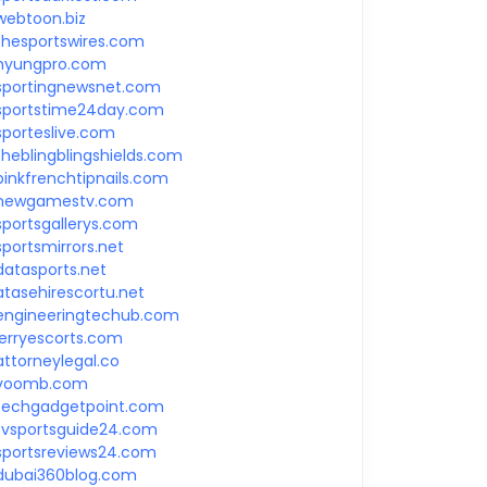
webtoon.biz
thesportswires.com
hyungpro.com
sportingnewsnet.com
sportstime24day.com
sporteslive.com
theblingblingshields.com
pinkfrenchtipnails.com
newgamestv.com
sportsgallerys.com
sportsmirrors.net
datasports.net
atasehirescortu.net
engineeringtechub.com
jerryescorts.com
attorneylegal.co
voomb.com
techgadgetpoint.com
tvsportsguide24.com
sportsreviews24.com
dubai360blog.com