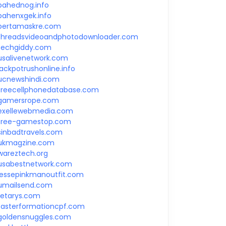
bahednog.info
g
bahenxgek.info
pertamaskre.com
threadsvideoandphotodownloader.com
techgiddy.com
kat
usalivenetwork.com
jackpotrushonline.info
ucnewshindi.com
freecellphonedatabase.com
gamersrope.com
exellewebmedia.com
free-gamestop.com
sinbadtravels.com
ukmagzine.com
wareztech.org
usabestnetwork.com
jessepinkmanoutfit.com
umailsend.com
retarys.com
fasterformationcpf.com
goldensnuggles.com