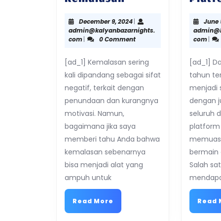
Kekuatan
December
December 9, 2024
|
June 
9,
admin@kalyanbazarnights.
admin@k
Lazawin:
admin@kalyanbazarnights.com
2024
adm
com
|
0 Comment
com
|
Cara
[ad_1] Kemalasan sering
[ad_1] D
Meraih
kali dipandang sebagai sifat
tahun te
negatif, terkait dengan
menjadi 
Kesuksesan
penundaan dan kurangnya
dengan j
Melalui
motivasi. Namun,
seluruh 
bagaimana jika saya
platform
Kemalasan
memberi tahu Anda bahwa
memuask
kemalasan sebenarnya
bermain
bisa menjadi alat yang
Salah sa
ampuh untuk
mendapa
Read
Read More
Read 
More