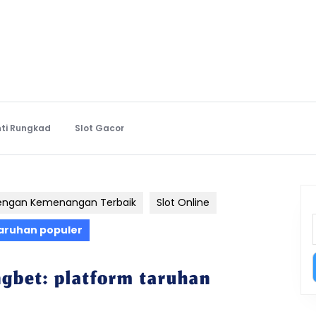
nti Rungkad
Slot Gacor
0 dengan Kemenangan Terbaik
Slot Online
taruhan populer
ngbet: platform taruhan