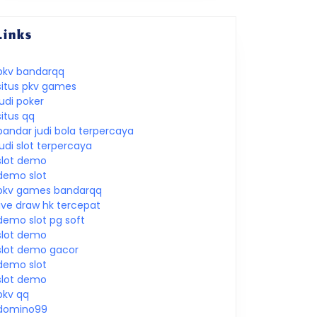
Links
pkv bandarqq
situs pkv games
judi poker
situs qq
bandar judi bola terpercaya
judi slot terpercaya
slot demo
demo slot
pkv games bandarqq
live draw hk tercepat
demo slot pg soft
slot demo
slot demo gacor
demo slot
slot demo
pkv qq
domino99