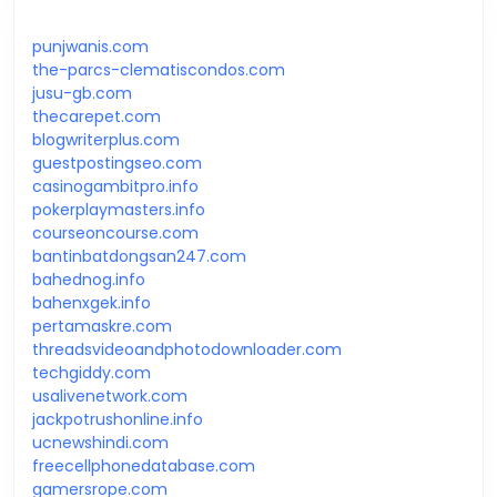
punjwanis.com
the-parcs-clematiscondos.com
jusu-gb.com
thecarepet.com
blogwriterplus.com
guestpostingseo.com
casinogambitpro.info
pokerplaymasters.info
courseoncourse.com
bantinbatdongsan247.com
bahednog.info
bahenxgek.info
pertamaskre.com
threadsvideoandphotodownloader.com
techgiddy.com
usalivenetwork.com
jackpotrushonline.info
ucnewshindi.com
freecellphonedatabase.com
gamersrope.com