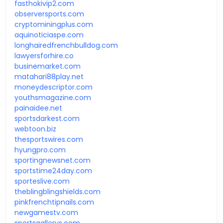
fasthokivip2.com
observersports.com
cryptominingplus.com
aquinoticiaspe.com
longhairedfrenchbulldog.com
lawyersforhire.co
businemarket.com
matahari88play.net
moneydescriptor.com
youthsmagazine.com
painaidee.net
sportsdarkest.com
webtoon.biz
thesportswires.com
hyungpro.com
sportingnewsnet.com
sportstime24day.com
sporteslive.com
theblingblingshields.com
pinkfrenchtipnails.com
newgamestv.com
sportsgallerys.com