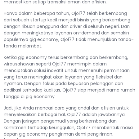
memastikan setiap transaksi aman dan efisien.
Hanya dalam beberapa tahun, Ojol77 telah berkembang
dari sebuah startup kecil menjadi bisnis yang berkembang
dengan ribuan pengguna dan driver di seluruh negeri. Dan
dengan meningkatnya layanan on-demand dan semakin
populernya gig economy, Ojol77 tidak menunjukkan tanda-
tanda melambat.
Ketika gig economy terus berkembang dan berkembang,
wirausahawan seperti Ojol77 memimpin dalam
menciptakan solusi inovatif untuk memenuhi permintaan
yang terus meningkat akan layanan yang fleksibel dan
nyaman. Dengan fokus pada kepuasan pelanggan dan
dedikasi terhadap kualitas, Ojol77 siap menjadi nama rumah
tangga di gig economy.
Jadi, jika Anda mencari cara yang andal dan efisien untuk
menyelesaikan berbagai hal, Ojol77 adalah jawabannya.
Dengan jaringan pengemudi yang berkembang dan
komitmen terhadap keunggulan, Ojol77 membentuk masa
depan gig economy pengiriman demi pengiriman.