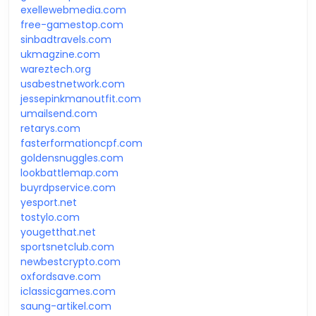
exellewebmedia.com
free-gamestop.com
sinbadtravels.com
ukmagzine.com
wareztech.org
usabestnetwork.com
jessepinkmanoutfit.com
umailsend.com
retarys.com
fasterformationcpf.com
goldensnuggles.com
lookbattlemap.com
buyrdpservice.com
yesport.net
tostylo.com
yougetthat.net
sportsnetclub.com
newbestcrypto.com
oxfordsave.com
iclassicgames.com
saung-artikel.com