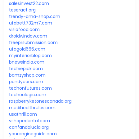
salesinvest22.com
teseract.org
trendy-ama-shop.com
ufabett732m7.com
visiofood.com
droidwindow.com
freeprsubmission.com
ufagold666.com
myinteriorblog.com
bnewsindia.com
techiepick.com
bamzyshop.com
pondycars.com
techonfutures.com
techoologic.com
raspberryketonescanada.org
medihealthrules.com
usathrill.com
vshapedental.com
canfandalucia.org
yourengineguide.com