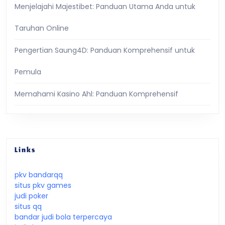
Menjelajahi Majestibet: Panduan Utama Anda untuk
Taruhan Online
Pengertian Saung4D: Panduan Komprehensif untuk
Pemula
Memahami Kasino Ahl: Panduan Komprehensif
Links
pkv bandarqq
situs pkv games
judi poker
situs qq
bandar judi bola terpercaya