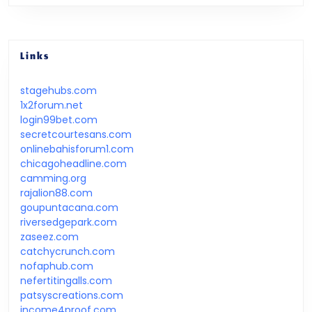
Links
stagehubs.com
1x2forum.net
login99bet.com
secretcourtesans.com
onlinebahisforum1.com
chicagoheadline.com
camming.org
rajalion88.com
goupuntacana.com
riversedgepark.com
zaseez.com
catchycrunch.com
nofaphub.com
nefertitingalls.com
patsyscreations.com
income4proof.com