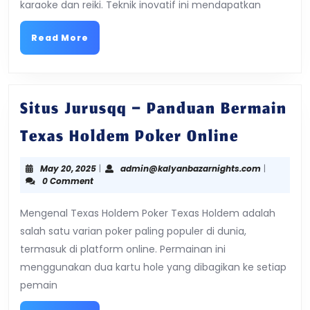
karaoke dan reiki. Teknik inovatif ini mendapatkan
Read
Read More
More
Situs Jurusqq – Panduan Bermain
Situs
Texas Holdem Poker Online
Jurusqq
May
admin@kal
May 20, 2025
|
admin@kalyanbazarnights.com
|
20,
0 Comment
–
2025
Mengenal Texas Holdem Poker Texas Holdem adalah
Panduan
salah satu varian poker paling populer di dunia,
Bermain
termasuk di platform online. Permainan ini
menggunakan dua kartu hole yang dibagikan ke setiap
Texas
pemain
Holdem