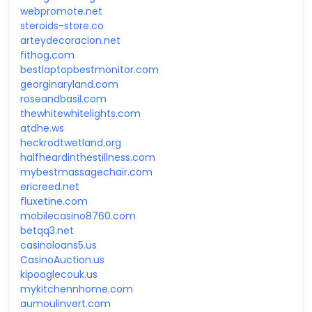
webpromote.net
steroids-store.co
arteydecoracion.net
fithog.com
bestlaptopbestmonitor.com
georginaryland.com
roseandbasil.com
thewhitewhitelights.com
atdhe.ws
heckrodtwetland.org
halfheardinthestillness.com
mybestmassagechair.com
ericreed.net
fluxetine.com
mobilecasino8760.com
betqq3.net
casinoloans5.us
CasinoAuction.us
kipooglecouk.us
mykitchennhome.com
aumoulinvert.com