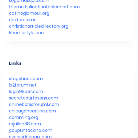
kogamasquid.com
themultiplicationtablechart.com
casinoglamour.org
dextercoin.io
christianarticledirectory.org
5homestyle.com
Links
stagehubs.com
1x2forum.net
login99bet.com
secretcourtesans.com
onlinebahisforum1.com
chicagoheadline.com
camming.org
rajalion88.com
goupuntacana.com
riversedgepark.com