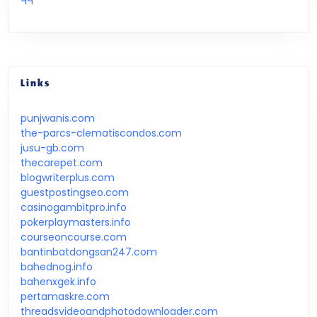
Links
punjwanis.com
the-parcs-clematiscondos.com
jusu-gb.com
thecarepet.com
blogwriterplus.com
guestpostingseo.com
casinogambitpro.info
pokerplaymasters.info
courseoncourse.com
bantinbatdongsan247.com
bahednog.info
bahenxgek.info
pertamaskre.com
threadsvideoandphotodownloader.com