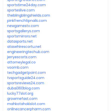
sportstime24day.com
sporteslive.com
theblingblingshields.com
pinkfrenchtipnails.com
newgamestv.com
sportsgallerys.com
sportsmirrors.net
datasports.net
atasehirescortu.net
engineeringtechub.com
jerryescorts.com
attorneylegal.co
voomb.com
techgadgetpoint.com
tvsportsguide24.com
sportsreviews24.com
dubai360blog.com
lucky77slot.org
growmefast.com
mahkotahokislot.com
onlinecancerpharm.com