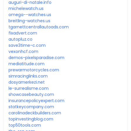
auguri-di-natale.info
michelewatch.us
omega--watches.us
breitling-watches.us
tgarnettcentrallautoads.com
fixadvert.com
autopluz.co
save3time-c.com
vexonhcf.com
demos-pixelsparadise.com
mediatitude.com
prewarmotorcycles.com
simracinglinks.com
dosyamerkezi.net
le-surrealisme.com
showcasebeauty.com
insurancepolicyexpert.com
statkeycompany.com
carolinadeckbuilders.com
topinvestingblog.com
top50tools.com