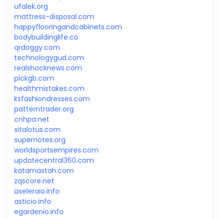
ufalek.org
mattress-disposal.com
happyflooringandcabinets.com
bodybuildinglife.co
qrdoggy.com
technologygud.com
realshocknews.com
pickgb.com
healthmistakes.com
ksfashiondresses.com
patterntrader.org
cnhpa.net
sitalotus.com
supernotes.org
worldsportsempires.com
updatecentral360.com
katamastah.com
zqscore.net
aseleraio.info
asticio.info
egardenio.info