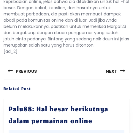
kepribadian online, jelas bahwa dia ditakdirkan untuk hal -hal
besar. Dengan bakat, keaslian, dan hasratnya untuk
membuat perbedaan, dia pasti akan membuat dampak
abadi pada komunitas online dan di luar. Jadi jika Anda
belum melakukannya, pastikan untuk memeriksa Margo123
dan bergabung dengan ribuan penggemar yang sudah
jatuh cinta padanya. Bintang yang sedang naik daun ini jelas
merupakan salah satu yang harus ditonton.
[ad_2]
Post
navigation
PREVIOUS
NEXT
Previous
Next
Related Post
post:
post:
Palu88: Hal besar berikutnya
Palu88:
dalam permainan online