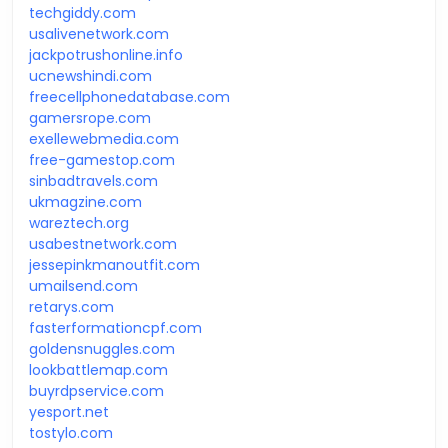
techgiddy.com
usalivenetwork.com
jackpotrushonline.info
ucnewshindi.com
freecellphonedatabase.com
gamersrope.com
exellewebmedia.com
free-gamestop.com
sinbadtravels.com
ukmagzine.com
wareztech.org
usabestnetwork.com
jessepinkmanoutfit.com
umailsend.com
retarys.com
fasterformationcpf.com
goldensnuggles.com
lookbattlemap.com
buyrdpservice.com
yesport.net
tostylo.com