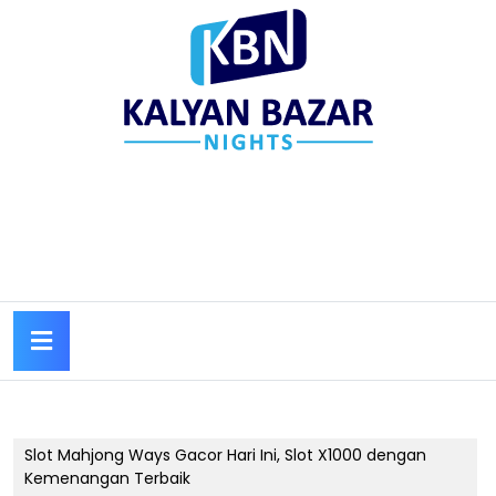
Skip
to
content
Skip
to
content
Open
Button
Slot Mahjong Ways Gacor Hari Ini, Slot X1000 dengan
Kemenangan Terbaik