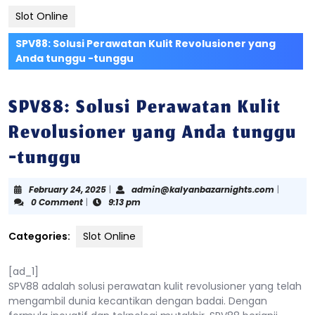
Slot Online
SPV88: Solusi Perawatan Kulit Revolusioner yang
Anda tunggu -tunggu
SPV88: Solusi Perawatan Kulit
Revolusioner yang Anda tunggu
-tunggu
February
admin@k
February 24, 2025
|
admin@kalyanbazarnights.com
|
24,
0 Comment
|
9:13 pm
2025
Categories:
Slot Online
[ad_1]
SPV88 adalah solusi perawatan kulit revolusioner yang telah
mengambil dunia kecantikan dengan badai. Dengan