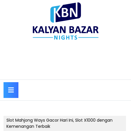
Skip
to
content
Skip
to
content
Open
Button
Slot Mahjong Ways Gacor Hari Ini, Slot X1000 dengan
Kemenangan Terbaik