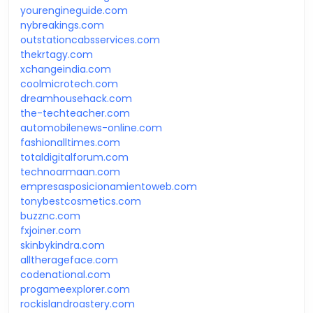
yourengineguide.com
nybreakings.com
outstationcabsservices.com
thekrtagy.com
xchangeindia.com
coolmicrotech.com
dreamhousehack.com
the-techteacher.com
automobilenews-online.com
fashionalltimes.com
totaldigitalforum.com
technoarmaan.com
empresasposicionamientoweb.com
tonybestcosmetics.com
buzznc.com
fxjoiner.com
skinbykindra.com
alltherageface.com
codenational.com
progameexplorer.com
rockislandroastery.com