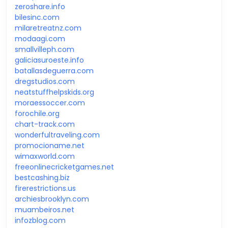
zeroshare.info
bilesinc.com
milaretreatnz.com
modaagi.com
smallvilleph.com
galiciasuroeste.info
batallasdeguerra.com
dregstudios.com
neatstuffhelpskids.org
moraessoccer.com
forochile.org
chart-track.com
wonderfultraveling.com
promocioname.net
wimaxworld.com
freeonlinecricketgames.net
bestcashing.biz
firerestrictions.us
archiesbrooklyn.com
muambeiros.net
infozblog.com