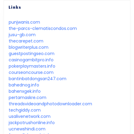
Links
punjwanis.com
the-parcs-clematiscondos.com
jusu-gb.com
thecarepet.com
blogwriterplus.com
guestpostingseo.com
casinogambitpro.info
pokerplaymasters.info
courseoncourse.com
bantinbatdongsan247.com
bahednog.info
bahenxgek.info
pertamaskre.com
threadsvideoandphotodownloader.com
techgiddy.com
usalivenetwork.com
jackpotrushonline.info
ucnewshindi.com