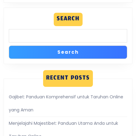
SEARCH
Search
RECENT POSTS
Gajibet: Panduan Komprehensif untuk Taruhan Online
yang Aman
Menjelajahi Majestibet: Panduan Utama Anda untuk