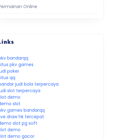
Permainan Online
Links
pkv bandarqq
situs pkv games
judi poker
situs qq
bandar judi bola terpercaya
judi slot terpercaya
slot demo
demo slot
pkv games bandarqq
live draw hk tercepat
demo slot pg soft
slot demo
slot demo gacor