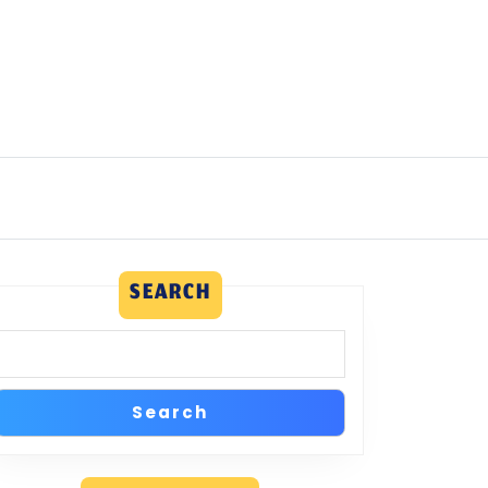
SEARCH
Search