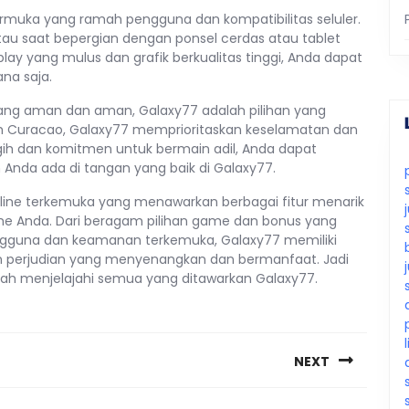
tarmuka yang ramah pengguna dan kompatibilitas seluler.
tau saat bepergian dengan ponsel cerdas atau tablet
ay yang mulus dan grafik berkualitas tinggi, Anda dapat
na saja.
yang aman dan aman, Galaxy77 adalah pilihan yang
tah Curacao, Galaxy77 memprioritaskan keselamatan dan
ggih dan komitmen untuk bermain adil, Anda dapat
Anda ada di tangan yang baik di Galaxy77.
nline terkemuka yang menawarkan berbagai fitur menarik
 Anda. Dari beragam pilihan game dan bonus yang
gguna dan keamanan terkemuka, Galaxy77 memiliki
 perjudian yang menyenangkan dan bermanfaat. Jadi
ah menjelajahi semua yang ditawarkan Galaxy77.
NEXT
Next