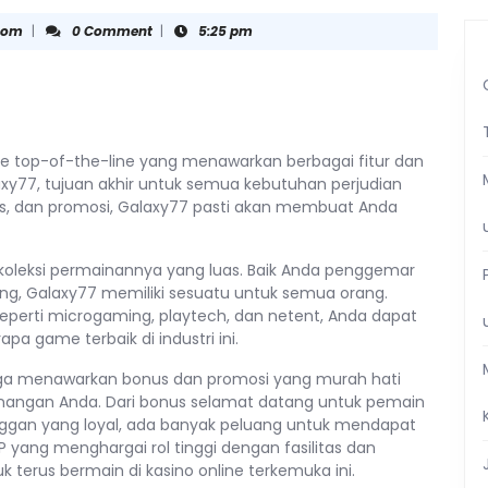
admin@kalyanbazarnights.com
com
|
0 Comment
|
5:25 pm
e top-of-the-line yang menawarkan berbagai fitur dan
laxy77, tujuan akhir untuk semua kebutuhan perjudian
s, dan promosi, Galaxy77 pasti akan membuat Anda
h koleksi permainannya yang luas. Baik Anda penggemar
ng, Galaxy77 memiliki sesuatu untuk semua orang.
eperti microgaming, playtech, dan netent, Anda dapat
a game terbaik di industri ini.
juga menawarkan bonus dan promosi yang murah hati
gan Anda. Dari bonus selamat datang untuk pemain
nggan yang loyal, ada banyak peluang untuk mendapat
P yang menghargai rol tinggi dengan fasilitas dan
k terus bermain di kasino online terkemuka ini.