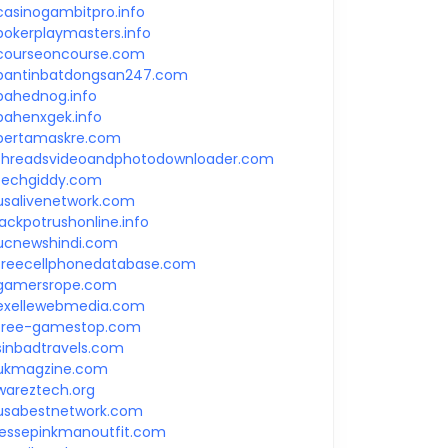
casinogambitpro.info
pokerplaymasters.info
courseoncourse.com
bantinbatdongsan247.com
bahednog.info
bahenxgek.info
pertamaskre.com
threadsvideoandphotodownloader.com
techgiddy.com
usalivenetwork.com
jackpotrushonline.info
ucnewshindi.com
freecellphonedatabase.com
gamersrope.com
exellewebmedia.com
free-gamestop.com
sinbadtravels.com
ukmagzine.com
wareztech.org
usabestnetwork.com
jessepinkmanoutfit.com