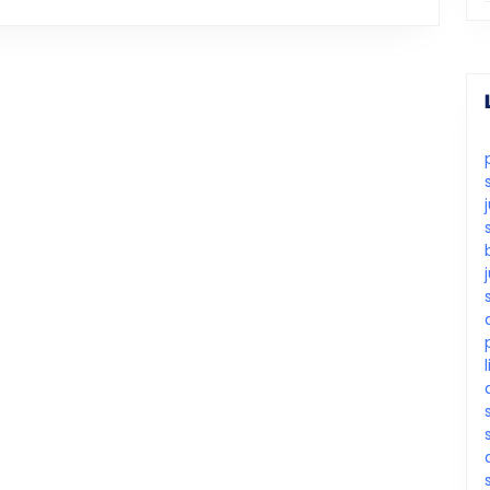
elihat
ebih
ekat
ada
itur
iturnya