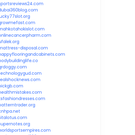
sportsreviews24.com
dubai360blog.com
lucky77slot.org
growmefast.com
mahkotahokislot.com
onlinecancerpharm.com
ufalek.org
mattress-disposal.com
happyflooringandcabinets.com
bodybuildinglife.co
qrdoggy.com
technologygud.com
realshocknews.com
pickgb.com
healthmistakes.com
ksfashiondresses.com
patterntrader.org
cnhpa.net
sitalotus.com
supernotes.org
worldsportsempires.com