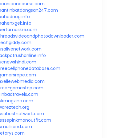
courseoncourse.com
bantinbatdongsan247.com
bahednog.info
bahenxgek.info
pertamaskre.com
threadsvideoandphotodownloader.com
techgiddy.com
usalivenetwork.com
jackpotrushonline.info
ucnewshindi.com
freecellphonedatabase.com
gamersrope.com
exellewebmedia.com
free-gamestop.com
sinbadtravels.com
ukmagzine.com
wareztech.org
usabestnetwork.com
jessepinkmanoutfit.com
umailsend.com
retarys.com