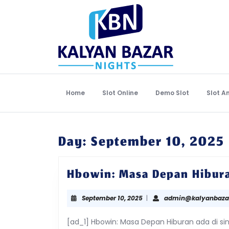
Skip
to
content
Skip
to
content
Home
Slot Online
Demo Slot
Slot A
Day:
September 10, 2025
Hbowin: Masa Depan Hibura
September
September 10, 2025
|
admin@kalyanbaza
10,
2025
[ad_1] Hbowin: Masa Depan Hiburan ada di si