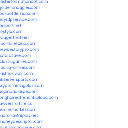
fasterformationcpf.com
goldensnuggles.com
lookbattlemap.com
buyrdpservice.com
yesport.net
tostylo.com
yougetthat.net
sportsnetclub.com
newbestcrypto.com
oxfordsave.com
iclassicgames.com
saung-artikel.com
fasthokivip2.com
observersports.com
cryptominingplus.com
aquinoticiaspe.com
longhairedfrenchbulldog.com
lawyersforhire.co
businemarket.com
matahari88play.net
moneydescriptor.com
youthsmagazine.com