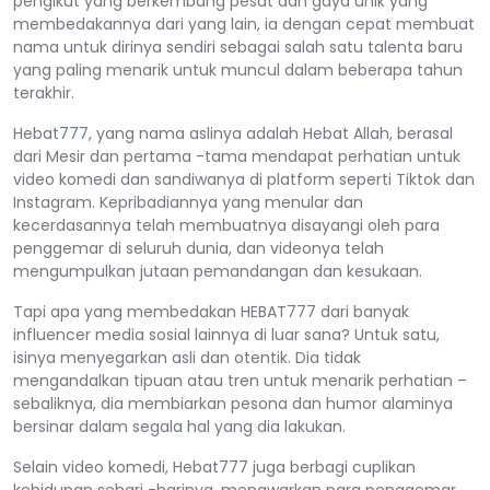
pengikut yang berkembang pesat dan gaya unik yang
membedakannya dari yang lain, ia dengan cepat membuat
nama untuk dirinya sendiri sebagai salah satu talenta baru
yang paling menarik untuk muncul dalam beberapa tahun
terakhir.
Hebat777, yang nama aslinya adalah Hebat Allah, berasal
dari Mesir dan pertama -tama mendapat perhatian untuk
video komedi dan sandiwanya di platform seperti Tiktok dan
Instagram. Kepribadiannya yang menular dan
kecerdasannya telah membuatnya disayangi oleh para
penggemar di seluruh dunia, dan videonya telah
mengumpulkan jutaan pemandangan dan kesukaan.
Tapi apa yang membedakan HEBAT777 dari banyak
influencer media sosial lainnya di luar sana? Untuk satu,
isinya menyegarkan asli dan otentik. Dia tidak
mengandalkan tipuan atau tren untuk menarik perhatian –
sebaliknya, dia membiarkan pesona dan humor alaminya
bersinar dalam segala hal yang dia lakukan.
Selain video komedi, Hebat777 juga berbagi cuplikan