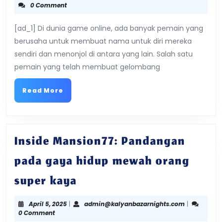
13,
0 Comment
Bintan
2025
[ad_1] Di dunia game online, ada banyak pemain yang
Rising
berusaha untuk membuat nama untuk diri mereka
di
sendiri dan menonjol di antara yang lain. Salah satu
pemain yang telah membuat gelombang
Komuni
Permai
Read
Read More
More
Online
Inside Mansion77: Pandangan
pada gaya hidup mewah orang
Inside
super kaya
Mansion77:
April
admin@kaly
April 5, 2025
|
admin@kalyanbazarnights.com
|
5,
0 Comment
Pandangan
2025