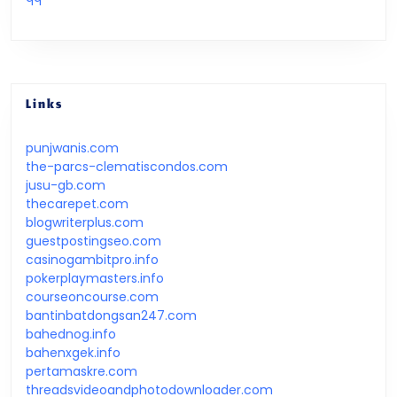
Links
punjwanis.com
the-parcs-clematiscondos.com
jusu-gb.com
thecarepet.com
blogwriterplus.com
guestpostingseo.com
casinogambitpro.info
pokerplaymasters.info
courseoncourse.com
bantinbatdongsan247.com
bahednog.info
bahenxgek.info
pertamaskre.com
threadsvideoandphotodownloader.com