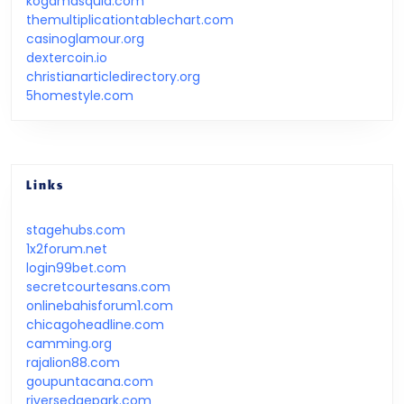
kogamasquid.com
themultiplicationtablechart.com
casinoglamour.org
dextercoin.io
christianarticledirectory.org
5homestyle.com
Links
stagehubs.com
1x2forum.net
login99bet.com
secretcourtesans.com
onlinebahisforum1.com
chicagoheadline.com
camming.org
rajalion88.com
goupuntacana.com
riversedgepark.com