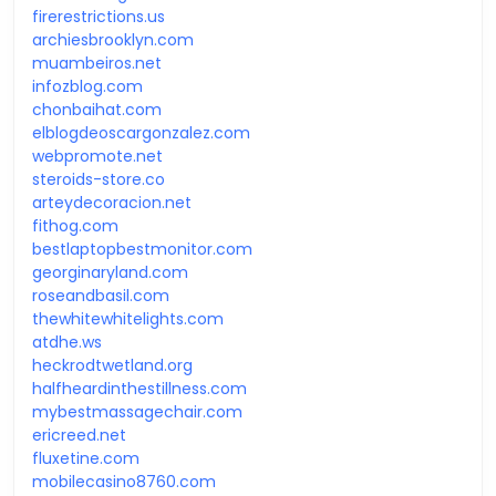
firerestrictions.us
archiesbrooklyn.com
muambeiros.net
infozblog.com
chonbaihat.com
elblogdeoscargonzalez.com
webpromote.net
steroids-store.co
arteydecoracion.net
fithog.com
bestlaptopbestmonitor.com
georginaryland.com
roseandbasil.com
thewhitewhitelights.com
atdhe.ws
heckrodtwetland.org
halfheardinthestillness.com
mybestmassagechair.com
ericreed.net
fluxetine.com
mobilecasino8760.com