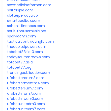
sexmedicineformen.com
shiftripple.com
slotterpercaya.co
smartcoolbox.com
sohanjitfinances.com
soulfulhousemusic.net
sparklooms.com
tacticalcontractingllc.com
thecapitalpowers.com
tobabet88slot3.com
todayscurrentnews.com
totobet77.asia
totobet77.org
trendingpublication.com
ufabettererum3.com
ufabettermentm4.com
ufabettersum7.com
ufabettinwm7.com
ufabettinwum3.com
ufabetunitedm3.com
ufabetunitedm7.com