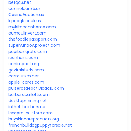
betqq3.net
casinoloans5.us
CasinoAuction.us
kipooglecouk.us
mykitchennhome.com
aumoulinvert.com
thefoodiepassport.com
superwindowproject.com
papibakigrafo.com
icanhazjs.com
canimpact.org
goviralstudy.com
cartourism.net
apple-cores.com
pulserasdeactividad10.com
barbaracarlotti.com
desktopmining.net
inthebleachers.net
lexapro-rx-store.com
buyskincareproducts.org
frenchbulldogpuppyforsale.net