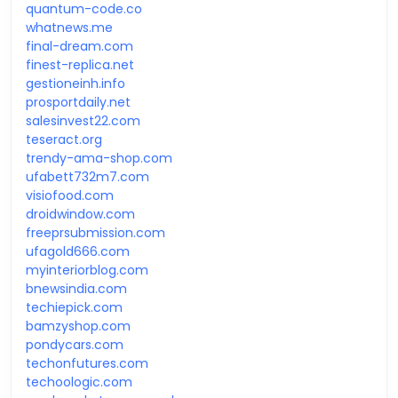
quantum-code.co
whatnews.me
final-dream.com
finest-replica.net
gestioneinh.info
prosportdaily.net
salesinvest22.com
teseract.org
trendy-ama-shop.com
ufabett732m7.com
visiofood.com
droidwindow.com
freeprsubmission.com
ufagold666.com
myinteriorblog.com
bnewsindia.com
techiepick.com
bamzyshop.com
pondycars.com
techonfutures.com
techoologic.com