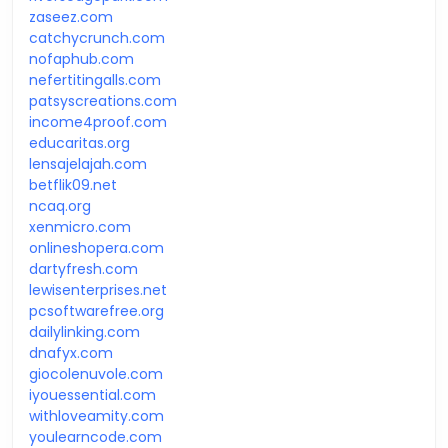
zaseez.com
catchycrunch.com
nofaphub.com
nefertitingalls.com
patsyscreations.com
income4proof.com
educaritas.org
lensajelajah.com
betflik09.net
ncaq.org
xenmicro.com
onlineshopera.com
dartyfresh.com
lewisenterprises.net
pcsoftwarefree.org
dailylinking.com
dnafyx.com
giocolenuvole.com
iyouessential.com
withloveamity.com
youlearncode.com