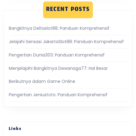
RECENT POSTS
Bangkitnya Deltaslot88: Panduan Komprehensif
Jelajahi Sensasi JakartaSlot88: Panduan Komprehensif
Pengertian Dunia303: Panduan Komprehensif
Menjelajahi Bangkitnya Dewanaga77: Hal Besar
Berikutnya dalam Game Online
Pengertian Jeniustoto: Panduan Komprehensif
Links