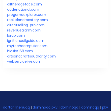
alltherageface.com
codenational.com
progameexplorer.com
rockislandroastery.com
directselling-pro.com
revenuealarm.com
lurab.com
ignitioncoilguide.com
mytechcomputer.com
bioslot168.com
artsandcraftsauthority.com
webservicelive.com
daftar menuqq
|
dominoqq pkv
|
dominoqq
|
dominoqq
|
pkv