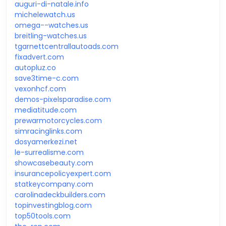
auguri-di-natale.info
michelewatch.us
omega--watches.us
breitling-watches.us
tgarnettcentrallautoads.com
fixadvert.com
autopluz.co
save3time-c.com
vexonhcf.com
demos-pixelsparadise.com
mediatitude.com
prewarmotorcycles.com
simracinglinks.com
dosyamerkezi.net
le-surrealisme.com
showcasebeauty.com
insurancepolicyexpert.com
statkeycompany.com
carolinadeckbuilders.com
topinvestingblog.com
top50tools.com