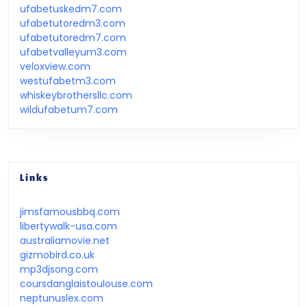
ufabetuskedm7.com
ufabetutoredm3.com
ufabetutoredm7.com
ufabetvalleyum3.com
veloxview.com
westufabetm3.com
whiskeybrothersllc.com
wildufabetum7.com
Links
jimsfamousbbq.com
libertywalk-usa.com
australiamovie.net
gizmobird.co.uk
mp3djsong.com
coursdanglaistoulouse.com
neptunuslex.com