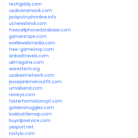
techgiddy.com
usalivenetwork.com
jackpotrushonline.info
ucnewshindi.com
freecellphonedatabase.com
gamersrope.com
exellewebmedia.com
free-gamestop.com
sinbadtravels.com
ukmagzine.com
wareztech.org
usabestnetwork.com
jessepinkmanoutfit.com
umailsend.com
retarys.com
fasterformationcpf.com
goldensnuggles.com
lookbattlemap.com
buyrdpservice.com
yesport.net
tostylo.com