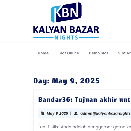
Skip
to
content
Skip
to
content
Home
Slot Online
Demo Slot
Slot A
Day:
May 9, 2025
Bandar36: Tujuan akhir un
May
May 9, 2025
|
admin@kalyanbazarnights
9,
2025
[ad_1] Jika Anda adalah penggemar game ka