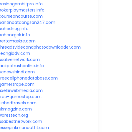
casinogambitpro.info
pokerplaymasters.info
courseoncourse.com
bantinbatdongsan247.com
bahednog.info
bahenxgek.info
pertamaskre.com
threadsvideoandphotodownloader.com
techgiddy.com
usalivenetwork.com
jackpotrushonline.info
ucnewshindi.com
freecellphonedatabase.com
gamersrope.com
exellewebmedia.com
free-gamestop.com
sinbadtravels.com
ukmagzine.com
wareztech.org
usabestnetwork.com
jessepinkmanoutfit.com