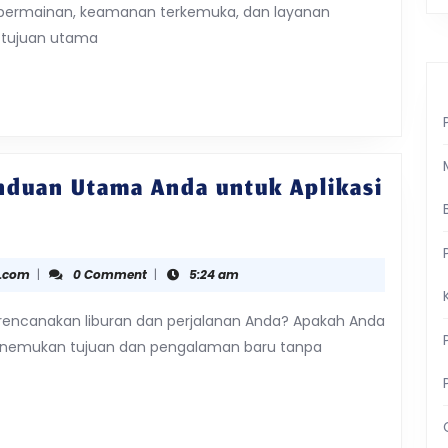
untuk
 permainan, keamanan terkemuka, dan layanan
 tujuan utama
game
kasino
online
nduan Utama Anda untuk Aplikasi
admin@kalyanbazarnights.com
.com
|
0 Comment
|
5:24 am
erencanakan liburan dan perjalanan Anda? Apakah Anda
nemukan tujuan dan pengalaman baru tanpa