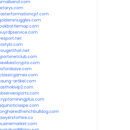
umailsend.com
retarys.com
fasterformationcpf.com
goldensnuggles.com
lookbattlemap.com
buyrdpservice.com
yesport.net
tostylo.com
yougetthat.net
sportsnetclub.com
newbestcrypto.com
oxfordsave.com
iclassicgames.com
saung-artikel.com
fasthokivip2.com
observersports.com
cryptominingplus.com
aquinoticiaspe.com
longhairedfrenchbulldog.com
lawyersforhire.co
businemarket.com
matahari88play.net