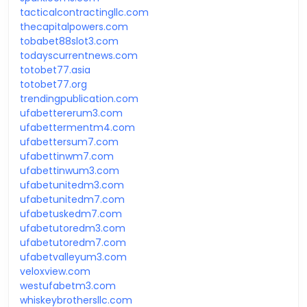
tacticalcontractingllc.com
thecapitalpowers.com
tobabet88slot3.com
todayscurrentnews.com
totobet77.asia
totobet77.org
trendingpublication.com
ufabettererum3.com
ufabettermentm4.com
ufabettersum7.com
ufabettinwm7.com
ufabettinwum3.com
ufabetunitedm3.com
ufabetunitedm7.com
ufabetuskedm7.com
ufabetutoredm3.com
ufabetutoredm7.com
ufabetvalleyum3.com
veloxview.com
westufabetm3.com
whiskeybrothersllc.com