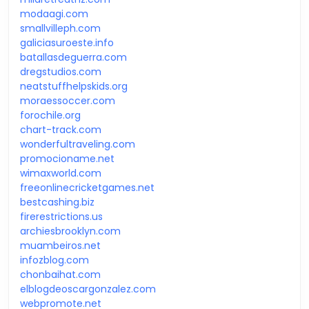
modaagi.com
smallvilleph.com
galiciasuroeste.info
batallasdeguerra.com
dregstudios.com
neatstuffhelpskids.org
moraessoccer.com
forochile.org
chart-track.com
wonderfultraveling.com
promocioname.net
wimaxworld.com
freeonlinecricketgames.net
bestcashing.biz
firerestrictions.us
archiesbrooklyn.com
muambeiros.net
infozblog.com
chonbaihat.com
elblogdeoscargonzalez.com
webpromote.net