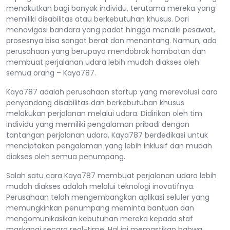
menakutkan bagi banyak individu, terutama mereka yang
memiliki disabilitas atau berkebutuhan khusus. Dari
menavigasi bandara yang padat hingga menaiki pesawat,
prosesnya bisa sangat berat dan menantang. Namun, ada
perusahaan yang berupaya mendobrak hambatan dan
membuat perjalanan udara lebih mudah diakses oleh
semua orang – Kaya787.
Kaya787 adalah perusahaan startup yang merevolusi cara
penyandang disabilitas dan berkebutuhan khusus
melakukan perjalanan melalui udara. Didirikan oleh tim
individu yang memiliki pengalaman pribadi dengan
tantangan perjalanan udara, Kaya787 berdedikasi untuk
menciptakan pengalaman yang lebih inklusif dan mudah
diakses oleh semua penumpang.
Salah satu cara Kaya787 membuat perjalanan udara lebih
mudah diakses adalah melalui teknologi inovatifnya.
Perusahaan telah mengembangkan aplikasi seluler yang
memungkinkan penumpang meminta bantuan dan
mengomunikasikan kebutuhan mereka kepada staf
maskapai secara real-time. Hal ini memastikan bahwa