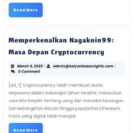
Read
Read More
More
Memperkenalkan Nagakoin99:
Memper
Masa Depan Cryptocurrency
Nagakoi
March
admin@ka
March 4, 2025
|
admin@kalyanbazarnights.com
|
4,
0 Comment
Masa
2025
[ad_1] Cryptocurrency telah membuat dunia
Depan
terpesona dalam beberapa tahun terakhir, merevolusi
Cryptoc
cara kita berpikir tentang uang dan transaksi keuangan.
Dari kebangkitan Bitcoin hingga popularitas Ethereum,
mata uang digital telah menjadi
Read
Read More