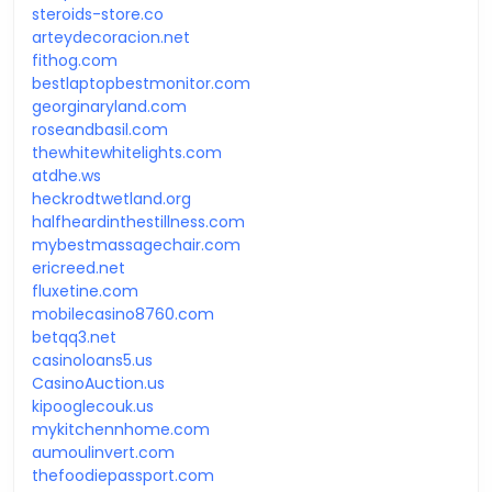
steroids-store.co
arteydecoracion.net
fithog.com
bestlaptopbestmonitor.com
georginaryland.com
roseandbasil.com
thewhitewhitelights.com
atdhe.ws
heckrodtwetland.org
halfheardinthestillness.com
mybestmassagechair.com
ericreed.net
fluxetine.com
mobilecasino8760.com
betqq3.net
casinoloans5.us
CasinoAuction.us
kipooglecouk.us
mykitchennhome.com
aumoulinvert.com
thefoodiepassport.com