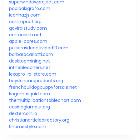
superwindowproject.com
papibakigrafo.com
icanhazjs.com
canimpact.org
goviralstudy.com
cartourism.net
apple-cores.com
pulserasdeactividad10.com
barbaracarlotti.com
desktopmining.net
inthebleachers.net
lexapro-rx-store.com
buyskincareproducts.org
frenchbulldogpuppyforsale.net
kogamasquid.com
themultiplicationtablechart.com
casinoglamour.org
dextercoin.io
christianarticledirectory.org
5homestyle.com