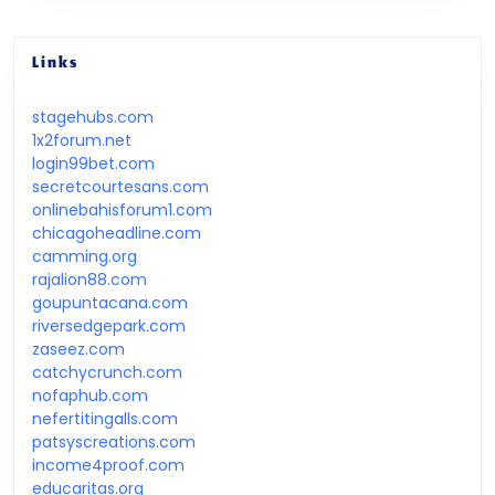
Links
stagehubs.com
1x2forum.net
login99bet.com
secretcourtesans.com
onlinebahisforum1.com
chicagoheadline.com
camming.org
rajalion88.com
goupuntacana.com
riversedgepark.com
zaseez.com
catchycrunch.com
nofaphub.com
nefertitingalls.com
patsyscreations.com
income4proof.com
educaritas.org