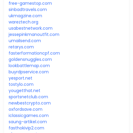
free-gamestop.com
sinbadtravels.com
ukmagzine.com
wareztech.org
usabestnetwork.com
jessepinkmanoutfit.com
umailsend.com
retarys.com
fasterformationcpf.com
goldensnuggles.com
lookbattlemap.com
buyrdpservice.com
yesport.net
tostylo.com
yougetthat.net
sportsnetclub.com
newbestcrypto.com
oxfordsave.com
iclassicgames.com
saung-artikel.com
fasthokivip2.com