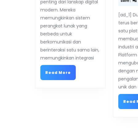
adm
com
|
penting dari lanskap digital
Ketahui
modern. Mereka
[ad_1] D
memungkinkan sistem
terus b
perangkat lunak yang
satu pla
berbeda untuk
membuat
berkomunikasi dan
industri 
berinteraksi satu sama lain,
Platform 
memungkinkan integrasi
menguba
dengan 
Read
Read More
More
pengala
unik da
Read 