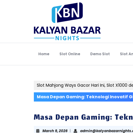
Skip
to
content
Skip
to
content
Home
Slot Online
Demo Slot
Slot A
Slot Mahjong Ways Gacor Hari Ini, Slot X100
Masa Depan Gaming: Teknologi Inovatif 
Masa Depan Gaming: Tekn
March
March 9, 2026
|
admin@kalyanbazarnights