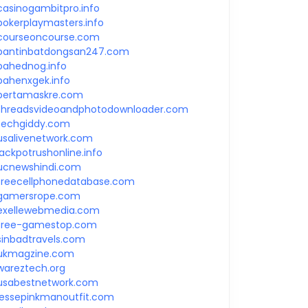
casinogambitpro.info
pokerplaymasters.info
courseoncourse.com
bantinbatdongsan247.com
bahednog.info
bahenxgek.info
pertamaskre.com
threadsvideoandphotodownloader.com
techgiddy.com
usalivenetwork.com
jackpotrushonline.info
ucnewshindi.com
freecellphonedatabase.com
gamersrope.com
exellewebmedia.com
free-gamestop.com
sinbadtravels.com
ukmagzine.com
wareztech.org
usabestnetwork.com
jessepinkmanoutfit.com