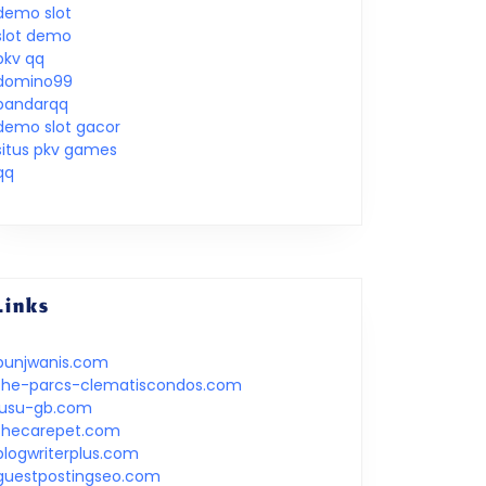
demo slot
slot demo
pkv qq
domino99
bandarqq
demo slot gacor
situs pkv games
qq
Links
punjwanis.com
the-parcs-clematiscondos.com
jusu-gb.com
thecarepet.com
blogwriterplus.com
guestpostingseo.com