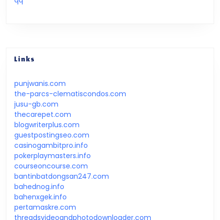
Links
punjwanis.com
the-parcs-clematiscondos.com
jusu-gb.com
thecarepet.com
blogwriterplus.com
guestpostingseo.com
casinogambitpro.info
pokerplaymasters.info
courseoncourse.com
bantinbatdongsan247.com
bahednog.info
bahenxgek.info
pertamaskre.com
threadsvideoandphotodownloader.com