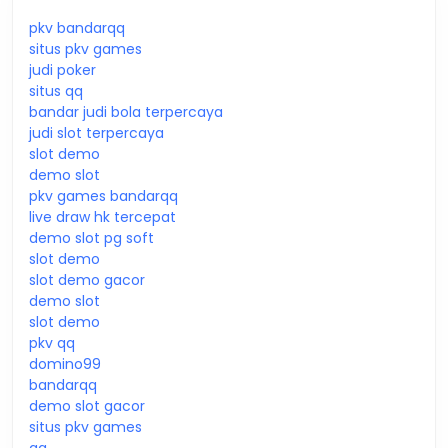
pkv bandarqq
situs pkv games
judi poker
situs qq
bandar judi bola terpercaya
judi slot terpercaya
slot demo
demo slot
pkv games bandarqq
live draw hk tercepat
demo slot pg soft
slot demo
slot demo gacor
demo slot
slot demo
pkv qq
domino99
bandarqq
demo slot gacor
situs pkv games
qq