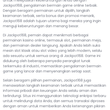
untuk melepaskan keberuntungan Anda dengan
Jackpot168, pengalaman bermain game online terbaik.
Dengan beragam permainan untuk dipilih, langkah
keamanan terbaik, serta bonus dan promosi menarik,
Jackpot168 adalah tujuan utama bagi mereka yang ingin
menguji keberuntungan dan menang besar.
Di Jackpot168, pemain dapat menikmati berbagai
permainan kasino online, termasuk slot, permainan meja,
dan permainan dealer langsung. Apakah Anda lebih suka
mesin slot klasik atau slot video yang lebih modern, selalu
ada sesuatu untuk semua orang di Jackpot168. Game ini
didukung oleh beberapa penyedia perangkat lunak
terkemuka di industri, memastikan pengalaman bermain
game yang lancar dan menyenangkan setiap saat.
Selain beragam pilihan permainan, Jackpot168 juga
menawarkan langkah keamanan terbaik untuk memastikan
informasi pribadi dan keuangan Anda selalu aman dan
terlindungi. Situs ini menggunakan teknologi enkripsi terbaru
untuk melindungi data Anda, dan semua transaksi diproses
dengan aman untuk memberikan Anda ketenangan pikiran