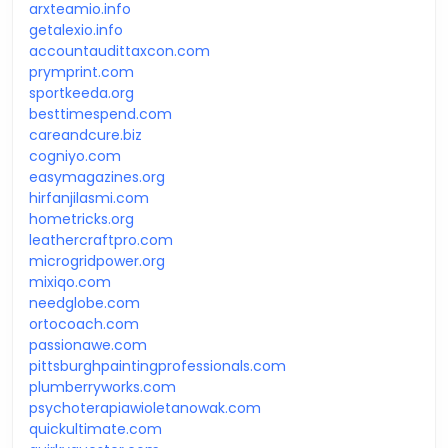
arxteamio.info
getalexio.info
accountaudittaxcon.com
prymprint.com
sportkeeda.org
besttimespend.com
careandcure.biz
cogniyo.com
easymagazines.org
hirfanjilasmi.com
hometricks.org
leathercraftpro.com
microgridpower.org
mixiqo.com
needglobe.com
ortocoach.com
passionawe.com
pittsburghpaintingprofessionals.com
plumberryworks.com
psychoterapiawioletanowak.com
quickultimate.com