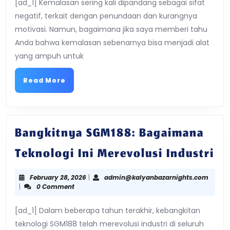
[ad_1] Kemalasan sering kali dipandang sebagai sifat
Cara
negatif, terkait dengan penundaan dan kurangnya
Meraih
motivasi. Namun, bagaimana jika saya memberi tahu
Anda bahwa kemalasan sebenarnya bisa menjadi alat
Kesuksesan
yang ampuh untuk
Melalui
Read
Read More
Kemalasan
More
Bangkitnya SGM188: Bagaimana
Ba
Teknologi Ini Merevolusi Industri
SG
February
admin
February 28, 2026
|
admin@kalyanbazarnights.com
28,
|
0 Comment
Ba
2026
[ad_1] Dalam beberapa tahun terakhir, kebangkitan
Te
teknologi SGM188 telah merevolusi industri di seluruh