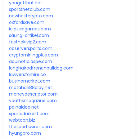
yougetthat.net
sportsnetclub.com
newbestcrypto.com
oxfordsave.com
iclassicgames.com
saung-artikel.com
fasthokivip2.com
observersports.com
cryptominingplus.com
aquinoticiaspe.com
longhairedfrenchbulldog.com
lawyersforhire.co
businemarket.com
matahari88play.net
moneydescriptor.com
youthsmagazine.com
painaidee.net
sportsdarkest.com
webtoon.biz
thesportswires.com
hyungpro.com