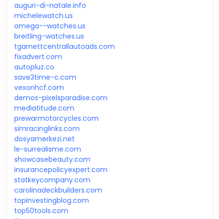
auguri-di-natale.info
michelewatch.us
omega--watches.us
breitling-watches.us
tgarnettcentrallautoads.com
fixadvert.com
autopluz.co
save3time-c.com
vexonhcf.com
demos-pixelsparadise.com
mediatitude.com
prewarmotorcycles.com
simracinglinks.com
dosyamerkezi.net
le-surrealisme.com
showcasebeauty.com
insurancepolicyexpert.com
statkeycompany.com
carolinadeckbuilders.com
topinvestingblog.com
top50tools.com