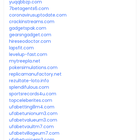
yuqqbbzp.com
7betagents6.com
coronavirusuptodate.com
crackinstreams.com
gadgetspak.com
gearsngadget.com
hireseodoctor.com
lapsfit.com
levelup-fast.com
mytreepla.net
pokersimulations.com
replicamanufactory.net
rezultate-loto.info
splendifulous.com
sportsrecords4u.com
topceleberites.com
ufabetting8m4.com
ufabetunionum3.com
ufabetvalueum3.com
ufabetvaultm7.com
ufabetvillageum7.com
ufabetvoicem3.com