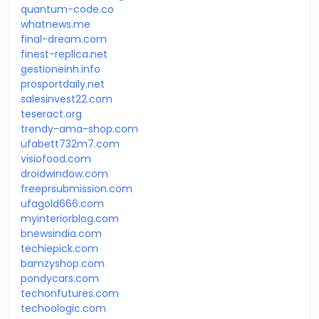
quantum-code.co
whatnews.me
final-dream.com
finest-replica.net
gestioneinh.info
prosportdaily.net
salesinvest22.com
teseract.org
trendy-ama-shop.com
ufabett732m7.com
visiofood.com
droidwindow.com
freeprsubmission.com
ufagold666.com
myinteriorblog.com
bnewsindia.com
techiepick.com
bamzyshop.com
pondycars.com
techonfutures.com
techoologic.com