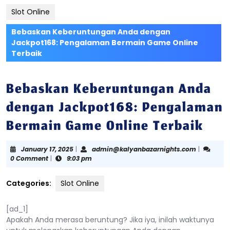
Slot Online
Bebaskan Keberuntungan Anda dengan
Jackpot168: Pengalaman Bermain Game Online
Terbaik
Bebaskan Keberuntungan Anda
dengan Jackpot168: Pengalaman
Bermain Game Online Terbaik
January
admin@ka
January 17, 2025
|
admin@kalyanbazarnights.com
|
17,
0 Comment
|
9:03 pm
2025
Categories:
Slot Online
[ad_1]
Apakah Anda merasa beruntung? Jika iya, inilah waktunya