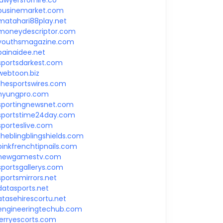
lawyersforhire.co
businemarket.com
matahari88play.net
moneydescriptor.com
youthsmagazine.com
painaidee.net
sportsdarkest.com
webtoon.biz
thesportswires.com
hyungpro.com
sportingnewsnet.com
sportstime24day.com
sporteslive.com
theblingblingshields.com
pinkfrenchtipnails.com
newgamestv.com
sportsgallerys.com
sportsmirrors.net
datasports.net
atasehirescortu.net
engineeringtechub.com
jerryescorts.com