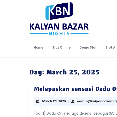
Skip
to
content
Skip
to
content
Home
Slot Online
Demo Slot
Slot A
Day:
March 25, 2025
Melepaskan sensasi Dadu O
March
March 25, 2025
|
admin@kalyanbazarnig
25,
2025
[ad_1] Dadu Online, juga dikenal sebagai SiC