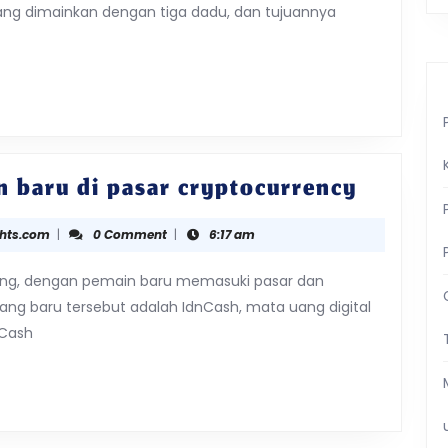
Online:
yang dimainkan dengan tiga dadu, dan tujuannya
Panduan
Pemula
Bangki
n baru di pasar cryptocurrency
Idncash
admin@kalyanbazarnights.com
hts.com
|
0 Comment
|
6:17 am
Pemain
ang, dengan pemain baru memasuki pasar dan
baru
ng baru tersebut adalah IdnCash, mata uang digital
nCash
di
pasar
cryptoc