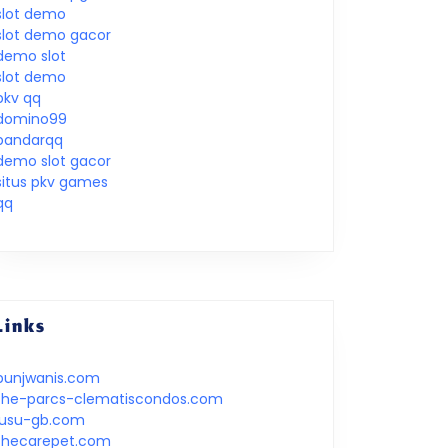
slot demo
slot demo gacor
demo slot
slot demo
pkv qq
domino99
bandarqq
demo slot gacor
situs pkv games
qq
Links
punjwanis.com
the-parcs-clematiscondos.com
jusu-gb.com
thecarepet.com