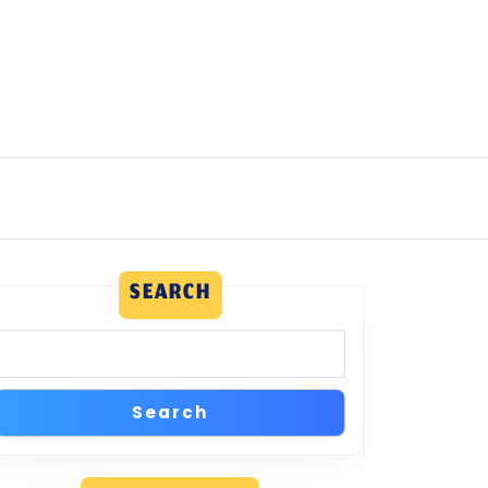
SEARCH
Search