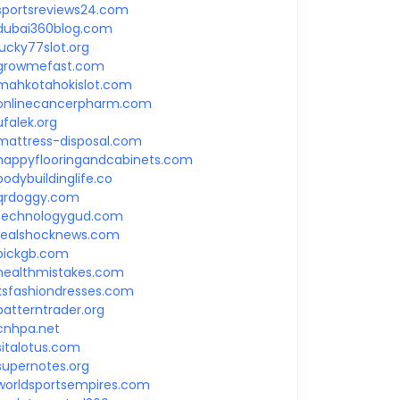
sportsreviews24.com
dubai360blog.com
lucky77slot.org
growmefast.com
mahkotahokislot.com
onlinecancerpharm.com
ufalek.org
mattress-disposal.com
happyflooringandcabinets.com
bodybuildinglife.co
qrdoggy.com
technologygud.com
realshocknews.com
pickgb.com
healthmistakes.com
ksfashiondresses.com
patterntrader.org
cnhpa.net
sitalotus.com
supernotes.org
worldsportsempires.com