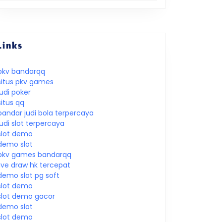
Links
pkv bandarqq
situs pkv games
judi poker
situs qq
bandar judi bola terpercaya
judi slot terpercaya
slot demo
demo slot
pkv games bandarqq
live draw hk tercepat
demo slot pg soft
slot demo
slot demo gacor
demo slot
slot demo