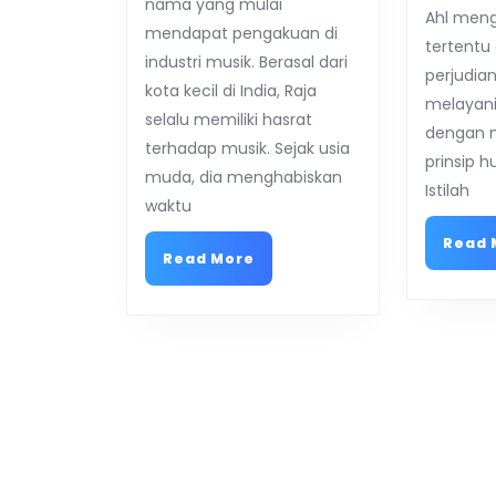
Musisi
nama yang mulai
Ahl meng
mendapat pengakuan di
yang
tertentu 
industri musik. Berasal dari
perjudia
Sedang
kota kecil di India, Raja
melayani
selalu memiliki hasrat
Naik
dengan m
terhadap musik. Sejak usia
prinsip 
muda, dia menghabiskan
Daun
Istilah
waktu
Read 
Read
Read More
More