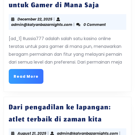
Russia777:
untuk Gamer di Mana Saja
Kasino
December
December 22, 2025
|
22,
admin@kalyanbazarnights.com
admin@kalyanbazarnights.com
|
0 Comment
Online
2025
[ad_1] Russia777 adalah salah satu kasino online
Teratas
teratas untuk para gamer di mana pun, menawarkan
untuk
beragam permainan dan fitur yang melayani pemain
dari semua level dan preferensi. Dari permainan meja
Gamer
di
Read
Read More
More
Mana
Saja
Dari pengadilan ke lapangan:
Dari
atlet terbaik di zaman kita
pengadil
August
admin@k
August 21, 2025
|
admin@kalyanbazarnights.com
|