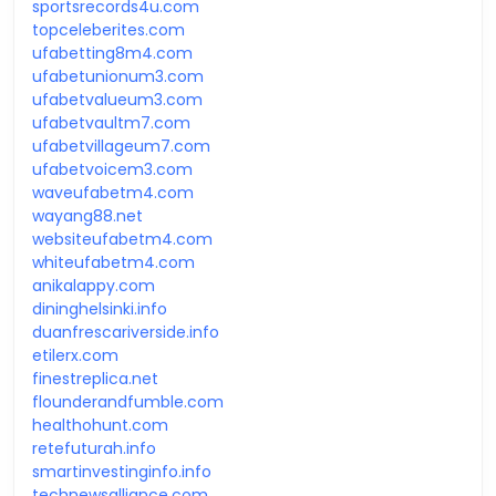
sportsrecords4u.com
topceleberites.com
ufabetting8m4.com
ufabetunionum3.com
ufabetvalueum3.com
ufabetvaultm7.com
ufabetvillageum7.com
ufabetvoicem3.com
waveufabetm4.com
wayang88.net
websiteufabetm4.com
whiteufabetm4.com
anikalappy.com
dininghelsinki.info
duanfrescariverside.info
etilerx.com
finestreplica.net
flounderandfumble.com
healthohunt.com
retefuturah.info
smartinvestinginfo.info
technewsalliance.com