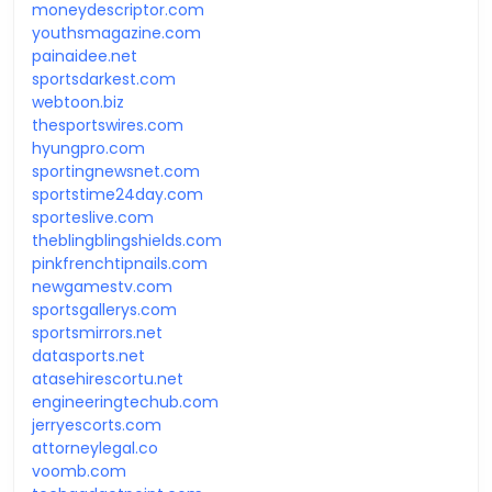
moneydescriptor.com
youthsmagazine.com
painaidee.net
sportsdarkest.com
webtoon.biz
thesportswires.com
hyungpro.com
sportingnewsnet.com
sportstime24day.com
sporteslive.com
theblingblingshields.com
pinkfrenchtipnails.com
newgamestv.com
sportsgallerys.com
sportsmirrors.net
datasports.net
atasehirescortu.net
engineeringtechub.com
jerryescorts.com
attorneylegal.co
voomb.com