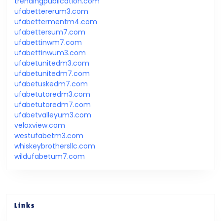
trendingpublication.com
ufabettererum3.com
ufabettermentm4.com
ufabettersum7.com
ufabettinwm7.com
ufabettinwum3.com
ufabetunitedm3.com
ufabetunitedm7.com
ufabetuskedm7.com
ufabetutoredm3.com
ufabetutoredm7.com
ufabetvalleyum3.com
veloxview.com
westufabetm3.com
whiskeybrothersllc.com
wildufabetum7.com
Links