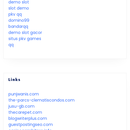
demo slot
slot demo
pkv qq
domino99
bandarqq
demo slot gacor
situs pkv games
qq
Links
punjwanis.com
the-parcs-clematiscondos.com
jusu-gb.com
thecarepet.com
blogwriterplus.com
guestpostingseo.com