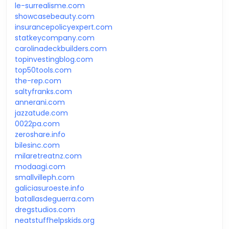
le-surrealisme.com
showcasebeauty.com
insurancepolicyexpert.com
statkeycompany.com
carolinadeckbuilders.com
topinvestingblog.com
top50tools.com
the-rep.com
saltyfranks.com
annerani.com
jazzatude.com
0022pa.com
zeroshare.info
bilesinc.com
milaretreatnz.com
modaagi.com
smallvilleph.com
galiciasuroeste.info
batallasdeguerra.com
dregstudios.com
neatstuffhelpskids.org