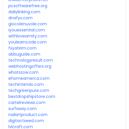
pcsoftwarefree.org
dailylinking.com
dnafyx.com
giocolenuvole.com
iyouessential.com
withloveamity.com
youlearncode.com
fxyatirim.com
abbuguide.com
technologyresult.com
webhostingoffers.org
whatszow.com
ehomeamerca.com
techintendo.com
techgreenpure.com
bestdropshipstore.com
cartelreviews.com
surfsway.com
nailartproduct.com
digitactseed.com
lvlcraft.com