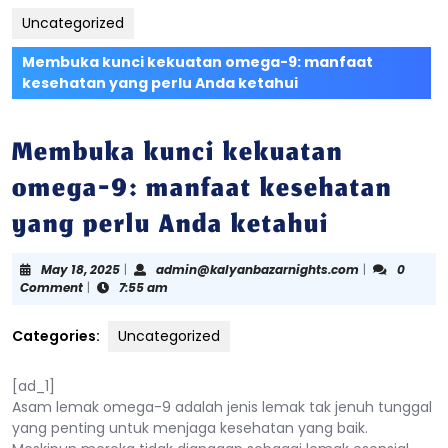
Uncategorized
Membuka kunci kekuatan omega-9: manfaat
kesehatan yang perlu Anda ketahui
Membuka kunci kekuatan
omega-9: manfaat kesehatan
yang perlu Anda ketahui
May
admin@kalya
May 18, 2025
|
admin@kalyanbazarnights.com
|
0
18,
Comment
|
7:55 am
2025
Categories:
Uncategorized
[ad_1]
Asam lemak omega-9 adalah jenis lemak tak jenuh tunggal
yang penting untuk menjaga kesehatan yang baik.