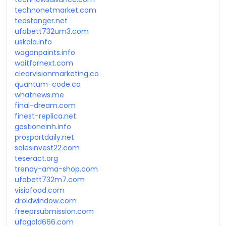
technonetmarket.com
tedstanger.net
ufabett732um3.com
uskola.info
wagonpaints.info
waitfornext.com
clearvisionmarketing.co
quantum-code.co
whatnews.me
final-dream.com
finest-replica.net
gestioneinh.info
prosportdaily.net
salesinvest22.com
teseract.org
trendy-ama-shop.com
ufabett732m7.com
visiofood.com
droidwindow.com
freeprsubmission.com
ufagold666.com