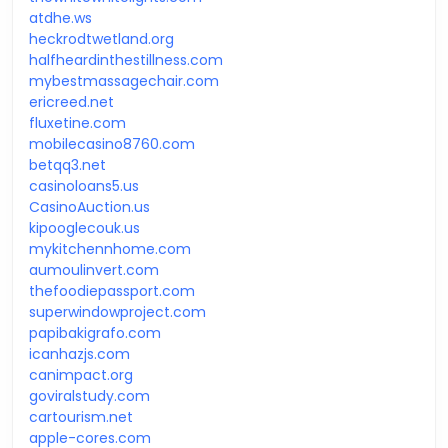
atdhe.ws
heckrodtwetland.org
halfheardinthestillness.com
mybestmassagechair.com
ericreed.net
fluxetine.com
mobilecasino8760.com
betqq3.net
casinoloans5.us
CasinoAuction.us
kipooglecouk.us
mykitchennhome.com
aumoulinvert.com
thefoodiepassport.com
superwindowproject.com
papibakigrafo.com
icanhazjs.com
canimpact.org
goviralstudy.com
cartourism.net
apple-cores.com