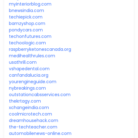
myinteriorblog.com
bnewsindia.com
techiepick.com
bamzyshop.com
pondycars.com
techonfutures.com
techoologic.com
raspberryketonescanada.org
medihealthrules.com
usathrill.com
vshapedental.com
canfandalucia.org
yourengineguide.com
nybreakings.com
outstationcabsservices.com
thekrtagy.com
xchangeindia.com
coolmicrotech.com
dreamhousehack.com
the-techteacher.com
automobilenews-online.com