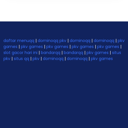
daftar menuqq
|
dominoqq pkv
|
dominoqq
|
dominoqq
|
pkv
games
|
pkv games
|
pkv games
|
pkv games
|
pkv games
|
slot gacor hari ini
|
bandarqq
|
bandarqq
|
pkv games
|
situs
pkv
|
situs qq
|
pkv
|
dominoqq
|
dominoqq
|
pkv games