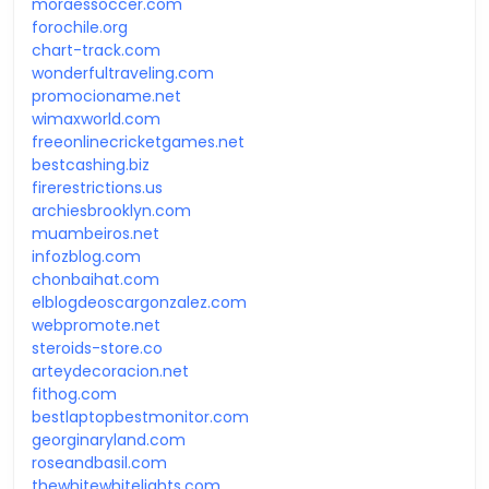
moraessoccer.com
forochile.org
chart-track.com
wonderfultraveling.com
promocioname.net
wimaxworld.com
freeonlinecricketgames.net
bestcashing.biz
firerestrictions.us
archiesbrooklyn.com
muambeiros.net
infozblog.com
chonbaihat.com
elblogdeoscargonzalez.com
webpromote.net
steroids-store.co
arteydecoracion.net
fithog.com
bestlaptopbestmonitor.com
georginaryland.com
roseandbasil.com
thewhitewhitelights.com