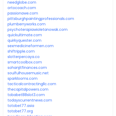
needglobe.com
ortocoach.com
passionawe.com
pittsburghpaintingprofessionals.com
plumberryworks.com
psychoterapiawioletanowak.com
quickultimate.com
quirkyquester.com
sexmedicineformen.com
shiftripple.com
slotterpercaya.co
smartcoolbox.com
sohanjitfinances.com
soulfulhousemusic.net
sparklooms.com
tacticalcontractingllc.com
thecapitalpowers.com
tobabet88slot3.com
todayscurrentnews.com
totobet77.asia
totobet77.org