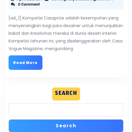
21,
0 Comment
yang
2025
[ad_1] Kompetisi Casaprize adalah kesempatan yang
menang:
menyenangkan bagi para desainer untuk menunjukkan
Di
bakat dan kreativitas mereka di dunia desain interior.
Kompetisi tahunan ini, yang diselenggarakan oleh Casa
dalam
Vogue Magazine, mengundang
kompetis
Read
Read More
Casapriz
More
SEARCH
Search