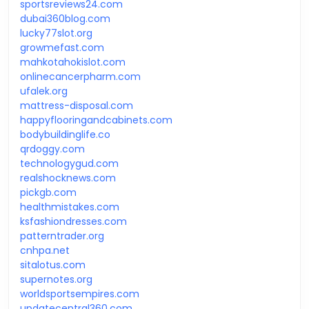
sportsreviews24.com
dubai360blog.com
lucky77slot.org
growmefast.com
mahkotahokislot.com
onlinecancerpharm.com
ufalek.org
mattress-disposal.com
happyflooringandcabinets.com
bodybuildinglife.co
qrdoggy.com
technologygud.com
realshocknews.com
pickgb.com
healthmistakes.com
ksfashiondresses.com
patterntrader.org
cnhpa.net
sitalotus.com
supernotes.org
worldsportsempires.com
updatecentral360.com