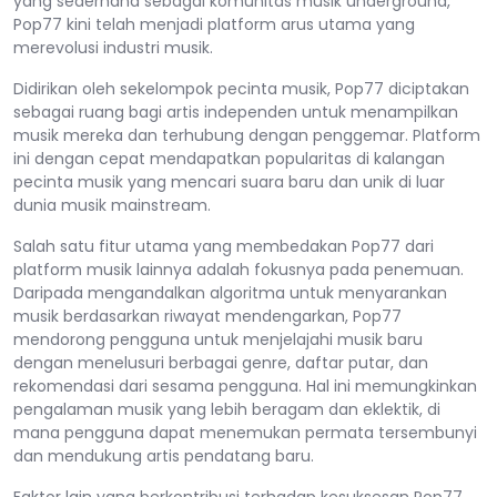
yang sederhana sebagai komunitas musik underground,
Pop77 kini telah menjadi platform arus utama yang
merevolusi industri musik.
Didirikan oleh sekelompok pecinta musik, Pop77 diciptakan
sebagai ruang bagi artis independen untuk menampilkan
musik mereka dan terhubung dengan penggemar. Platform
ini dengan cepat mendapatkan popularitas di kalangan
pecinta musik yang mencari suara baru dan unik di luar
dunia musik mainstream.
Salah satu fitur utama yang membedakan Pop77 dari
platform musik lainnya adalah fokusnya pada penemuan.
Daripada mengandalkan algoritma untuk menyarankan
musik berdasarkan riwayat mendengarkan, Pop77
mendorong pengguna untuk menjelajahi musik baru
dengan menelusuri berbagai genre, daftar putar, dan
rekomendasi dari sesama pengguna. Hal ini memungkinkan
pengalaman musik yang lebih beragam dan eklektik, di
mana pengguna dapat menemukan permata tersembunyi
dan mendukung artis pendatang baru.