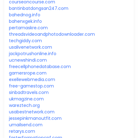
courseoncourse.com
bantinbatdongsan247.com
bahednog.info
bahenxgek.info
pertamaskre.com
threadsvideoandphotodownloader.com
techgiddy.com
usalivenetwork.com
jackpotrushonline.info
ucnewshindi.com
freecellphonedatabase.com
gamersrope.com
exellewebmedia.com
free-gamestop.com
sinbadtravels.com
ukmagzine.com
wareztech.org
usabestnetwork.com
jessepinkmanoutfit.com
umailsend.com
retarys.com
fasterformationcpf.com