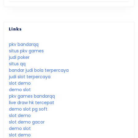
Links
pkv bandarqq
situs pkv games
judi poker
situs qq
bandar judi bola terpercaya
judi slot terpercaya
slot demo
demo slot
pkv games bandarqq
live draw hk tercepat
demo slot pg soft
slot demo
slot demo gacor
demo slot
slot demo