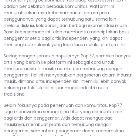
Faktor lain yang berkontribusi terhadap kesuksesan Pop77
adalah pendekatan berbasis komunitas. Platform ini
menumbuhkan rasa kebersamaan di antara para
penggunanya, yang dapat terhubung satu sama lain
melalui diskusi, kolaborasi, dan berbagi rekomendasi musik.
Rasa kebersamaan ini telah membantu menciptakan basis
penggemar setia bagi artis independen, yang kini dapat
menjangkau khalayak yang lebih luas melalui platform ini.
Seiring dengan semakin populernya Pop77, semakin banyak
artis yang beralih ke platform ini sebagai cara untuk
mempromosikan musik mereka dan terhubung dengan
penggemar. Hal ini menyebabkan pergeseran dalam industri
musik, dimana artis independen kini memiliki lebih banyak
peluang untuk sukses di luar model industri musik
tradisional.
Selain fokusnya pada penemuan dan komunitas, Pop77
juga menawarkan serangkaian fitur yang diperuntukkan
bagi artis dan penggemar. Artis dapat mengupload
musiknya, membuat profil, dan terhubung dengan
penggemar, sementara penggemar dapat menemukan