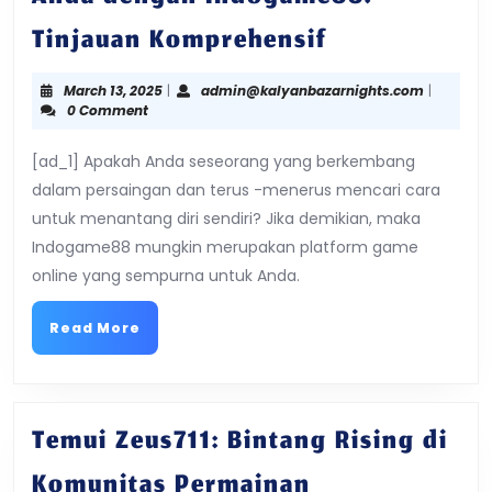
Lepaskan
Tinjauan Komprehensif
semangat
March
admin@ka
March 13, 2025
|
admin@kalyanbazarnights.com
|
13,
0 Comment
kompetitif
2025
[ad_1] Apakah Anda seseorang yang berkembang
Anda
dalam persaingan dan terus -menerus mencari cara
dengan
untuk menantang diri sendiri? Jika demikian, maka
Indogame88 mungkin merupakan platform game
Indogame88
online yang sempurna untuk Anda.
Tinjauan
Read
Read More
Komprehensi
More
Temui Zeus711: Bintang Rising di
Temui
Komunitas Permainan