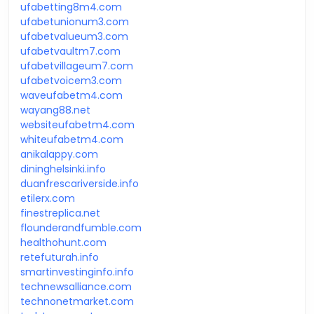
ufabetting8m4.com
ufabetunionum3.com
ufabetvalueum3.com
ufabetvaultm7.com
ufabetvillageum7.com
ufabetvoicem3.com
waveufabetm4.com
wayang88.net
websiteufabetm4.com
whiteufabetm4.com
anikalappy.com
dininghelsinki.info
duanfrescariverside.info
etilerx.com
finestreplica.net
flounderandfumble.com
healthohunt.com
retefuturah.info
smartinvestinginfo.info
technewsalliance.com
technonetmarket.com