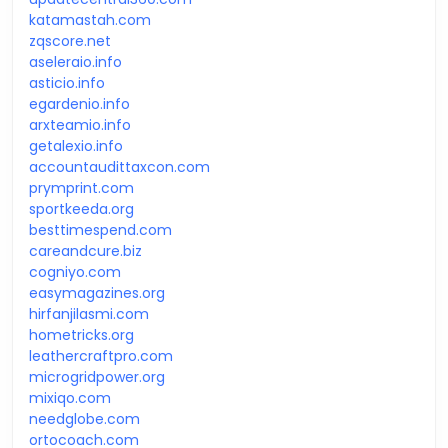
katamastah.com
zqscore.net
aseleraio.info
asticio.info
egardenio.info
arxteamio.info
getalexio.info
accountaudittaxcon.com
prymprint.com
sportkeeda.org
besttimespend.com
careandcure.biz
cogniyo.com
easymagazines.org
hirfanjilasmi.com
hometricks.org
leathercraftpro.com
microgridpower.org
mixiqo.com
needglobe.com
ortocoach.com