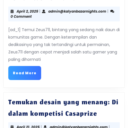
Zeus711:
April
admin@kaly
April 2, 2025
|
admin@kalyanbazarnights.com
|
2,
0 Comment
Bintang
2025
[ad_1] Temui Zeus711, bintang yang sedang naik daun di
Rising
komunitas game. Dengan keterampilan dan
di
dedikasinya yang tak tertandingi untuk permainan,
Zeus711 dengan cepat menjadi salah satu gamer yang
Komunitas
paling dihormati
Permainan
Read
Read More
More
Temukan desain yang menang: Di
Temukan
dalam kompetisi Casaprize
desain
April
admin@kal
April 21, 2025
|
admin@kalyanbazarnights.com
|