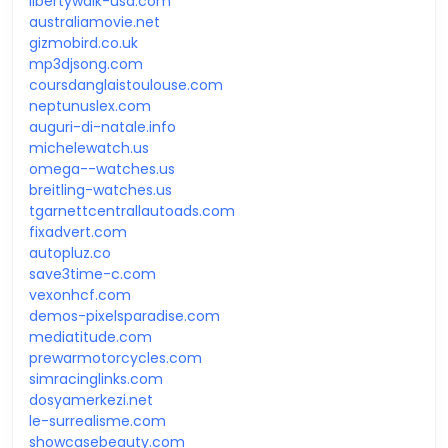
libertywalk-usa.com
australiamovie.net
gizmobird.co.uk
mp3djsong.com
coursdanglaistoulouse.com
neptunuslex.com
auguri-di-natale.info
michelewatch.us
omega--watches.us
breitling-watches.us
tgarnettcentrallautoads.com
fixadvert.com
autopluz.co
save3time-c.com
vexonhcf.com
demos-pixelsparadise.com
mediatitude.com
prewarmotorcycles.com
simracinglinks.com
dosyamerkezi.net
le-surrealisme.com
showcasebeauty.com