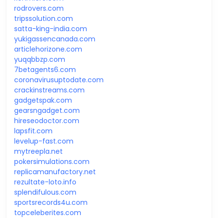
rodrovers.com
tripssolution.com
satta-king-india.com
yukigassencanada.com
articlehorizone.com
yuqqbbzp.com
7betagents6.com
coronavirusuptodate.com
crackinstreams.com
gadgetspak.com
gearsngadget.com
hireseodoctor.com
lapsfit.com
levelup-fast.com
mytreepla.net
pokersimulations.com
replicamanufactory.net
rezultate-loto.info
splendifulous.com
sportsrecords4u.com
topceleberites.com