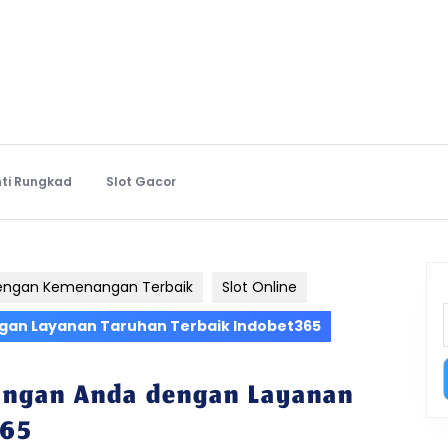
nti Rungkad
Slot Gacor
0 dengan Kemenangan Terbaik
Slot Online
an Layanan Taruhan Terbaik Indobet365
angan Anda dengan Layanan
365