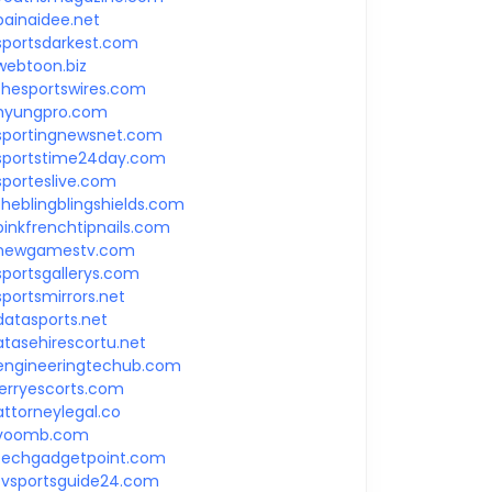
painaidee.net
sportsdarkest.com
webtoon.biz
thesportswires.com
hyungpro.com
sportingnewsnet.com
sportstime24day.com
sporteslive.com
theblingblingshields.com
pinkfrenchtipnails.com
newgamestv.com
sportsgallerys.com
sportsmirrors.net
datasports.net
atasehirescortu.net
engineeringtechub.com
jerryescorts.com
attorneylegal.co
voomb.com
techgadgetpoint.com
tvsportsguide24.com