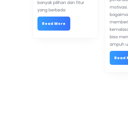
banyak pilihan dan fitur
motivasi
yang berbeda
bagaiman
memberi
Read
Read More
More
kemalas
bisa men
ampuh u
Read 