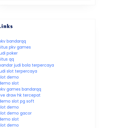
Links
pkv bandarqq
situs pkv games
judi poker
situs qq
bandar judi bola terpercaya
judi slot terpercaya
slot demo
demo slot
pkv games bandarqq
live draw hk tercepat
demo slot pg soft
slot demo
slot demo gacor
demo slot
slot demo