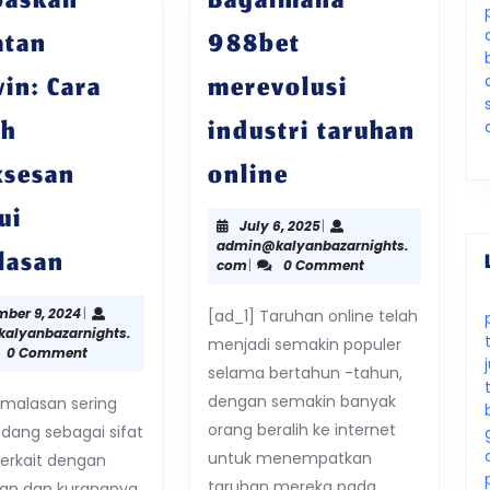
paskan
Bagaimana
atan
988bet
in: Cara
merevolusi
i
ih
industri taruhan
Bagaimana
ksesan
online
9:
988bet
ui
July
July 6, 2025
|
6,
admin@kalyanbazarnights.
Melepaskan
merevolusi
lasan
admin@kalyanbazarnights.com
2025
com
|
0 Comment
Kekuatan
industri
December
ber 9, 2024
|
[ad_1] Taruhan online telah
9,
alyanbazarnights.
Lazawin:
taruhan
menjadi semakin populer
in@kalyanbazarnights.com
2024
0 Comment
selama bertahun -tahun,
Cara
online
dengan semakin banyak
emalasan sering
Meraih
orang beralih ke internet
ndang sebagai sifat
untuk menempatkan
terkait dengan
Kesuksesan
taruhan mereka pada
an dan kurangnya