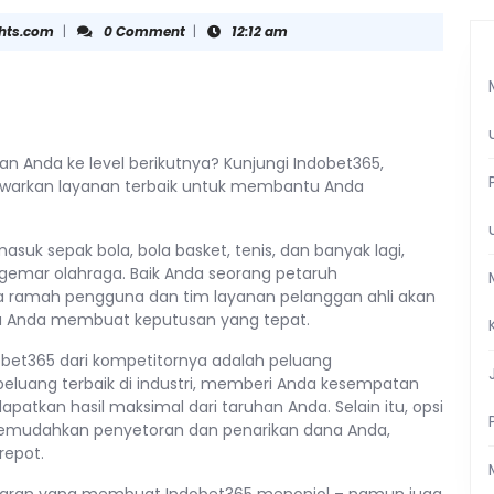
admin@kalyanbazarnights.com
hts.com
|
0 Comment
|
12:12 am
Anda ke level berikutnya? Kunjungi Indobet365,
awarkan layanan terbaik untuk membantu Anda
suk sepak bola, bola basket, tenis, dan banyak lagi,
ggemar olahraga. Baik Anda seorang petaruh
 ramah pengguna dan tim layanan pelanggan ahli akan
 Anda membuat keputusan yang tepat.
bet365 dari kompetitornya adalah peluang
eluang terbaik di industri, memberi Anda kesempatan
an hasil maksimal dari taruhan Anda. Selain itu, opsi
mudahkan penyetoran dan penarikan dana Anda,
repot.