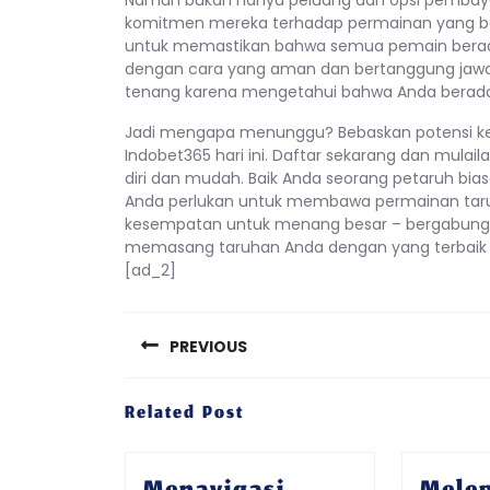
Namun bukan hanya peluang dan opsi pembay
komitmen mereka terhadap permainan yang be
untuk memastikan bahwa semua pemain berada 
dengan cara yang aman dan bertanggung jawa
tenang karena mengetahui bahwa Anda berada 
Jadi mengapa menunggu? Bebaskan potensi k
Indobet365 hari ini. Daftar sekarang dan mulai
diri dan mudah. Baik Anda seorang petaruh bias
Anda perlukan untuk membawa permainan taruh
kesempatan untuk menang besar – bergabungl
memasang taruhan Anda dengan yang terbaik da
[ad_2]
Post
navigation
PREVIOUS
Previous
Related Post
post: