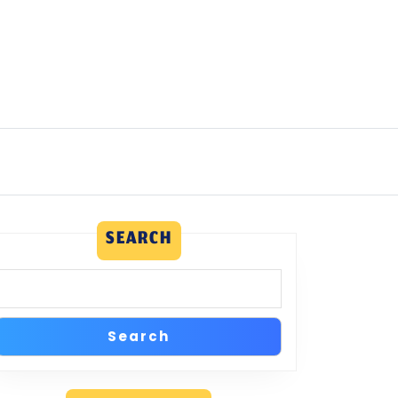
SEARCH
Search