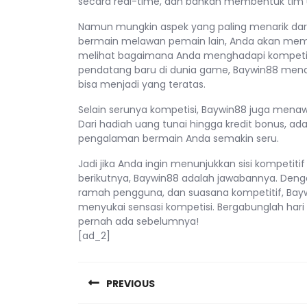
secara real-time, dan bahkan membentuk tim 
Namun mungkin aspek yang paling menarik dari 
bermain melawan pemain lain, Anda akan memi
melihat bagaimana Anda menghadapi kompetisi
pendatang baru di dunia game, Baywin88 mena
bisa menjadi yang teratas.
Selain serunya kompetisi, Baywin88 juga menaw
Dari hadiah uang tunai hingga kredit bonus, 
pengalaman bermain Anda semakin seru.
Jadi jika Anda ingin menunjukkan sisi kompeti
berikutnya, Baywin88 adalah jawabannya. Deng
ramah pengguna, dan suasana kompetitif, Bay
menyukai sensasi kompetisi. Bergabunglah har
pernah ada sebelumnya!
[ad_2]
Post
navigation
PREVIOUS