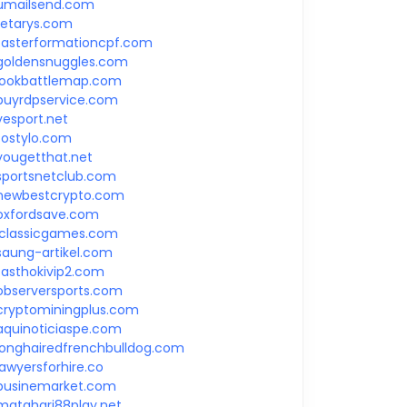
umailsend.com
retarys.com
fasterformationcpf.com
goldensnuggles.com
lookbattlemap.com
buyrdpservice.com
yesport.net
tostylo.com
yougetthat.net
sportsnetclub.com
newbestcrypto.com
oxfordsave.com
iclassicgames.com
saung-artikel.com
fasthokivip2.com
observersports.com
cryptominingplus.com
aquinoticiaspe.com
longhairedfrenchbulldog.com
lawyersforhire.co
businemarket.com
matahari88play.net