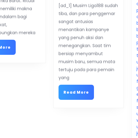
Balik
Diperhatikan
frika Barat. Ritual
[ad_1] Musim Liga188 sudah
 memiliki makna
Tradisi
di
tiba, dan para penggemar
ndalam bagi
sangat antusias
at,
Liga188:
menantikan kampanye
ungkan mereka
Siapa
yang penuh aksi dan
menegangkan. Saat tim
Read
More
yang
More
bersiap menyambut
musim baru, semua mata
Akan
tertuju pada para pemain
Menonjol
yang
Musim
Read
Read More
More
Ini?