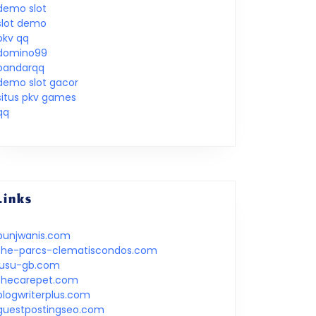
demo slot
slot demo
pkv qq
domino99
bandarqq
demo slot gacor
situs pkv games
qq
Links
punjwanis.com
the-parcs-clematiscondos.com
jusu-gb.com
thecarepet.com
blogwriterplus.com
guestpostingseo.com