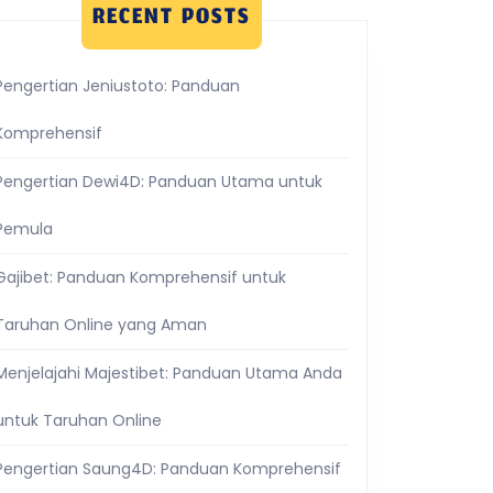
RECENT POSTS
Pengertian Jeniustoto: Panduan
Komprehensif
Pengertian Dewi4D: Panduan Utama untuk
Pemula
Gajibet: Panduan Komprehensif untuk
Taruhan Online yang Aman
Menjelajahi Majestibet: Panduan Utama Anda
untuk Taruhan Online
Pengertian Saung4D: Panduan Komprehensif