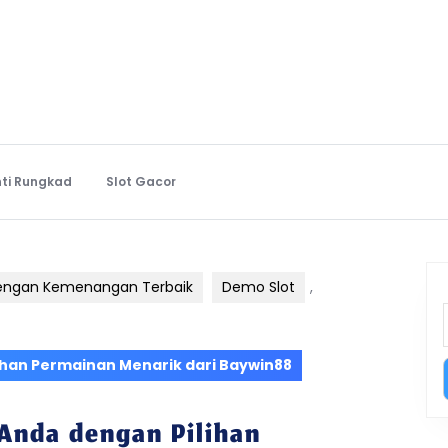
nti Rungkad
Slot Gacor
0 dengan Kemenangan Terbaik
Demo Slot
,
lihan Permainan Menarik dari Baywin88
 Anda dengan Pilihan