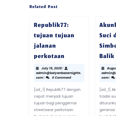
Previous
Related Post
post:
Republik77:
Akunb
tujuan tujuan
Suci 
jalanan
Simbo
Republik77:
perkotaan
Balik
tujuan
July
July 15, 2025
|
Augus
15,
admin@kalyanbazarnights.
admin@k
tujuan
admin@kalyanbazarnights.com
2025
adm
com
|
0 Comment
com
|
jalanan
[ad_1] Republik77 dengan
[ad_1] A
perkotaan
cepat menjadi tujuan
tradisi s
tujuan bagi penggemar
diturunka
streetwear perkotaan.
generasi