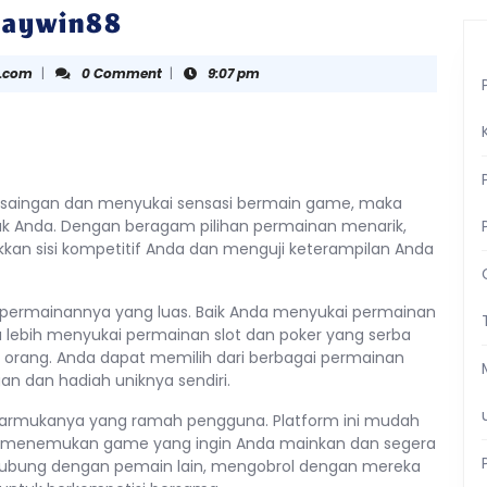
Baywin88
admin@kalyanbazarnights.com
s.com
|
0 Comment
|
9:07 pm
rsaingan dan menyukai sensasi bermain game, maka
k Anda. Dengan beragam pilihan permainan menarik,
n sisi kompetitif Anda dan menguji keterampilan Anda
an permainannya yang luas. Baik Anda menyukai permainan
tau lebih menyukai permainan slot dan poker yang serba
 orang. Anda dapat memilih dari berbagai permainan
 dan hadiah uniknya sendiri.
ntarmukanya yang ramah pengguna. Platform ini mudah
t menemukan game yang ingin Anda mainkan dan segera
ubung dengan pemain lain, mengobrol dengan mereka