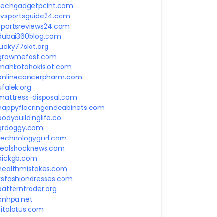
techgadgetpoint.com
tvsportsguide24.com
sportsreviews24.com
dubai360blog.com
lucky77slot.org
growmefast.com
mahkotahokislot.com
onlinecancerpharm.com
ufalek.org
mattress-disposal.com
happyflooringandcabinets.com
bodybuildinglife.co
qrdoggy.com
technologygud.com
realshocknews.com
pickgb.com
healthmistakes.com
ksfashiondresses.com
patterntrader.org
cnhpa.net
sitalotus.com