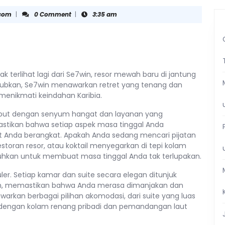
admin@kalyanbazarnights.com
.com
|
0 Comment
|
3:35 am
k terlihat lagi dari Se7win, resor mewah baru di jantung
kjubkan, Se7win menawarkan retret yang tenang dan
 menikmati keindahan Karibia.
ambut dengan senyum hangat dan layanan yang
astikan bahwa setiap aspek masa tinggal Anda
at Anda berangkat. Apakah Anda sedang mencari pijatan
estoran resor, atau koktail menyegarkan di tepi kolam
uhkan untuk membuat masa tinggal Anda tak terlupakan.
er. Setiap kamar dan suite secara elegan ditunjuk
h, memastikan bahwa Anda merasa dimanjakan dan
warkan berbagai pilihan akomodasi, dari suite yang luas
h dengan kolam renang pribadi dan pemandangan laut