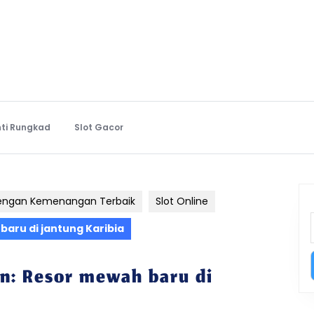
nti Rungkad
Slot Gacor
0 dengan Kemenangan Terbaik
Slot Online
aru di jantung Karibia
n: Resor mewah baru di