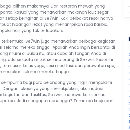
rbagai pilihan makannya. Dari restoran mewah yang
 pantai kasual yang menawarkan makanan laut segar
n setiap keinginan di Se7win. Koki berbakat resor hanya
at hidangan lezat yang menampilkan rasa Karibia,
galaman yang tak terlupakan.
p terkemuka, Se7win juga menawarkan berbagai kegiatan
r selama mereka tinggal. Apakah Anda ingin bersantai di
yang murni di pulau itu, atau cobalah tangan Anda di
ing, ada sesuatu untuk semua orang di Se7win. Resor ini
termasuk kelas yoga, sesi meditasi, dan perawatan spa,
emajakan selama mereka tinggal.
g sempurna bagi para pelancong yang ingin mengalami
. Dengan lokasinya yang menakjubkan, akomodasi
ai kegiatan dan fasilitas, Se7win menawarkan semua
erlupakan. Jadi mengapa menunggu? Temukan keajaiban