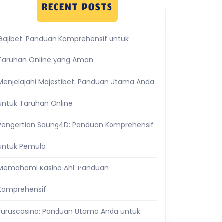
RECENT POSTS
Gajibet: Panduan Komprehensif untuk
Taruhan Online yang Aman
Menjelajahi Majestibet: Panduan Utama Anda
untuk Taruhan Online
Pengertian Saung4D: Panduan Komprehensif
untuk Pemula
Memahami Kasino Ahl: Panduan
Komprehensif
Juruscasino: Panduan Utama Anda untuk