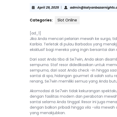
April
April 29, 2025
|
admin@kalyanbazarnights
29,
2025
Categories:
Slot Online
[ad_1]
Jika Anda mencari pelarian mewah ke surga, tida
Karibia. Terletak di pulau Barbados yang mena
eksklusif bagi mereka yang ingin bersantai dan
Dari saat Anda tiba di Se7win, Anda akan dis
sempurna. Staf resor didedikasikan untuk mem
sempurna, dari saat Anda check -in hingga sa
santai di spa, hidangan gourmet di salah satu r
renang, Se7win memiliki semua yang Anda but
Akomodasi di Se7win tidak kekurangan spektakul
dengan fasilitas modern dan perabotan mewa
santai selama Anda tinggal. Resor ini juga mena
dengan balkon pribadi hingga vila -vila mewa
yang menakjubkan.