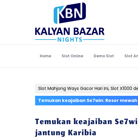
Skip
to
content
Skip
to
content
Home
Slot Online
Demo Slot
Slot A
Slot Mahjong Ways Gacor Hari Ini, Slot X100
Temukan keajaiban Se7win: Resor mewah b
Temukan keajaiban Se7wi
jantung Karibia