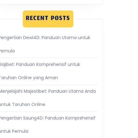
RECENT POSTS
Pengertian Dewi4D: Panduan Utama untuk
Pemula
Gajibet: Panduan Komprehensif untuk
Taruhan Online yang Aman
Menjelajahi Majestibet: Panduan Utama Anda
untuk Taruhan Online
Pengertian Saung4D: Panduan Komprehensif
untuk Pemula