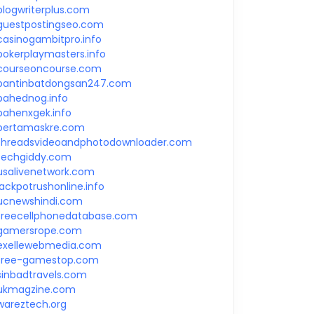
blogwriterplus.com
guestpostingseo.com
casinogambitpro.info
pokerplaymasters.info
courseoncourse.com
bantinbatdongsan247.com
bahednog.info
bahenxgek.info
pertamaskre.com
threadsvideoandphotodownloader.com
techgiddy.com
usalivenetwork.com
jackpotrushonline.info
ucnewshindi.com
freecellphonedatabase.com
gamersrope.com
exellewebmedia.com
free-gamestop.com
sinbadtravels.com
ukmagzine.com
wareztech.org