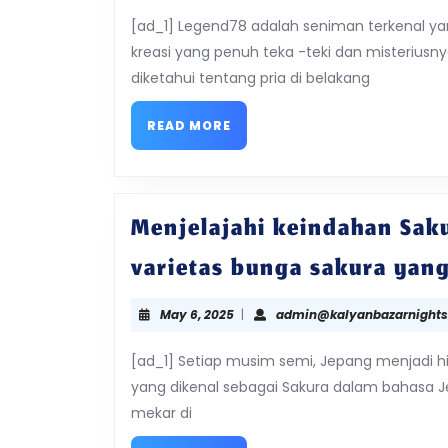
2025
[ad_1] Legend78 adalah seniman terkenal ya
kreasi yang penuh teka -teki dan misteriusny
diketahui tentang pria di belakang
READ
READ MORE
MORE
Menjelajahi keindahan Saku
varietas bunga sakura yang
May
May 6, 2025
|
admin@kalyanbazarnight
6,
2025
[ad_1] Setiap musim semi, Jepang menjadi h
yang dikenal sebagai Sakura dalam bahasa J
mekar di