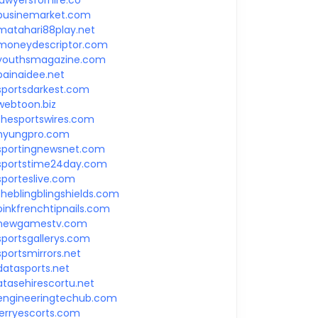
lawyersforhire.co
businemarket.com
matahari88play.net
moneydescriptor.com
youthsmagazine.com
painaidee.net
sportsdarkest.com
webtoon.biz
thesportswires.com
hyungpro.com
sportingnewsnet.com
sportstime24day.com
sporteslive.com
theblingblingshields.com
pinkfrenchtipnails.com
newgamestv.com
sportsgallerys.com
sportsmirrors.net
datasports.net
atasehirescortu.net
engineeringtechub.com
jerryescorts.com