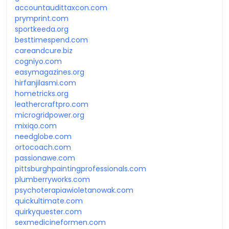
accountaudittaxcon.com
prymprint.com
sportkeeda.org
besttimespend.com
careandcure.biz
cogniyo.com
easymagazines.org
hirfanjilasmi.com
hometricks.org
leathercraftpro.com
microgridpower.org
mixiqo.com
needglobe.com
ortocoach.com
passionawe.com
pittsburghpaintingprofessionals.com
plumberryworks.com
psychoterapiawioletanowak.com
quickultimate.com
quirkyquester.com
sexmedicineformen.com