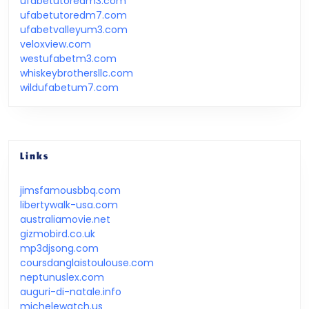
ufabetutoredm3.com
ufabetutoredm7.com
ufabetvalleyum3.com
veloxview.com
westufabetm3.com
whiskeybrothersllc.com
wildufabetum7.com
Links
jimsfamousbbq.com
libertywalk-usa.com
australiamovie.net
gizmobird.co.uk
mp3djsong.com
coursdanglaistoulouse.com
neptunuslex.com
auguri-di-natale.info
michelewatch.us