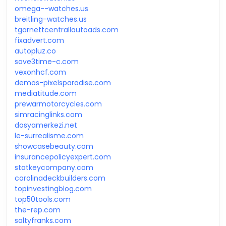
omega--watches.us
breitling-watches.us
tgarnettcentrallautoads.com
fixadvert.com
autopluz.co
save3time-c.com
vexonhcf.com
demos-pixelsparadise.com
mediatitude.com
prewarmotorcycles.com
simracinglinks.com
dosyamerkezi.net
le-surrealisme.com
showcasebeauty.com
insurancepolicyexpert.com
statkeycompany.com
carolinadeckbuilders.com
topinvestingblog.com
top50tools.com
the-rep.com
saltyfranks.com