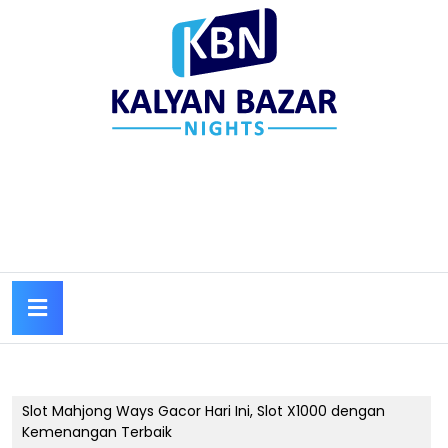
Skip
to
content
Skip
to
content
Open
Button
Slot Mahjong Ways Gacor Hari Ini, Slot X1000 dengan
Kemenangan Terbaik