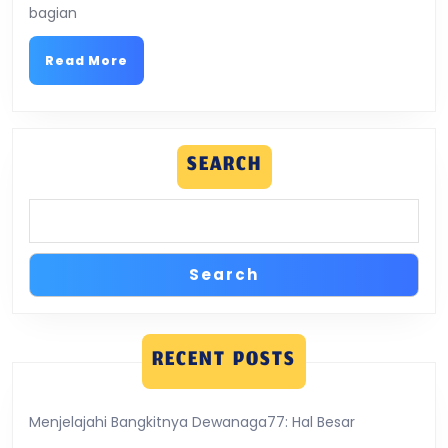
bagian
dengan
Read
Read More
Warungplay
More
SEARCH
Search
RECENT POSTS
Menjelajahi Bangkitnya Dewanaga77: Hal Besar