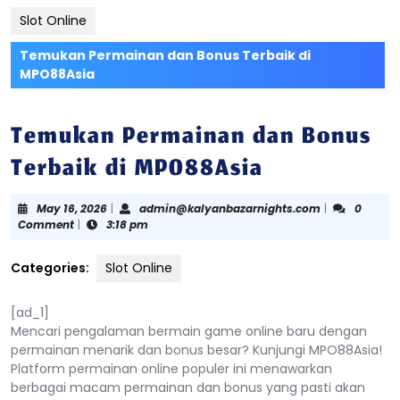
Slot Online
Temukan Permainan dan Bonus Terbaik di
MPO88Asia
Temukan Permainan dan Bonus
Terbaik di MPO88Asia
May
admin@kalya
May 16, 2026
|
admin@kalyanbazarnights.com
|
0
16,
Comment
|
3:18 pm
2026
Categories:
Slot Online
[ad_1]
Mencari pengalaman bermain game online baru dengan
permainan menarik dan bonus besar? Kunjungi MPO88Asia!
Platform permainan online populer ini menawarkan
berbagai macam permainan dan bonus yang pasti akan