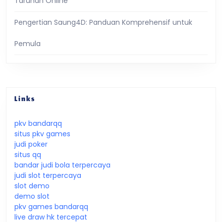
Taruhan Online
Pengertian Saung4D: Panduan Komprehensif untuk
Pemula
Links
pkv bandarqq
situs pkv games
judi poker
situs qq
bandar judi bola terpercaya
judi slot terpercaya
slot demo
demo slot
pkv games bandarqq
live draw hk tercepat