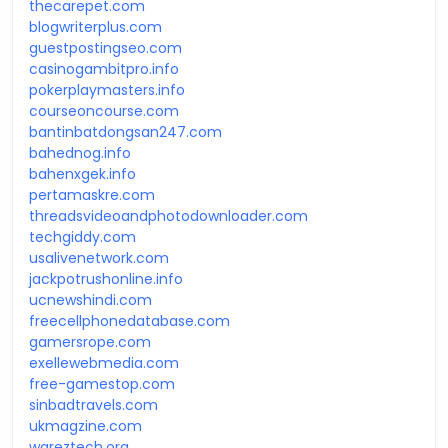
thecarepet.com
blogwriterplus.com
guestpostingseo.com
casinogambitpro.info
pokerplaymasters.info
courseoncourse.com
bantinbatdongsan247.com
bahednog.info
bahenxgek.info
pertamaskre.com
threadsvideoandphotodownloader.com
techgiddy.com
usalivenetwork.com
jackpotrushonline.info
ucnewshindi.com
freecellphonedatabase.com
gamersrope.com
exellewebmedia.com
free-gamestop.com
sinbadtravels.com
ukmagzine.com
wareztech.org