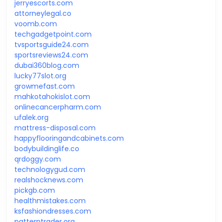
jerryescorts.com
attorneylegal.co
voomb.com
techgadgetpoint.com
tvsportsguide24.com
sportsreviews24.com
dubai360blog.com
lucky77slot.org
growmefast.com
mahkotahokislot.com
onlinecancerpharm.com
ufalek.org
mattress-disposal.com
happyflooringandcabinets.com
bodybuildinglife.co
qrdoggy.com
technologygud.com
realshocknews.com
pickgb.com
healthmistakes.com
ksfashiondresses.com
patterntrader.org