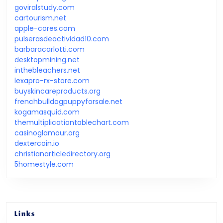
goviralstudy.com
cartourism.net
apple-cores.com
pulserasdeactividad10.com
barbaracarlotti.com
desktopmining.net
inthebleachers.net
lexapro-rx-store.com
buyskincareproducts.org
frenchbulldogpuppyforsale.net
kogamasquid.com
themultiplicationtablechart.com
casinoglamour.org
dextercoin.io
christianarticledirectory.org
5homestyle.com
Links