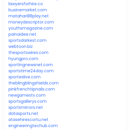
lawyersforhire.co
businemarket.com
matahari88play.net
moneydescriptor.com
youthsmagazine.com
painaidee.net
sportsdarkest.com
webtoon.biz
thesportswires.com
hyungpro.com
sportingnewsnet.com
sportstime24day.com
sporteslive.com
theblingblingshields.com
pinkfrenchtipnails.com
newgamestv.com
sportsgallerys.com
sportsmirrors.net
datasports.net
atasehirescortu.net
engineeringtechub.com