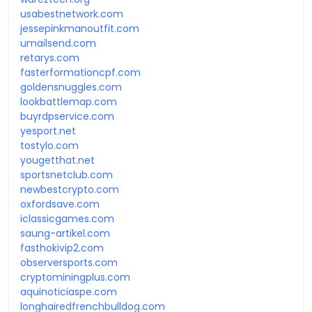
usabestnetwork.com
jessepinkmanoutfit.com
umailsend.com
retarys.com
fasterformationcpf.com
goldensnuggles.com
lookbattlemap.com
buyrdpservice.com
yesport.net
tostylo.com
yougetthat.net
sportsnetclub.com
newbestcrypto.com
oxfordsave.com
iclassicgames.com
saung-artikel.com
fasthokivip2.com
observersports.com
cryptominingplus.com
aquinoticiaspe.com
longhairedfrenchbulldog.com