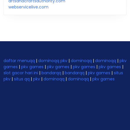
artsandcraftsauthority.com
webservicelive.com
daftar menuqq
|
dominoqq pkv
|
dominoqq
|
dominoqq
|
pkv
games
|
pkv games
|
pkv games
|
pkv games
|
pkv games
|
slot gacor hari ini
|
bandarqq
|
bandarqq
|
pkv games
|
situs
pkv
|
situs qq
|
pkv
|
dominoqq
|
dominoqq
|
pkv games