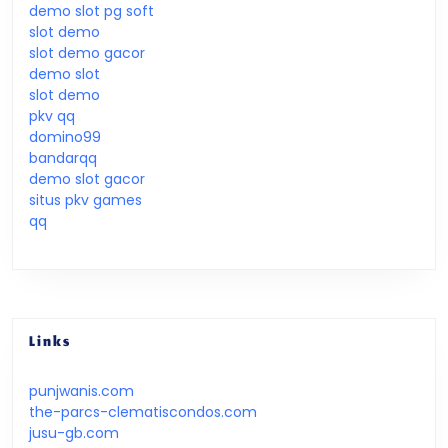
demo slot pg soft
slot demo
slot demo gacor
demo slot
slot demo
pkv qq
domino99
bandarqq
demo slot gacor
situs pkv games
qq
Links
punjwanis.com
the-parcs-clematiscondos.com
jusu-gb.com