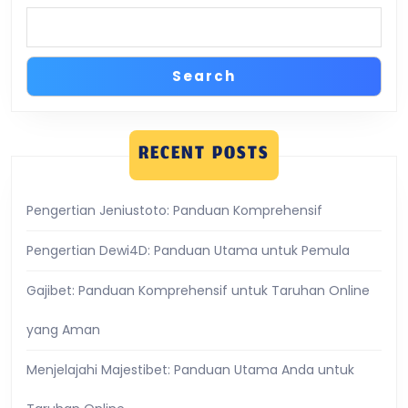
Search
RECENT POSTS
Pengertian Jeniustoto: Panduan Komprehensif
Pengertian Dewi4D: Panduan Utama untuk Pemula
Gajibet: Panduan Komprehensif untuk Taruhan Online
yang Aman
Menjelajahi Majestibet: Panduan Utama Anda untuk