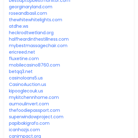
bestlaptopbestmonitor.com
georginaryland.com
roseandbasil.com
thewhitewhitelights.com
atdhe.ws
heckrodtwetland.org
halfheardinthestillness.com
mybestmassagechair.com
ericreed.net
fluxetine.com
mobilecasino8760.com
betqq3.net
casinoloans5.us
CasinoAuction.us
kipooglecouk.us
mykitchennhome.com
aumoulinvert.com
thefoodiepassport.com
superwindowproject.com
papibakigrafo.com
icanhazjs.com
canimpact.org