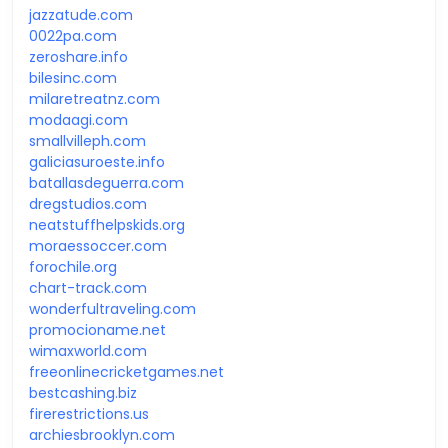
jazzatude.com
0022pa.com
zeroshare.info
bilesinc.com
milaretreatnz.com
modaagi.com
smallvilleph.com
galiciasuroeste.info
batallasdeguerra.com
dregstudios.com
neatstuffhelpskids.org
moraessoccer.com
forochile.org
chart-track.com
wonderfultraveling.com
promocioname.net
wimaxworld.com
freeonlinecricketgames.net
bestcashing.biz
firerestrictions.us
archiesbrooklyn.com