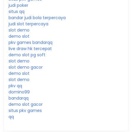
judi poker
situs qq
bandar judi bola terpercaya
judi slot terpercaya
slot demo
demo slot
pkv games bandarqq
live draw hk tercepat
demo slot pg soft
slot demo
slot demo gacor
demo slot
slot demo
pkv qq
domino99
bandarqq
demo slot gacor
situs pkv games
qq