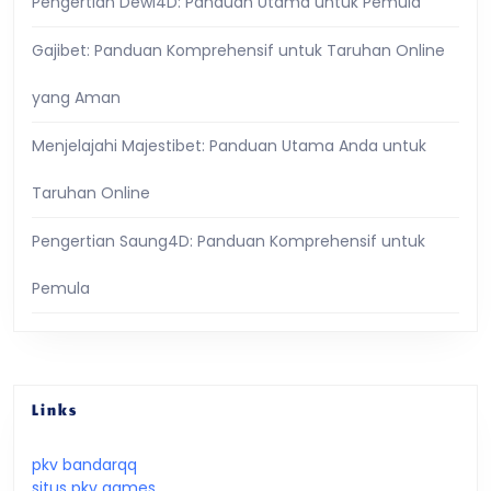
Pengertian Dewi4D: Panduan Utama untuk Pemula
Gajibet: Panduan Komprehensif untuk Taruhan Online
yang Aman
Menjelajahi Majestibet: Panduan Utama Anda untuk
Taruhan Online
Pengertian Saung4D: Panduan Komprehensif untuk
Pemula
Links
pkv bandarqq
situs pkv games