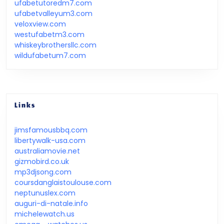
ufabetutoredm7.com
ufabetvalleyum3.com
veloxview.com
westufabetm3.com
whiskeybrothersllc.com
wildufabetum7.com
Links
jimsfamousbbq.com
libertywalk-usa.com
australiamovie.net
gizmobird.co.uk
mp3djsong.com
coursdanglaistoulouse.com
neptunuslex.com
auguri-di-natale.info
michelewatch.us