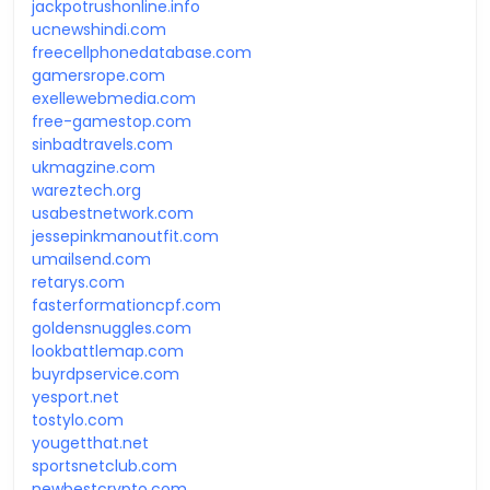
jackpotrushonline.info
ucnewshindi.com
freecellphonedatabase.com
gamersrope.com
exellewebmedia.com
free-gamestop.com
sinbadtravels.com
ukmagzine.com
wareztech.org
usabestnetwork.com
jessepinkmanoutfit.com
umailsend.com
retarys.com
fasterformationcpf.com
goldensnuggles.com
lookbattlemap.com
buyrdpservice.com
yesport.net
tostylo.com
yougetthat.net
sportsnetclub.com
newbestcrypto.com