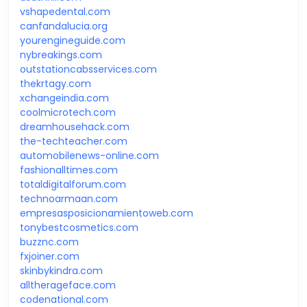
vshapedental.com
canfandalucia.org
yourengineguide.com
nybreakings.com
outstationcabsservices.com
thekrtagy.com
xchangeindia.com
coolmicrotech.com
dreamhousehack.com
the-techteacher.com
automobilenews-online.com
fashionalltimes.com
totaldigitalforum.com
technoarmaan.com
empresasposicionamientoweb.com
tonybestcosmetics.com
buzznc.com
fxjoiner.com
skinbykindra.com
alltherageface.com
codenational.com