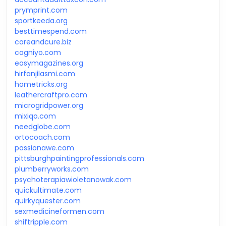
prymprint.com
sportkeeda.org
besttimespend.com
careandcure.biz
cogniyo.com
easymagazines.org
hirfanjilasmi.com
hometricks.org
leathercraftpro.com
microgridpower.org
mixiqo.com
needglobe.com
ortocoach.com
passionawe.com
pittsburghpaintingprofessionals.com
plumberryworks.com
psychoterapiawioletanowak.com
quickultimate.com
quirkyquester.com
sexmedicineformen.com
shiftripple.com