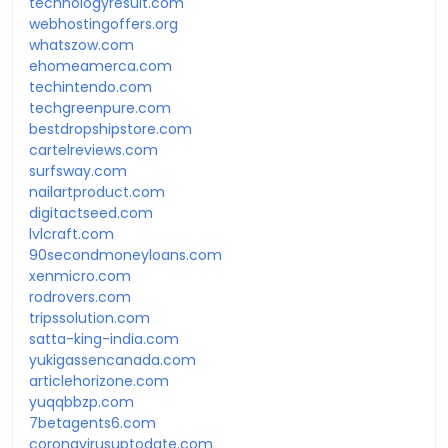
technologyresult.com
webhostingoffers.org
whatszow.com
ehomeamerca.com
techintendo.com
techgreenpure.com
bestdropshipstore.com
cartelreviews.com
surfsway.com
nailartproduct.com
digitactseed.com
lvlcraft.com
90secondmoneyloans.com
xenmicro.com
rodrovers.com
tripssolution.com
satta-king-india.com
yukigassencanada.com
articlehorizone.com
yuqqbbzp.com
7betagents6.com
coronavirusuptodate.com