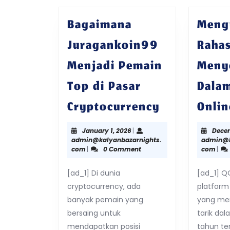
Bagaimana
Meng
Juragankoin99
Raha
Menjadi Pemain
Meny
Top di Pasar
Dala
Bagaimana
Cryptocurrency
Onlin
Juragankoi
January
January 1, 2026
|
Decem
1,
admin@kalyanbazarnights.
admin@k
Menjadi
admin@kalyanbazarnights.com
2026
adm
com
|
0 Comment
com
|
Pemain
[ad_1] Di dunia
[ad_1] 
Top
cryptocurrency, ada
platform
banyak pemain yang
yang me
di
bersaing untuk
tarik da
mendapatkan posisi
tahun te