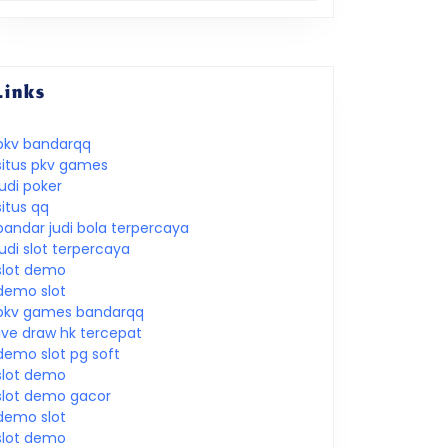
Links
pkv bandarqq
situs pkv games
judi poker
situs qq
bandar judi bola terpercaya
judi slot terpercaya
slot demo
demo slot
pkv games bandarqq
live draw hk tercepat
demo slot pg soft
slot demo
slot demo gacor
demo slot
slot demo