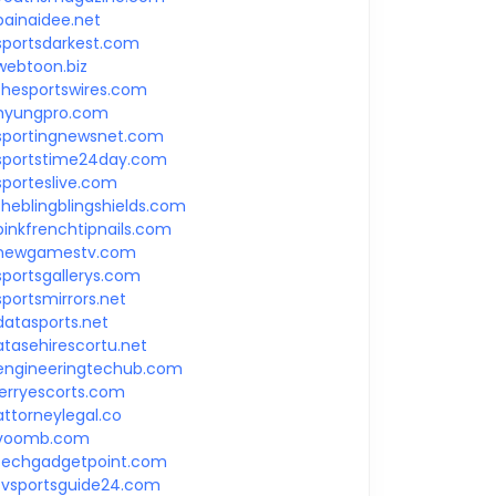
painaidee.net
sportsdarkest.com
webtoon.biz
thesportswires.com
hyungpro.com
sportingnewsnet.com
sportstime24day.com
sporteslive.com
theblingblingshields.com
pinkfrenchtipnails.com
newgamestv.com
sportsgallerys.com
sportsmirrors.net
datasports.net
atasehirescortu.net
engineeringtechub.com
jerryescorts.com
attorneylegal.co
voomb.com
techgadgetpoint.com
tvsportsguide24.com