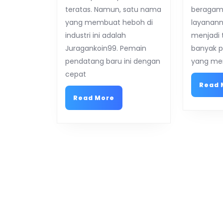
Pasar
teratas. Namun, satu nama
beragam 
Cryptocurr
yang membuat heboh di
layanann
industri ini adalah
menjadi 
Juragankoin99. Pemain
banyak p
pendatang baru ini dengan
yang men
cepat
Read 
Read
Read More
More