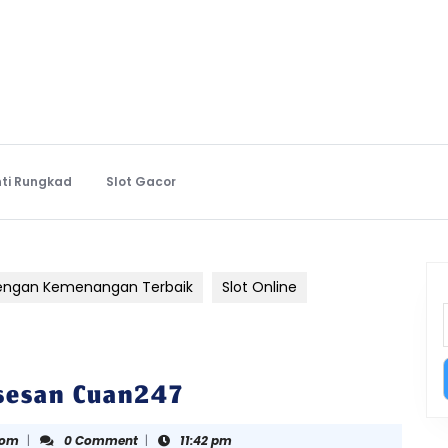
nti Rungkad
Slot Gacor
0 dengan Kemenangan Terbaik
Slot Online
ksesan Cuan247
admin@kalyanbazarnights.com
com
|
0 Comment
|
11:42 pm