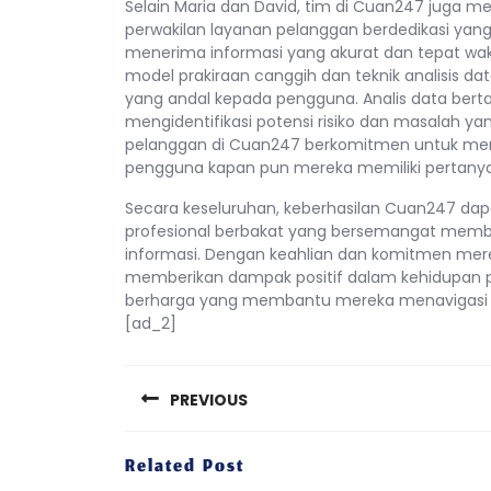
Selain Maria dan David, tim di Cuan247 juga me
perwakilan layanan pelanggan berdedikasi ya
menerima informasi yang akurat dan tepat wa
model prakiraan canggih dan teknik analisis d
yang andal kepada pengguna. Analis data bert
mengidentifikasi potensi risiko dan masalah 
pelanggan di Cuan247 berkomitmen untuk mem
pengguna kapan pun mereka memiliki pertany
Secara keseluruhan, keberhasilan Cuan247 dapa
profesional berbakat yang bersemangat memb
informasi. Dengan keahlian dan komitmen mer
memberikan dampak positif dalam kehidupan
berharga yang membantu mereka menavigasi p
[ad_2]
Post
navigation
PREVIOUS
Previous
Related Post
post: