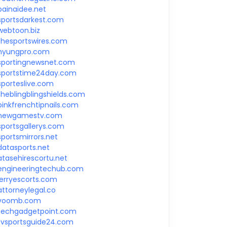
painaidee.net
sportsdarkest.com
webtoon.biz
thesportswires.com
hyungpro.com
sportingnewsnet.com
sportstime24day.com
sporteslive.com
theblingblingshields.com
pinkfrenchtipnails.com
newgamestv.com
sportsgallerys.com
sportsmirrors.net
datasports.net
atasehirescortu.net
engineeringtechub.com
jerryescorts.com
attorneylegal.co
voomb.com
techgadgetpoint.com
tvsportsguide24.com