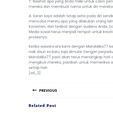
T: Nasihat apa yang Anda miliki untuk calon p
mereka dan membuat nama untuk diri mereka 
A: Saran saya adalah tetap setia pada diri se
mencoba meniru apa yang dilakukan orang lain a
konsisten, dan terlibat dengan audiens Anda. 
Media sosial harus menjadi tempat untuk kreativ
prosesnya.
Ketika wawancara kami dengan Mandalika77 ber
naik daun ini baru saja dimulai. Dengan perpadu
Mandalika77 pasti akan terus menangkap hati d
mengikuti mereka, pastikan untuk memeriksa ak
setiap hari.
[ad_2]
Post
navigation
PREVIOUS
Previous
Related Post
post: