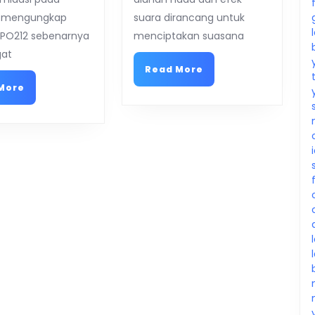
, mengungkap
suara dirancang untuk
Musik
MPO212 sebenarnya
menciptakan suasana
gat
Read
Read More
More
Read
More
More