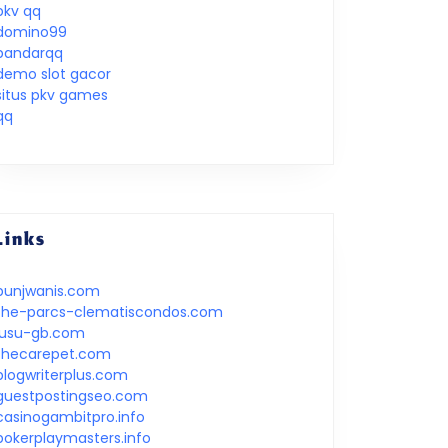
pkv qq
domino99
bandarqq
demo slot gacor
situs pkv games
qq
Links
punjwanis.com
the-parcs-clematiscondos.com
jusu-gb.com
thecarepet.com
blogwriterplus.com
guestpostingseo.com
casinogambitpro.info
pokerplaymasters.info