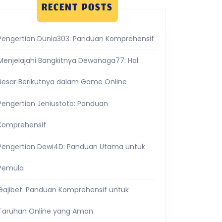
RECENT POSTS
Pengertian Dunia303: Panduan Komprehensif
Menjelajahi Bangkitnya Dewanaga77: Hal
Besar Berikutnya dalam Game Online
Pengertian Jeniustoto: Panduan
Komprehensif
Pengertian Dewi4D: Panduan Utama untuk
Pemula
Gajibet: Panduan Komprehensif untuk
Taruhan Online yang Aman