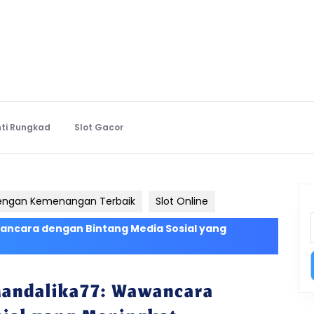
nti Rungkad
Slot Gacor
0 dengan Kemenangan Terbaik
Slot Online
wancara dengan Bintang Media Sosial yang
Mandalika77: Wawancara