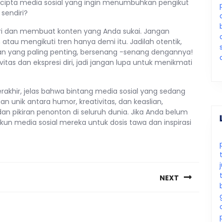
encipta media sosial yang ingin menumbuhkan pengikut
sendiri?
ndiri dan membuat konten yang Anda sukai. Jangan
tau mengikuti tren hanya demi itu. Jadilah otentik,
Dan yang paling penting, bersenang -senang dengannya!
itas dan ekspresi diri, jadi jangan lupa untuk menikmati
akhir, jelas bahwa bintang media sosial yang sedang
an unik antara humor, kreativitas, dan keaslian,
an pikiran penonton di seluruh dunia. Jika Anda belum
un media sosial mereka untuk dosis tawa dan inspirasi
NEXT
Next
post: