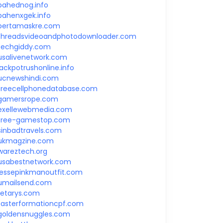
bahednog.info
bahenxgek.info
pertamaskre.com
threadsvideoandphotodownloader.com
techgiddy.com
usalivenetwork.com
jackpotrushonline.info
ucnewshindi.com
freecellphonedatabase.com
gamersrope.com
exellewebmedia.com
free-gamestop.com
sinbadtravels.com
ukmagzine.com
wareztech.org
usabestnetwork.com
jessepinkmanoutfit.com
umailsend.com
retarys.com
fasterformationcpf.com
goldensnuggles.com