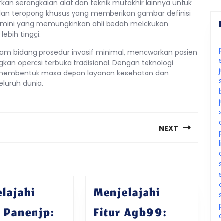
kan serangkaian alat dan teknik mutakhir lainnya untuk
a dan teropong khusus yang memberikan gambar definisi
en mini yang memungkinkan ahli bedah melakukan
ebih tinggi.
am bidang prosedur invasif minimal, menawarkan pasien
gkan operasi terbuka tradisional. Dengan teknologi
r membentuk masa depan layanan kesehatan dan
luruh dunia.
NEXT
Next
post:
lajahi
Menjelajahi
 Panenjp:
Fitur Agb99: