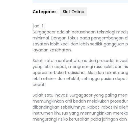
13,
2025
Categories:
Slot Online
[ad_1]
Surgagacor adalah perusahaan teknologi medis 
minimal. Dengan fokus pada pengembangan ala
sayatan lebih kecil dan lebih sedikit ganggu
layanan kesehatan.
Salah satu manfaat utama dari prosedur invas
yang lebih cepat, mengurangi rasa sakit, dan r
operasi terbuka tradisional. Alat dan teknik ca
lebih efisien dan efektif, sehingga pasien dapat
cepat.
Salah satu inovasi Surgagacor yang paling men
memungkinkan ahli bedah melakukan prosedur ko
dibandingkan sebelumnya. Robot-robot ini dile
instrumen khusus yang memungkinkan mereka m
mengurangi risiko kerusakan pada jaringan dan 