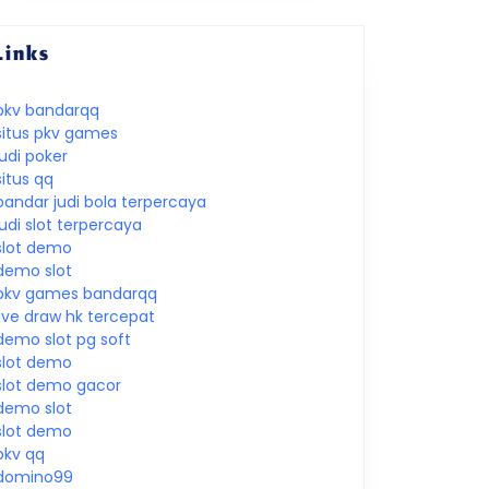
Links
pkv bandarqq
situs pkv games
judi poker
situs qq
bandar judi bola terpercaya
judi slot terpercaya
slot demo
demo slot
pkv games bandarqq
live draw hk tercepat
demo slot pg soft
slot demo
slot demo gacor
demo slot
slot demo
pkv qq
domino99