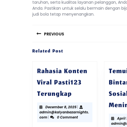
taruhan, serta kualitas layanan pelanggan, 
Anda. Pastikan untuk selalu bermain dengan b
judi bola tetap menyenangkan.
Post
navigation
PREVIOUS
Previous
Related Post
post:
Rahasia Konten
Temui
Viral Pasti123
Bint
Rahasia
Terungkap
Sosia
Konten
Meni
December
December 8, 2025
|
8,
admin@kalyanbazarnights.
Viral
admin@kalyanbazarnights.com
2025
com
|
0 Comment
April
admin@k