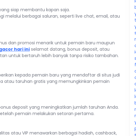
t yang siap membantu kapan saja.
 melalui berbagai saluran, seperti live chat, email, atau
bonus dan promosi menarik untuk pemain baru maupun
gacor hari ini
selamat datang, bonus deposit, atau
n untuk bertaruh lebih banyak tanpa risiko tambahan.
erikan kepada pemain baru yang mendaftar di situs judi
tama atau taruhan gratis yang memungkinkan pemain
.
n bonus deposit yang meningkatkan jumlah taruhan Anda.
a setelah pemain melakukan setoran pertama.
alitas atau VIP menawarkan berbagai hadiah, cashback,