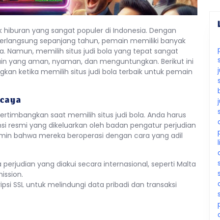
uk hiburan yang sangat populer di Indonesia. Dengan
erlangsung sepanjang tahun, pemain memiliki banyak
. Namun, memilih situs judi bola yang tepat sangat
n yang aman, nyaman, dan menguntungkan. Berikut ini
kan ketika memilih situs judi bola terbaik untuk pemain
rcaya
rtimbangkan saat memilih situs judi bola. Anda harus
si resmi yang dikeluarkan oleh badan pengatur perjudian
jamin bahwa mereka beroperasi dengan cara yang adil
ga perjudian yang diakui secara internasional, seperti Malta
ission.
psi SSL untuk melindungi data pribadi dan transaksi