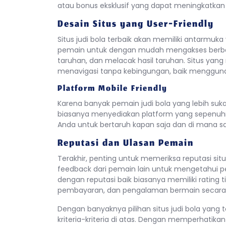
atau bonus eksklusif yang dapat meningkatka
Desain Situs yang User-Friendly
Situs judi bola terbaik akan memiliki antarm
pemain untuk dengan mudah mengakses berbaga
taruhan, dan melacak hasil taruhan. Situs 
menavigasi tanpa kebingungan, baik mengguna
Platform Mobile Friendly
Karena banyak pemain judi bola yang lebih suka 
biasanya menyediakan platform yang sepenuhn
Anda untuk bertaruh kapan saja dan di mana s
Reputasi dan Ulasan Pemain
Terakhir, penting untuk memeriksa reputasi sit
feedback dari pemain lain untuk mengetahui pe
dengan reputasi baik biasanya memiliki rating 
pembayaran, dan pengalaman bermain secara 
Dengan banyaknya pilihan situs judi bola yang 
kriteria-kriteria di atas. Dengan memperhat