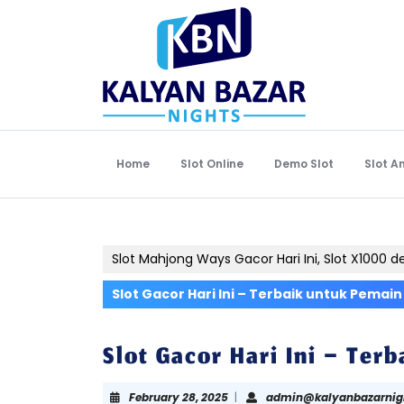
Skip
to
content
Skip
to
content
Home
Slot Online
Demo Slot
Slot A
Slot Mahjong Ways Gacor Hari Ini, Slot X100
Slot Gacor Hari Ini – Terbaik untuk Pemain
Slot Gacor Hari Ini – Ter
February
February 28, 2025
|
admin@kalyanbazarnig