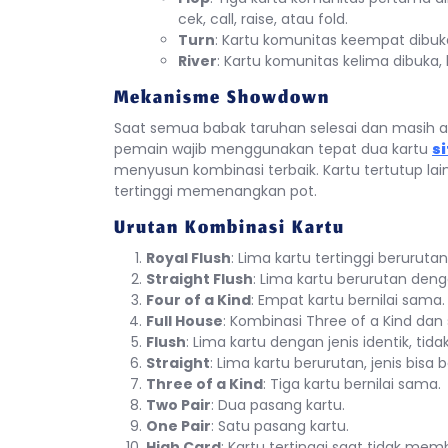
cek, call, raise, atau fold.
Turn
: Kartu komunitas keempat dibuka
River
: Kartu komunitas kelima dibuka,
Mekanisme Showdown
Saat semua babak taruhan selesai dan masih ad
pemain wajib menggunakan tepat dua kartu
si
menyusun kombinasi terbaik. Kartu tertutup la
tertinggi memenangkan pot.
Urutan Kombinasi Kartu
Royal Flush
: Lima kartu tertinggi berurut
Straight Flush
: Lima kartu berurutan denga
Four of a Kind
: Empat kartu bernilai sama.
Full House
: Kombinasi Three of a Kind dan
Flush
: Lima kartu dengan jenis identik, tid
Straight
: Lima kartu berurutan, jenis bisa 
Three of a Kind
: Tiga kartu bernilai sama.
Two Pair
: Dua pasang kartu.
One Pair
: Satu pasang kartu.
High Card
: Kartu tertinggi saat tidak mem