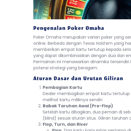
Pengenalan Poker Omaha
Poker Omaha merupakan varian poker yang sem
online. Berbeda dengan Texas Hold’em yang h
memberikan empat kartu tertutup kepada seti
yang dapat dikombinasikan dengan dua dari em
Permainan ini menawarkan dinamika tersendiri 
potensi strategi yang beragam.
Aturan Dasar dan Urutan Giliran
Pembagian Kartu
Dealer membagikan empat kartu tertutup 
melihat kartu miliknya sendiri.
Babak Taruhan Awal (Pre-Flop)
Setelah kartu dibagikan, dua pemain di se
(blind) sesuai aturan situs. Giliran taruhan 
Flop, Turn, dan River
Flop
: Tiga kartu komunitas pertama d