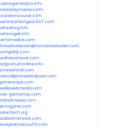
casinogambitpro.info
pokerplaymasters.info
courseoncourse.com
bantinbatdongsan247.com
bahednog.info
bahenxgek.info
pertamaskre.com
threadsvideoandphotodownloader.com
techgiddy.com
usalivenetwork.com
jackpotrushonline.info
ucnewshindi.com
freecellphonedatabase.com
gamersrope.com
exellewebmedia.com
free-gamestop.com
sinbadtravels.com
ukmagzine.com
wareztech.org
usabestnetwork.com
jessepinkmanoutfit.com