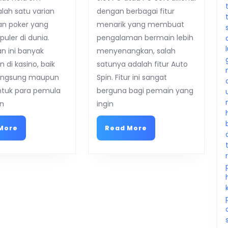
Panduan
Lengka
alah satu varian
dengan berbagai fitur
n poker yang
menarik yang membuat
Lengkap
Main
puler di dunia.
pengalaman bermain lebih
Bermain
Slot
n ini banyak
menyenangkan, salah
 di kasino, baik
satunya adalah fitur Auto
Poker
PG
langsung maupun
Spin. Fitur ini sangat
Untuk para pemula
Texas
berguna bagi pemain yang
denga
in
ingin
Hold’em
Fitur
Read
Read
More
Read More
Auto
More
More
Spin