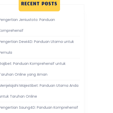
RECENT POSTS
Pengertian Jeniustoto: Panduan
Komprehensif
Pengertian Dewi4D: Panduan Utama untuk
Pemula
Gajibet: Panduan Komprehensif untuk
Taruhan Online yang Aman
Menjelajahi Majestibet: Panduan Utama Anda
untuk Taruhan Online
Pengertian Saung4D: Panduan Komprehensif