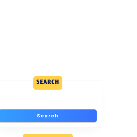
SEARCH
Search