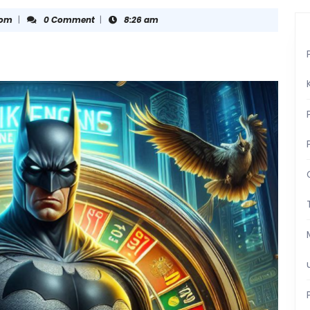
admin@kalyanbazarnights.com
com
|
0 Comment
|
8:26 am