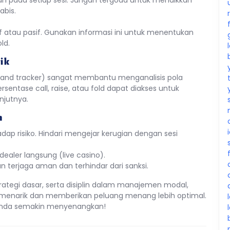
 pada setiap sesi. Jangan tergoda untuk menaikkan
abis.
f atau pasif. Gunakan informasi ini untuk menentukan
ld.
ik
(hand tracker) sangat membantu menganalisis pola
ersentase call, raise, atau fold dapat diakses untuk
njutnya.
n
p risiko. Hindari mengejar kerugian dengan sesi
dealer langsung (live casino).
n terjaga aman dan terhindar dari sanksi.
ategi dasar, serta disiplin dalam manajemen modal,
menarik dan memberikan peluang menang lebih optimal.
Anda semakin menyenangkan!