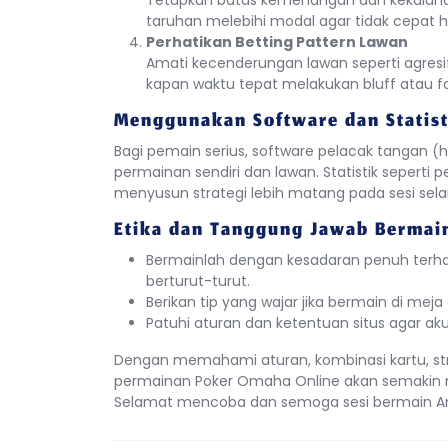
Tetapkan batas kemenangan dan kekalahan
taruhan melebihi modal agar tidak cepat h
Perhatikan Betting Pattern Lawan
Amati kecenderungan lawan seperti agresi
kapan waktu tepat melakukan bluff atau fo
Menggunakan Software dan Statist
Bagi pemain serius, software pelacak tangan 
permainan sendiri dan lawan. Statistik seperti p
menyusun strategi lebih matang pada sesi sela
Etika dan Tanggung Jawab Bermai
Bermainlah dengan kesadaran penuh terhada
berturut-turut.
Berikan tip yang wajar jika bermain di meja 
Patuhi aturan dan ketentuan situs agar aku
Dengan memahami aturan, kombinasi kartu, str
permainan Poker Omaha Online akan semakin 
Selamat mencoba dan semoga sesi bermain 
Post