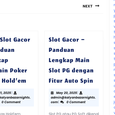
NEXT
Next
post:
 Slot Gacor
Slot Gacor –
nduan
Panduan
kap
Lengkap Main
ain Poker
Slot PG dengan
Situs
Slot
s Hold’em
Fitur Auto Spin
Slot
Gacor
May
May
1, 2025
|
May 20, 2025
|
21,
20,
alyanbazarnights.
admin@kalyanbazarnights.
Gacor
–
in@kalyanbazarnights.com
2025
admin@kalyanbazarnights.com
2025
0 Comment
com
|
0 Comment
–
Pandu
xas Hold’em
Slot PG atau PG Soft dikenal