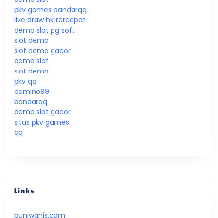
pkv games bandarqq
live draw hk tercepat
demo slot pg soft
slot demo
slot demo gacor
demo slot
slot demo
pkv qq
domino99
bandarqq
demo slot gacor
situs pkv games
qq
Links
punjwanis.com