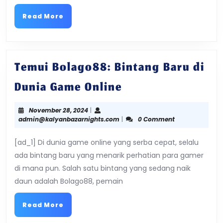
PG
Read
Read More
More
Soft
yang
Temui Bolago88: Bintang Baru di
Banyak
Temui
Dunia Game Online
Memberi
Bolago88:
November
November 28, 2024
|
Jackpot
28,
admin@kalyanbazarnights.com
admin@kalyanbazarnights.com
|
0 Comment
Bintang
2024
[ad_1] Di dunia game online yang serba cepat, selalu
Baru
ada bintang baru yang menarik perhatian para gamer
di
di mana pun. Salah satu bintang yang sedang naik
daun adalah Bolago88, pemain
Dunia
Game
Read
Read More
More