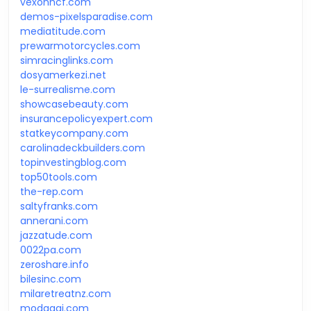
vexonhcf.com
demos-pixelsparadise.com
mediatitude.com
prewarmotorcycles.com
simracinglinks.com
dosyamerkezi.net
le-surrealisme.com
showcasebeauty.com
insurancepolicyexpert.com
statkeycompany.com
carolinadeckbuilders.com
topinvestingblog.com
top50tools.com
the-rep.com
saltyfranks.com
annerani.com
jazzatude.com
0022pa.com
zeroshare.info
bilesinc.com
milaretreatnz.com
modaagi.com