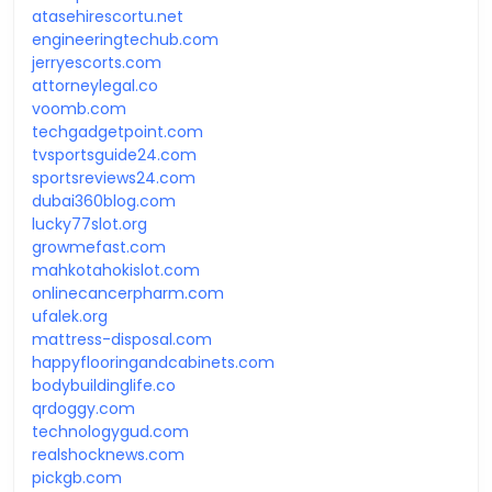
atasehirescortu.net
engineeringtechub.com
jerryescorts.com
attorneylegal.co
voomb.com
techgadgetpoint.com
tvsportsguide24.com
sportsreviews24.com
dubai360blog.com
lucky77slot.org
growmefast.com
mahkotahokislot.com
onlinecancerpharm.com
ufalek.org
mattress-disposal.com
happyflooringandcabinets.com
bodybuildinglife.co
qrdoggy.com
technologygud.com
realshocknews.com
pickgb.com