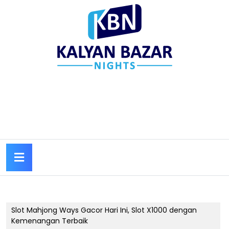
Skip
to
content
Skip
to
content
Open
Button
Slot Mahjong Ways Gacor Hari Ini, Slot X1000 dengan
Kemenangan Terbaik