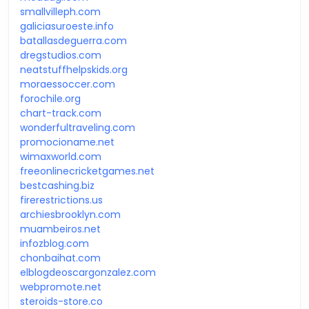
smallvilleph.com
galiciasuroeste.info
batallasdeguerra.com
dregstudios.com
neatstuffhelpskids.org
moraessoccer.com
forochile.org
chart-track.com
wonderfultraveling.com
promocioname.net
wimaxworld.com
freeonlinecricketgames.net
bestcashing.biz
firerestrictions.us
archiesbrooklyn.com
muambeiros.net
infozblog.com
chonbaihat.com
elblogdeoscargonzalez.com
webpromote.net
steroids-store.co