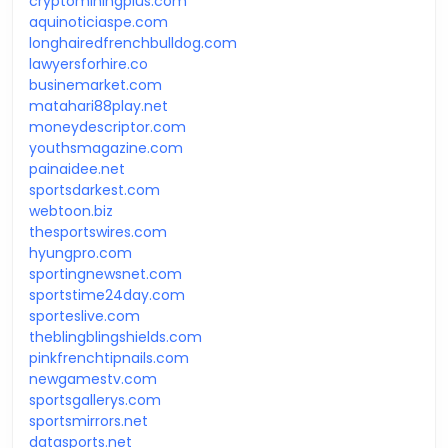
cryptominingplus.com
aquinoticiaspe.com
longhairedfrenchbulldog.com
lawyersforhire.co
businemarket.com
matahari88play.net
moneydescriptor.com
youthsmagazine.com
painaidee.net
sportsdarkest.com
webtoon.biz
thesportswires.com
hyungpro.com
sportingnewsnet.com
sportstime24day.com
sporteslive.com
theblingblingshields.com
pinkfrenchtipnails.com
newgamestv.com
sportsgallerys.com
sportsmirrors.net
datasports.net