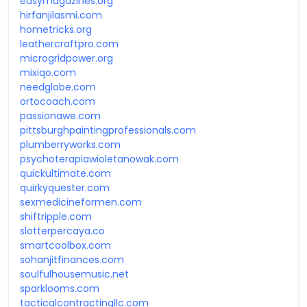
easymagazines.org
hirfanjilasmi.com
hometricks.org
leathercraftpro.com
microgridpower.org
mixiqo.com
needglobe.com
ortocoach.com
passionawe.com
pittsburghpaintingprofessionals.com
plumberryworks.com
psychoterapiawioletanowak.com
quickultimate.com
quirkyquester.com
sexmedicineformen.com
shiftripple.com
slotterpercaya.co
smartcoolbox.com
sohanjitfinances.com
soulfulhousemusic.net
sparklooms.com
tacticalcontractingllc.com