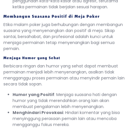
penggunaan kata-kata kasar atau agresif, terutama
ketika permainan tidak berjalan sesuai harapan.
Membangun Suasana Positif di Meja Poker
Etika malam poker juga berhubungan dengan membangun
suasana yang menyenangkan dan positif di meja. Sikap
santai, bersahabat, dan profesional adalah kunci untuk
menjaga permainan tetap menyenangkan bagi semua
pemain.
Menjaga Humor yang Sehat
Berbicara ringan dan humor yang sehat dapat membuat
permainan menjadi lebih menyenangkan, asalkan tidak
mengganggu proses permainan atau menyindir pemain lain
secara tidak sopan.
Humor yang Positif
: Menjaga suasana hati dengan
humor yang tidak merendahkan orang lain akan
membuat pengalaman lebih menyenangkan.
Menghindari Provokasi
: Hindari komentar yang bisa
menyinggung perasaan pemain lain atau mencoba
mengganggu fokus mereka.