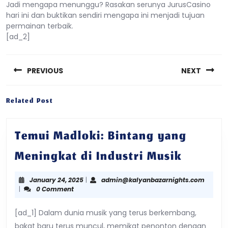
Jadi mengapa menunggu? Rasakan serunya JurusCasino
hari ini dan buktikan sendiri mengapa ini menjadi tujuan
permainan terbaik.
[ad_2]
Post
navigation
PREVIOUS
NEXT
Previous
Next
Related Post
post:
post:
Temui Madloki: Bintang yang
Temui
Meningkat di Industri Musik
Madloki
January
admin@
January 24, 2025
|
admin@kalyanbazarnights.com
24,
|
0 Comment
Bintang
2025
[ad_1] Dalam dunia musik yang terus berkembang,
yang
bakat baru terus muncul, memikat penonton dengan