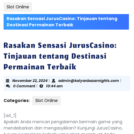
Slot Online
Rasakan Sensasi JurusCasino: Tinjauan tentang
Destinasi Permainan Terbaik
Rasakan Sensasi JurusCasino:
Tinjauan tentang Destinasi
Permainan Terbaik
November
admin@
November 22, 2024
|
admin@kalyanbazarnights.com
|
22,
0 Comment
|
10:44 am
2024
Categories:
Slot Online
[ad_1]
Apakah Anda mencari pengalaman bermain game yang
mendebarkan dan mengasyikkan? Kunjungi JurusCasino,