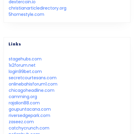
dextercoin.io
christianarticledirectory.org
5homestyle.com
Links
stagehubs.com
1x2forum.net
login99bet.com
secretcourtesans.com
onlinebahisforum1.com
chicagoheadline.com
camming.org
rajalion88.com
goupuntacana.com
riversedgepark.com
zaseez.com
catchycrunch.com