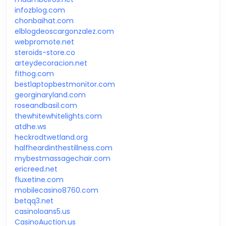
infozblog.com
chonbaihat.com
elblogdeoscargonzalez.com
webpromote.net
steroids-store.co
arteydecoracion.net
fithog.com
bestlaptopbestmonitor.com
georginaryland.com
roseandbasil.com
thewhitewhitelights.com
atdhe.ws
heckrodtwetland.org
halfheardinthestillness.com
mybestmassagechair.com
ericreed.net
fluxetine.com
mobilecasino8760.com
betqq3.net
casinoloans5.us
CasinoAuction.us