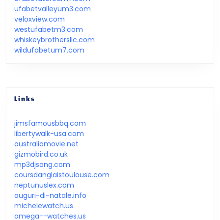
ufabetvalleyum3.com
veloxview.com
westufabetm3.com
whiskeybrothersllc.com
wildufabetum7.com
Links
jimsfamousbbq.com
libertywalk-usa.com
australiamovie.net
gizmobird.co.uk
mp3djsong.com
coursdanglaistoulouse.com
neptunuslex.com
auguri-di-natale.info
michelewatch.us
omega--watches.us