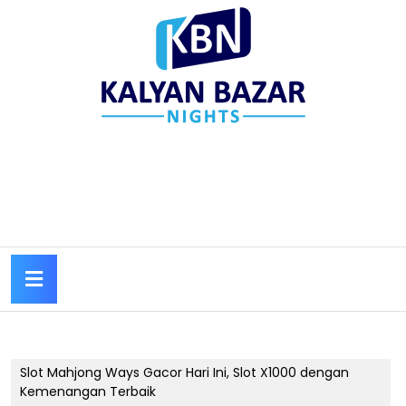
Skip
to
content
Skip
to
content
Open
Button
Slot Mahjong Ways Gacor Hari Ini, Slot X1000 dengan
Kemenangan Terbaik