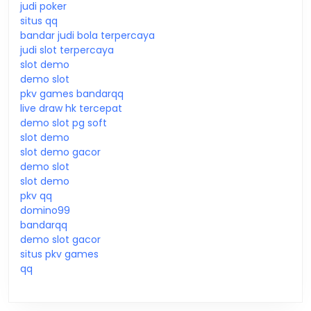
judi poker
situs qq
bandar judi bola terpercaya
judi slot terpercaya
slot demo
demo slot
pkv games bandarqq
live draw hk tercepat
demo slot pg soft
slot demo
slot demo gacor
demo slot
slot demo
pkv qq
domino99
bandarqq
demo slot gacor
situs pkv games
qq