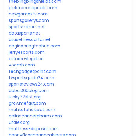
theblingblingshields.com
pinkfrenchtipnails.com
newgamestv.com
sportsgallerys.com
sportsmirrors.net
datasports.net
atasehirescortu.net
engineeringtechub.com
jerryescorts.com
attorneylegal.co
voomb.com
techgadgetpoint.com
tvsportsguide24.com
sportsreviews24.com
dubai360blog.com
lucky77slot.org
growmefast.com
mahkotahokislot.com
onlinecancerpharm.com
ufalek.org
mattress-disposal.com
happyflooringandcabinets.com