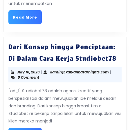
untuk menempatkan
denga
Read
Read More
bet36
More
Dari Konsep hingga Penciptaan:
Dari
Di Dalam Cara Kerja Studiobet78
Kon
July
admin@kal
July 10, 2026
|
admin@kalyanbazarnights.com
|
10,
0 Comment
hin
2026
[ad_1] Studiobet78 adalah agensi kreatif yang
Pen
berspesialisasi dalam mewujudkan ide melalui desain
Di
dan branding. Dari konsep hingga kreasi, tim di
Studiobet78 bekerja tanpa lelah untuk mewujudkan visi
Dal
klien mereka menjadi
Car