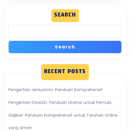
Ru
SEARCH
Se
Search
RECENT POSTS
Pengertian Jeniustoto: Panduan Komprehensif
Pengertian Dewi4D: Panduan Utama untuk Pemula
Gajibet: Panduan Komprehensif untuk Taruhan Online
yang Aman