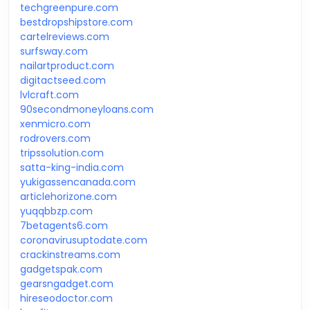
techgreenpure.com
bestdropshipstore.com
cartelreviews.com
surfsway.com
nailartproduct.com
digitactseed.com
lvlcraft.com
90secondmoneyloans.com
xenmicro.com
rodrovers.com
tripssolution.com
satta-king-india.com
yukigassencanada.com
articlehorizone.com
yuqqbbzp.com
7betagents6.com
coronavirusuptodate.com
crackinstreams.com
gadgetspak.com
gearsngadget.com
hireseodoctor.com