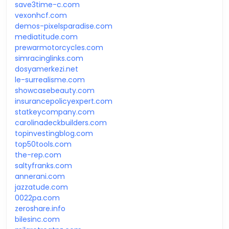
save3time-c.com
vexonhcf.com
demos-pixelsparadise.com
mediatitude.com
prewarmotorcycles.com
simracinglinks.com
dosyamerkezi.net
le-surrealisme.com
showcasebeauty.com
insurancepolicyexpert.com
statkeycompany.com
carolinadeckbuilders.com
topinvestingblog.com
top50tools.com
the-rep.com
saltyfranks.com
annerani.com
jazzatude.com
0022pa.com
zeroshare.info
bilesinc.com