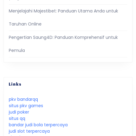
Menjelajahi Majestibet: Panduan Utama Anda untuk
Taruhan Online
Pengertian Saung4D: Panduan Komprehensif untuk
Pemula
Links
pkv bandarqq
situs pkv games
judi poker
situs qq
bandar judi bola terpercaya
judi slot terpercaya