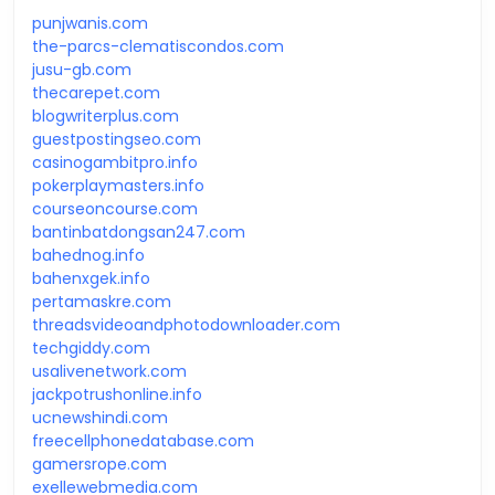
punjwanis.com
the-parcs-clematiscondos.com
jusu-gb.com
thecarepet.com
blogwriterplus.com
guestpostingseo.com
casinogambitpro.info
pokerplaymasters.info
courseoncourse.com
bantinbatdongsan247.com
bahednog.info
bahenxgek.info
pertamaskre.com
threadsvideoandphotodownloader.com
techgiddy.com
usalivenetwork.com
jackpotrushonline.info
ucnewshindi.com
freecellphonedatabase.com
gamersrope.com
exellewebmedia.com