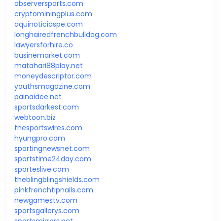
observersports.com
cryptominingplus.com
aquinoticiaspe.com
longhairedfrenchbulldog.com
lawyersforhire.co
businemarket.com
matahari88play.net
moneydescriptor.com
youthsmagazine.com
painaidee.net
sportsdarkest.com
webtoon.biz
thesportswires.com
hyungpro.com
sportingnewsnet.com
sportstime24day.com
sporteslive.com
theblingblingshields.com
pinkfrenchtipnails.com
newgamestv.com
sportsgallerys.com
sportsmirrors.net