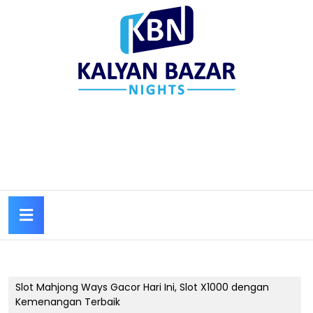
Skip
to
content
Skip
to
content
Open
Button
Slot Mahjong Ways Gacor Hari Ini, Slot X1000 dengan
Kemenangan Terbaik