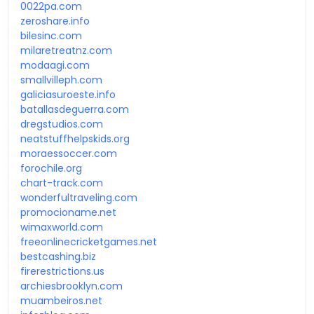
0022pa.com
zeroshare.info
bilesinc.com
milaretreatnz.com
modaagi.com
smallvilleph.com
galiciasuroeste.info
batallasdeguerra.com
dregstudios.com
neatstuffhelpskids.org
moraessoccer.com
forochile.org
chart-track.com
wonderfultraveling.com
promocioname.net
wimaxworld.com
freeonlinecricketgames.net
bestcashing.biz
firerestrictions.us
archiesbrooklyn.com
muambeiros.net