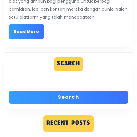
alat yang ampuh bagi pengguna untuk berbagi
memanfaatkan
pemikiran, ide, dan konten mereka dengan dunia. Salah
satu platform yang telah mendapatkan
kekuatan
media
Read
Read More
More
sosial
untuk
SEARCH
menjadi
viral
Search
RECENT POSTS