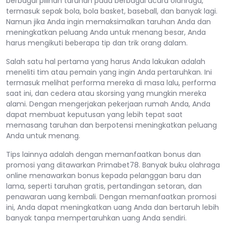
berbagai pilihan taruhan pada berbagai acara olahraga,
termasuk sepak bola, bola basket, baseball, dan banyak lagi.
Namun jika Anda ingin memaksimalkan taruhan Anda dan
meningkatkan peluang Anda untuk menang besar, Anda
harus mengikuti beberapa tip dan trik orang dalam.
Salah satu hal pertama yang harus Anda lakukan adalah
meneliti tim atau pemain yang ingin Anda pertaruhkan. Ini
termasuk melihat performa mereka di masa lalu, performa
saat ini, dan cedera atau skorsing yang mungkin mereka
alami. Dengan mengerjakan pekerjaan rumah Anda, Anda
dapat membuat keputusan yang lebih tepat saat
memasang taruhan dan berpotensi meningkatkan peluang
Anda untuk menang.
Tips lainnya adalah dengan memanfaatkan bonus dan
promosi yang ditawarkan Primabet78. Banyak buku olahraga
online menawarkan bonus kepada pelanggan baru dan
lama, seperti taruhan gratis, pertandingan setoran, dan
penawaran uang kembali. Dengan memanfaatkan promosi
ini, Anda dapat meningkatkan uang Anda dan bertaruh lebih
banyak tanpa mempertaruhkan uang Anda sendiri.