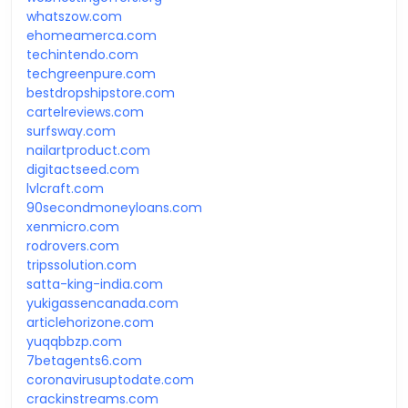
whatszow.com
ehomeamerca.com
techintendo.com
techgreenpure.com
bestdropshipstore.com
cartelreviews.com
surfsway.com
nailartproduct.com
digitactseed.com
lvlcraft.com
90secondmoneyloans.com
xenmicro.com
rodrovers.com
tripssolution.com
satta-king-india.com
yukigassencanada.com
articlehorizone.com
yuqqbbzp.com
7betagents6.com
coronavirusuptodate.com
crackinstreams.com