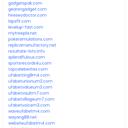
gadgetspak.com
gearsngadget.com
hireseodoctor.com
lapsfit.com
levelup-fast.com
mytreepla.net
pokersimulations.com
replicamanufactory.net
rezultate-loto.info
splendifulous.com
sportsrecords4u.com
topceleberites.com
ufabetting8m4.com
ufabetunionum3.com
ufabetvalueum3.com
ufabetvaultm7.com
ufabetvillageum7.com
ufabetvoicem3.com
waveufabetm4.com
wayang88.net
websiteufabetm4.com