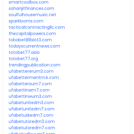
smartcoolbox.com
sohanjitfinances.com
soulfulhousemusic.net
sparklooms.com
tacticalcontractingllc.com
thecapitalpowers.com
tobabet88slot3.com
todayscurrentnews.com
totobet77.asia
totobet77.org
trendingpublication.com
ufabettererum3.com
ufabettermentm4.com
ufabettersum7.com
ufabettinwm7.com
ufabettinwum3.com
ufabetunitedm3.com
ufabetunitedm7.com
ufabetuskedm7.com
ufabetutoredm3.com
ufabetutoredm7.com
ufabetvalleyum3.com