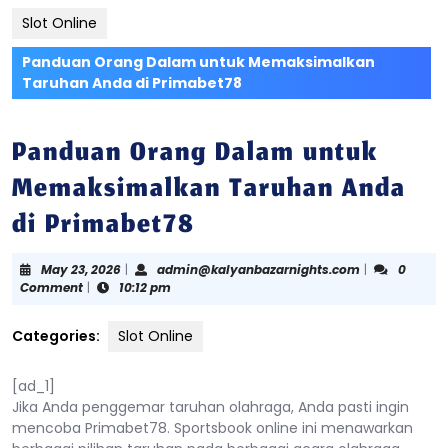
Slot Online
Panduan Orang Dalam untuk Memaksimalkan
Taruhan Anda di Primabet78
Panduan Orang Dalam untuk
Memaksimalkan Taruhan Anda
di Primabet78
May
admin@kalya
May 23, 2026
|
admin@kalyanbazarnights.com
|
0
23,
Comment
|
10:12 pm
2026
Categories:
Slot Online
[ad_1]
Jika Anda penggemar taruhan olahraga, Anda pasti ingin
mencoba Primabet78. Sportsbook online ini menawarkan