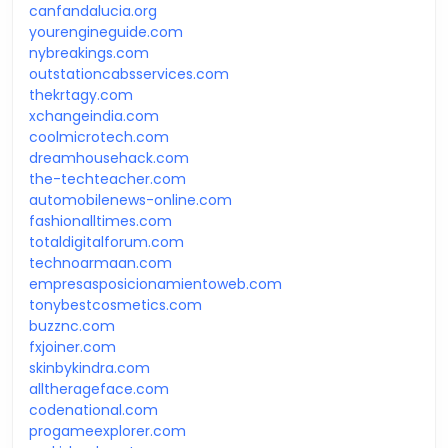
canfandalucia.org
yourengineguide.com
nybreakings.com
outstationcabsservices.com
thekrtagy.com
xchangeindia.com
coolmicrotech.com
dreamhousehack.com
the-techteacher.com
automobilenews-online.com
fashionalltimes.com
totaldigitalforum.com
technoarmaan.com
empresasposicionamientoweb.com
tonybestcosmetics.com
buzznc.com
fxjoiner.com
skinbykindra.com
alltherageface.com
codenational.com
progameexplorer.com