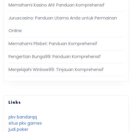
Memahami Kasino Ahl: Panduan Komprehensif
Juruscasino: Panduan Utama Anda untuk Permainan
Online
Memahami Plisbet: Panduan Komprehensif
Pengertian Bunga99: Panduan Komprehensif
Menjelajahi Winlose99: Tinjauan Komprehensif
Links
pkv bandarqq
situs pkv games
judi poker