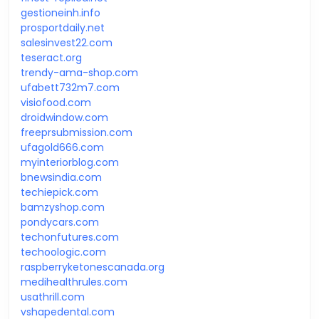
gestioneinh.info
prosportdaily.net
salesinvest22.com
teseract.org
trendy-ama-shop.com
ufabett732m7.com
visiofood.com
droidwindow.com
freeprsubmission.com
ufagold666.com
myinteriorblog.com
bnewsindia.com
techiepick.com
bamzyshop.com
pondycars.com
techonfutures.com
techoologic.com
raspberryketonescanada.org
medihealthrules.com
usathrill.com
vshapedental.com