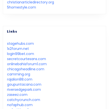
christianarticledirectory.org
5homestyle.com
Links
stagehubs.com
1x2forum.net
login99bet.com
secretcourtesans.com
onlinebahisforum1.com
chicagoheadline.com
camming.org
rajalion88.com
goupuntacana.com
riversedgepark.com
zaseez.com
catchycrunch.com
nofaphub.com