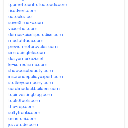
tgarnettcentrallautoads.com
fixadvert.com
autopluz.co
save3time-c.com
vexonhcf.com
demos-pixelsparadise.com
mediatitude.com
prewarmotorcycles.com
simracinglinks.com
dosyamerkezi.net
le-surrealisme.com
showcasebeauty.com
insurancepolicyexpert.com
statkeycompany.com
carolinadeckbuilders.com
topinvestingblog.com
top50tools.com
the-rep.com
saltyfranks.com
annerani.com
jazzatude.com