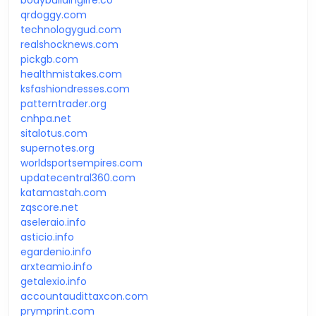
qrdoggy.com
technologygud.com
realshocknews.com
pickgb.com
healthmistakes.com
ksfashiondresses.com
patterntrader.org
cnhpa.net
sitalotus.com
supernotes.org
worldsportsempires.com
updatecentral360.com
katamastah.com
zqscore.net
aseleraio.info
asticio.info
egardenio.info
arxteamio.info
getalexio.info
accountaudittaxcon.com
prymprint.com