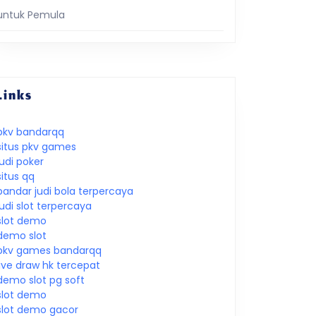
untuk Pemula
Links
pkv bandarqq
situs pkv games
judi poker
situs qq
bandar judi bola terpercaya
judi slot terpercaya
slot demo
demo slot
pkv games bandarqq
live draw hk tercepat
demo slot pg soft
slot demo
slot demo gacor