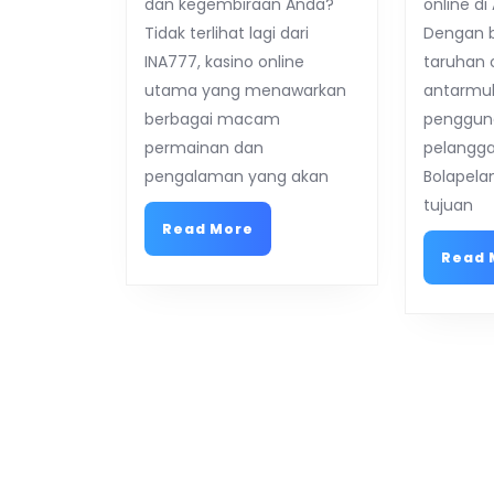
dan kegembiraan Anda?
online di
Tidak terlihat lagi dari
Dengan b
INA777, kasino online
taruhan 
utama yang menawarkan
antarmu
berbagai macam
pengguna
permainan dan
pelangga
pengalaman yang akan
Bolapelan
tujuan
Read
Read More
More
Read 