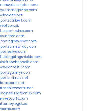
moneydescriptor.com
youthsmagazine.com
painaidee.net
sportsdarkest.com
webtoon.biz
thesportswires.com
hyungpro.com
sportingnewsnet.com
sportstime24day.com
sporteslive.com
theblingblingshields.com
pinkfrenchtipnails.com
newgamestv.com
sportsgallerys.com
sportsmirrors.net
datasports.net
atasehirescortu.net
engineeringtechub.com
jerryescorts.com
attorneylegal.co
voomb.com