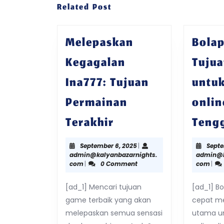
Previous
Related Post
post:
Melepaskan
Bolap
Kegagalan
Tuju
Ina777: Tujuan
untuk
Permainan
onlin
Melepaskan
Terakhir
Teng
Kegagalan
September
September 6, 2025
|
Septe
6,
admin@kalyanbazarnights.
admin@k
Ina777:
admin@kalyanbazarnights.com
2025
adm
com
|
0 Comment
com
|
Tujuan
[ad_1] Mencari tujuan
[ad_1] B
Permainan
game terbaik yang akan
cepat me
melepaskan semua sensasi
utama u
Terakhir