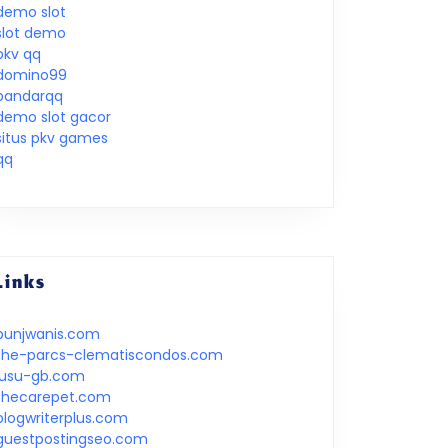
demo slot
slot demo
pkv qq
domino99
bandarqq
demo slot gacor
situs pkv games
qq
Links
punjwanis.com
the-parcs-clematiscondos.com
jusu-gb.com
thecarepet.com
blogwriterplus.com
guestpostingseo.com