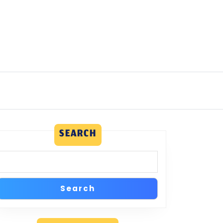
SEARCH
Search