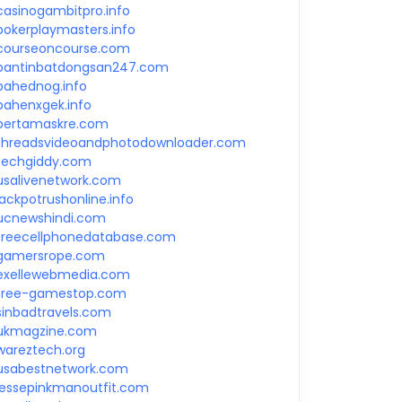
casinogambitpro.info
pokerplaymasters.info
courseoncourse.com
bantinbatdongsan247.com
bahednog.info
bahenxgek.info
pertamaskre.com
threadsvideoandphotodownloader.com
techgiddy.com
usalivenetwork.com
jackpotrushonline.info
ucnewshindi.com
freecellphonedatabase.com
gamersrope.com
exellewebmedia.com
free-gamestop.com
sinbadtravels.com
ukmagzine.com
wareztech.org
usabestnetwork.com
jessepinkmanoutfit.com