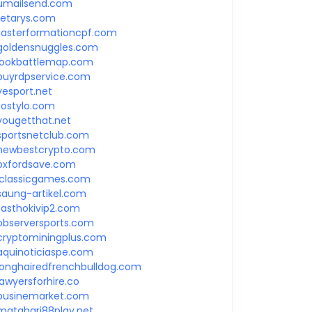
umailsend.com
retarys.com
fasterformationcpf.com
goldensnuggles.com
lookbattlemap.com
buyrdpservice.com
yesport.net
tostylo.com
yougetthat.net
sportsnetclub.com
newbestcrypto.com
oxfordsave.com
iclassicgames.com
saung-artikel.com
fasthokivip2.com
observersports.com
cryptominingplus.com
aquinoticiaspe.com
longhairedfrenchbulldog.com
lawyersforhire.co
businemarket.com
matahari88play.net