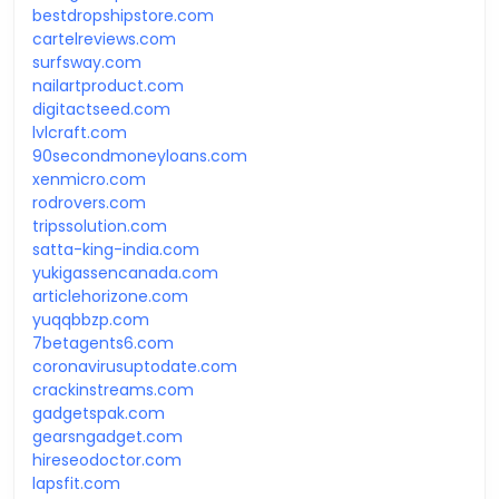
bestdropshipstore.com
cartelreviews.com
surfsway.com
nailartproduct.com
digitactseed.com
lvlcraft.com
90secondmoneyloans.com
xenmicro.com
rodrovers.com
tripssolution.com
satta-king-india.com
yukigassencanada.com
articlehorizone.com
yuqqbbzp.com
7betagents6.com
coronavirusuptodate.com
crackinstreams.com
gadgetspak.com
gearsngadget.com
hireseodoctor.com
lapsfit.com