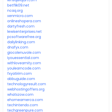
betflik09.net
ncaq.org
xenmicro.com
onlineshopera.com
dartyfresh.com
lewisenterprises.net
pcsoftwarefree.org
dailylinking.com
dnafyx.com
giocolenuvole.com
iyouessential.com
withloveamity.com
youlearncode.com
fxyatirim.com
abbuguide.com
technologyresult.com
webhostingoffers.org
whatszow.com
ehomeamerca.com
techintendo.com
techgreenpure.com