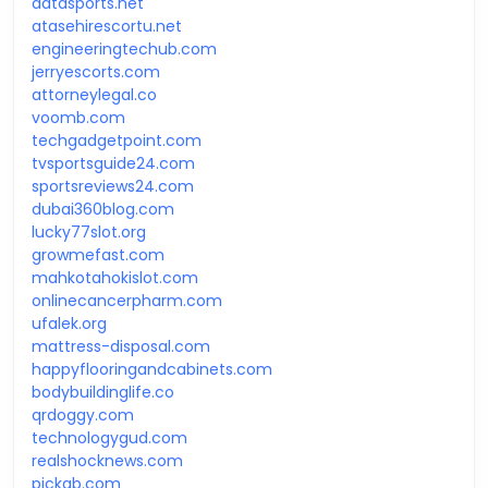
datasports.net
atasehirescortu.net
engineeringtechub.com
jerryescorts.com
attorneylegal.co
voomb.com
techgadgetpoint.com
tvsportsguide24.com
sportsreviews24.com
dubai360blog.com
lucky77slot.org
growmefast.com
mahkotahokislot.com
onlinecancerpharm.com
ufalek.org
mattress-disposal.com
happyflooringandcabinets.com
bodybuildinglife.co
qrdoggy.com
technologygud.com
realshocknews.com
pickgb.com