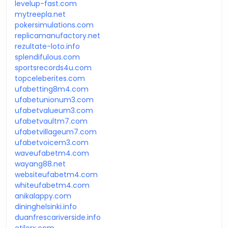
levelup-fast.com
mytreepla.net
pokersimulations.com
replicamanufactory.net
rezultate-loto.info
splendifulous.com
sportsrecords4u.com
topceleberites.com
ufabetting8m4.com
ufabetunionum3.com
ufabetvalueum3.com
ufabetvaultm7.com
ufabetvillageum7.com
ufabetvoicem3.com
waveufabetm4.com
wayang88.net
websiteufabetm4.com
whiteufabetm4.com
anikalappy.com
dininghelsinki.info
duanfrescariverside.info
etilerx.com