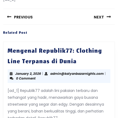
Post
navigation
PREVIOUS
NEXT
Previous
Next
Related Post
post:
post:
Mengenal Republik77: Clothing
Mengenal
Line Terpanas di Dunia
Republik77:
January
admin@k
January 2, 2026
|
admin@kalyanbazarnights.com
|
2,
0 Comment
Clothing
2026
[ad_1] Republik77 adalah lini pakaian terbaru dan
Line
terhangat yang hadir, menawarkan gaya busana
Terpanas
streetwear yang segar dan edgy. Dengan desainnya
yang berani, bahan berkualitas tinggi, dan perhatian
di
terhadap detail, Republik77