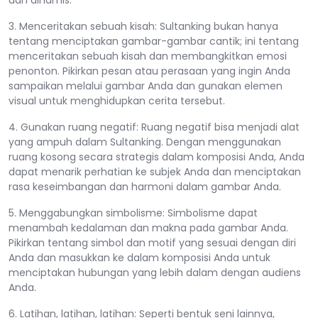
dan dinamis.
3. Menceritakan sebuah kisah: Sultanking bukan hanya
tentang menciptakan gambar-gambar cantik; ini tentang
menceritakan sebuah kisah dan membangkitkan emosi
penonton. Pikirkan pesan atau perasaan yang ingin Anda
sampaikan melalui gambar Anda dan gunakan elemen
visual untuk menghidupkan cerita tersebut.
4. Gunakan ruang negatif: Ruang negatif bisa menjadi alat
yang ampuh dalam Sultanking. Dengan menggunakan
ruang kosong secara strategis dalam komposisi Anda, Anda
dapat menarik perhatian ke subjek Anda dan menciptakan
rasa keseimbangan dan harmoni dalam gambar Anda.
5. Menggabungkan simbolisme: Simbolisme dapat
menambah kedalaman dan makna pada gambar Anda.
Pikirkan tentang simbol dan motif yang sesuai dengan diri
Anda dan masukkan ke dalam komposisi Anda untuk
menciptakan hubungan yang lebih dalam dengan audiens
Anda.
6. Latihan, latihan, latihan: Seperti bentuk seni lainnya,