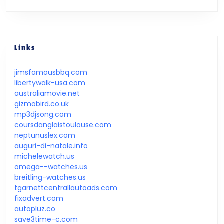
Links
jimsfamousbbq.com
libertywalk-usa.com
australiamovie.net
gizmobird.co.uk
mp3djsong.com
coursdanglaistoulouse.com
neptunuslex.com
auguri-di-natale.info
michelewatch.us
omega--watches.us
breitling-watches.us
tgarnettcentrallautoads.com
fixadvert.com
autopluz.co
save3time-c.com