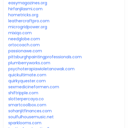
easymagazines.org
hirfanjilasmi.com
hometricks.org
leathercraftpro.com
microgridpower.org
mixiqo.com
needglobe.com
ortocoach.com
passionawe.com
pittsburghpaintingprofessionals.com
plumberryworks.com
psychoterapiawioletanowak.com
quickultimate.com
quirkyquester.com
sexmedicineformen.com
shiftripple.com
slotterpercaya.co
smartcoolbox.com
sohanjitfinances.com
soulfulhousemusic.net
sparklooms.com