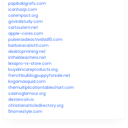
papibakigrafo.com
icanhazjs.com
canimpact.org
goviralstudy.com
cartourism.net
apple-cores.com
pulserasdeactividad10.com
barbaracarlotti.com
desktopmining.net
inthebleachers.net
lexapro-rx-store.com
buyskincareproducts.org
frenchbulldogpuppyforsale.net
kogamasquid.com
themultiplicationtablechart.com
casinoglamour.org
dextercoin.io
christianarticledirectory.org
5homestyle.com