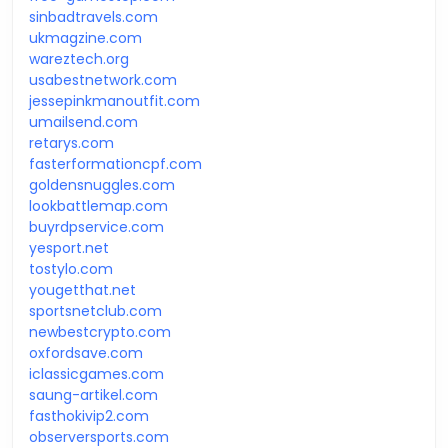
sinbadtravels.com
ukmagzine.com
wareztech.org
usabestnetwork.com
jessepinkmanoutfit.com
umailsend.com
retarys.com
fasterformationcpf.com
goldensnuggles.com
lookbattlemap.com
buyrdpservice.com
yesport.net
tostylo.com
yougetthat.net
sportsnetclub.com
newbestcrypto.com
oxfordsave.com
iclassicgames.com
saung-artikel.com
fasthokivip2.com
observersports.com