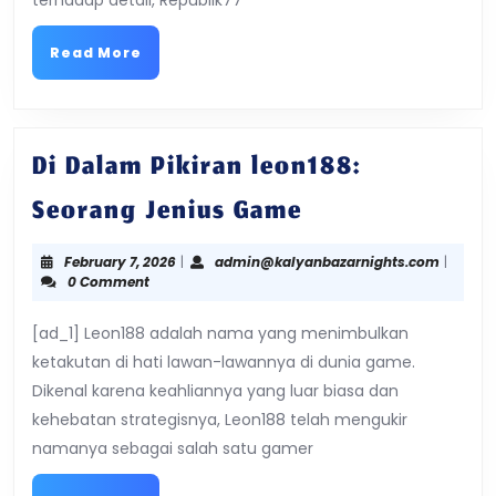
Dunia
Read
Read More
More
Di Dalam Pikiran leon188:
Di
Seorang Jenius Game
Dalam
February
admin@
February 7, 2026
|
admin@kalyanbazarnights.com
|
7,
0 Comment
Pikiran
2026
[ad_1] Leon188 adalah nama yang menimbulkan
leon188:
ketakutan di hati lawan-lawannya di dunia game.
Seorang
Dikenal karena keahliannya yang luar biasa dan
kehebatan strategisnya, Leon188 telah mengukir
Jenius
namanya sebagai salah satu gamer
Game