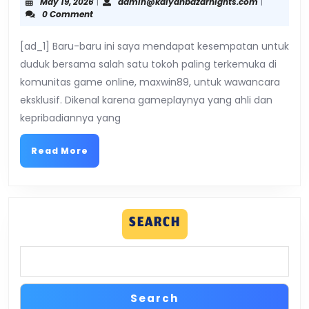
May
admin@kal
May 19, 2026
|
admin@kalyanbazarnights.com
|
19,
0 Comment
dengan
2026
[ad_1] Baru-baru ini saya mendapat kesempatan untuk
maxwin89
duduk bersama salah satu tokoh paling terkemuka di
Di
komunitas game online, maxwin89, untuk wawancara
eksklusif. Dikenal karena gameplaynya yang ahli dan
Balik
kepribadiannya yang
Layar
Read
Read More
More
SEARCH
Search