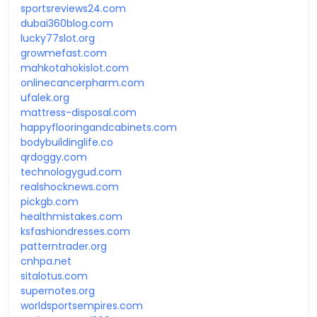
sportsreviews24.com
dubai360blog.com
lucky77slot.org
growmefast.com
mahkotahokislot.com
onlinecancerpharm.com
ufalek.org
mattress-disposal.com
happyflooringandcabinets.com
bodybuildinglife.co
qrdoggy.com
technologygud.com
realshocknews.com
pickgb.com
healthmistakes.com
ksfashiondresses.com
patterntrader.org
cnhpa.net
sitalotus.com
supernotes.org
worldsportsempires.com