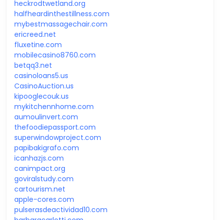
heckrodtwetland.org
halfheardinthestillness.com
mybestmassagechair.com
ericreed.net
fluxetine.com
mobilecasino8760.com
betqq3.net
casinoloans5.us
CasinoAuction.us
kipooglecouk.us
mykitchennhome.com
aumoulinvert.com
thefoodiepassport.com
superwindowproject.com
papibakigrafo.com
icanhazjs.com
canimpact.org
goviralstudy.com
cartourism.net
apple-cores.com
pulserasdeactividad10.com
barbaracarlotti.com