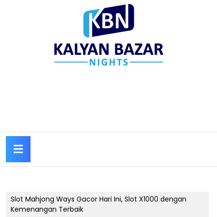
Skip
to
content
Skip
to
content
Open
Button
Slot Mahjong Ways Gacor Hari Ini, Slot X1000 dengan
Kemenangan Terbaik