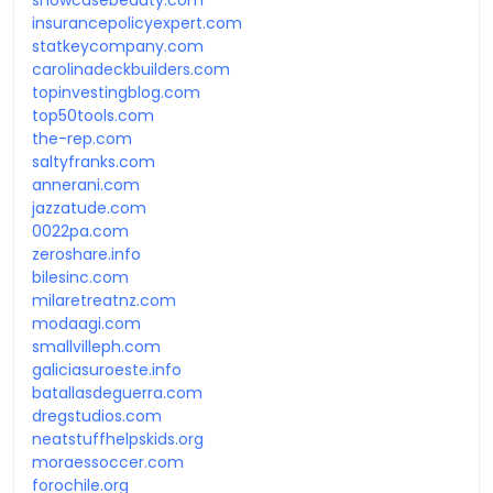
insurancepolicyexpert.com
statkeycompany.com
carolinadeckbuilders.com
topinvestingblog.com
top50tools.com
the-rep.com
saltyfranks.com
annerani.com
jazzatude.com
0022pa.com
zeroshare.info
bilesinc.com
milaretreatnz.com
modaagi.com
smallvilleph.com
galiciasuroeste.info
batallasdeguerra.com
dregstudios.com
neatstuffhelpskids.org
moraessoccer.com
forochile.org