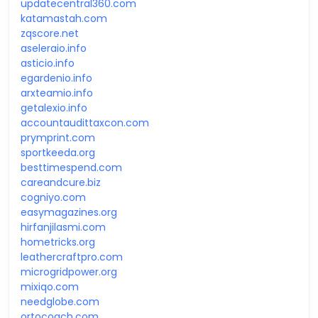
updatecentral360.com
katamastah.com
zqscore.net
aseleraio.info
asticio.info
egardenio.info
arxteamio.info
getalexio.info
accountaudittaxcon.com
prymprint.com
sportkeeda.org
besttimespend.com
careandcure.biz
cogniyo.com
easymagazines.org
hirfanjilasmi.com
hometricks.org
leathercraftpro.com
microgridpower.org
mixiqo.com
needglobe.com
ortocoach.com