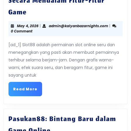
Secara Mendalam Fitur-Fitur
Rasakan
Game
Sensasi
May
admin@kaly
May 4, 2026
|
admin@kalyanbazarnights.com
|
4,
0 Comment
Slot88:
2026
[ad_1] Slot88 adalah permainan slot online seru dan
Melihat
menegangkan yang pasti akan membuat pemainnya
Secara
terhibur selama berjam-jam. Dengan grafis warna-
warni, efek suara seru, dan beragam fitur, game ini
Mendalam
sayang untuk
Fitur-
Read
Read More
Fitur
More
Game
Pasukan88: Bintang Baru dalam
Pasukan88: