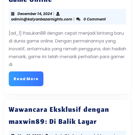
Game Online
Bintang
December
December 14, 2024
|
14,
admin@kalyanbazarnights.com
admin@kalyanbazarnights.com
|
0 Comment
Baru
2024
[ad_1] Pasukan88 dengan cepat menjadi bintang baru
dalam
di dunia game online. Dengan permainannya yang
Game
inovatif, antarmuka yang ramah pengguna, dan hadiah
menarik, game ini telah menarik perhatian para gamer
Online
di
Read
Read More
More
Wawancara Eksklusif dengan
Wawancar
maxwin89: Di Balik Layar
Eksklusif