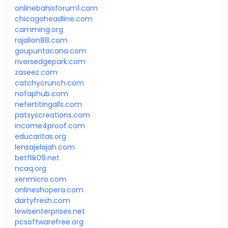
onlinebahisforum1.com
chicagoheadline.com
camming.org
rajalion88.com
goupuntacana.com
riversedgepark.com
zaseez.com
catchycrunch.com
nofaphub.com
nefertitingalls.com
patsyscreations.com
income4proof.com
educaritas.org
lensajelajah.com
betflik09.net
ncaq.org
xenmicro.com
onlineshopera.com
dartyfresh.com
lewisenterprises.net
pcsoftwarefree.org