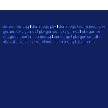
daftar menuqq
|
dominoqq pkv
|
dominoqq
|
dominoqq
|
pkv
games
|
pkv games
|
pkv games
|
pkv games
|
pkv games
|
slot gacor hari ini
|
bandarqq
|
bandarqq
|
pkv games
|
situs
pkv
|
situs qq
|
pkv
|
dominoqq
|
dominoqq
|
pkv games