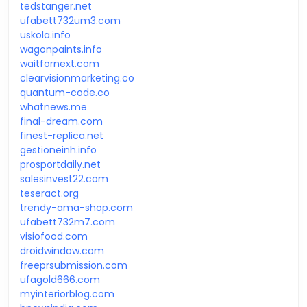
tedstanger.net
ufabett732um3.com
uskola.info
wagonpaints.info
waitfornext.com
clearvisionmarketing.co
quantum-code.co
whatnews.me
final-dream.com
finest-replica.net
gestioneinh.info
prosportdaily.net
salesinvest22.com
teseract.org
trendy-ama-shop.com
ufabett732m7.com
visiofood.com
droidwindow.com
freeprsubmission.com
ufagold666.com
myinteriorblog.com