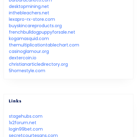
desktopmining.net
inthebleachers.net
lexapro-rx-store.com
buyskincareproducts.org
frenchbulldogpuppyforsale.net
kogamasquid.com
themultiplicationtablechart.com
casinoglamour.org
dextercoin.io
christianarticledirectory.org
5homestyle.com
Links
stagehubs.com
1x2forum.net
login99bet.com
secretcourtesans.com