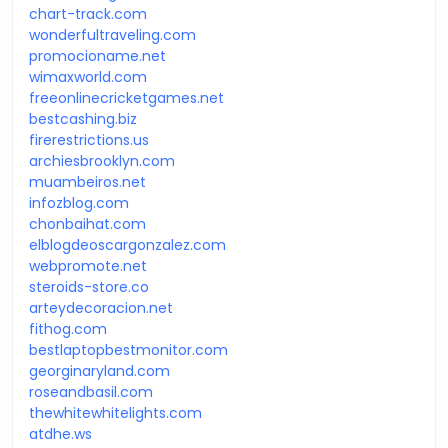
chart-track.com
wonderfultraveling.com
promocioname.net
wimaxworld.com
freeonlinecricketgames.net
bestcashing.biz
firerestrictions.us
archiesbrooklyn.com
muambeiros.net
infozblog.com
chonbaihat.com
elblogdeoscargonzalez.com
webpromote.net
steroids-store.co
arteydecoracion.net
fithog.com
bestlaptopbestmonitor.com
georginaryland.com
roseandbasil.com
thewhitewhitelights.com
atdhe.ws