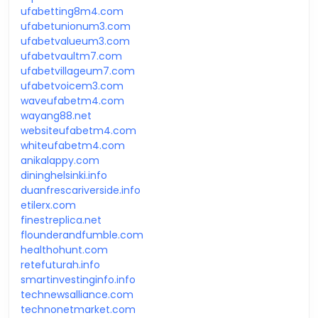
ufabetting8m4.com
ufabetunionum3.com
ufabetvalueum3.com
ufabetvaultm7.com
ufabetvillageum7.com
ufabetvoicem3.com
waveufabetm4.com
wayang88.net
websiteufabetm4.com
whiteufabetm4.com
anikalappy.com
dininghelsinki.info
duanfrescariverside.info
etilerx.com
finestreplica.net
flounderandfumble.com
healthohunt.com
retefuturah.info
smartinvestinginfo.info
technewsalliance.com
technonetmarket.com