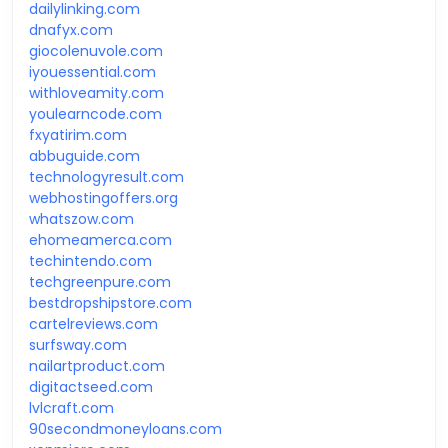
dailylinking.com
dnafyx.com
giocolenuvole.com
iyouessential.com
withloveamity.com
youlearncode.com
fxyatirim.com
abbuguide.com
technologyresult.com
webhostingoffers.org
whatszow.com
ehomeamerca.com
techintendo.com
techgreenpure.com
bestdropshipstore.com
cartelreviews.com
surfsway.com
nailartproduct.com
digitactseed.com
lvlcraft.com
90secondmoneyloans.com