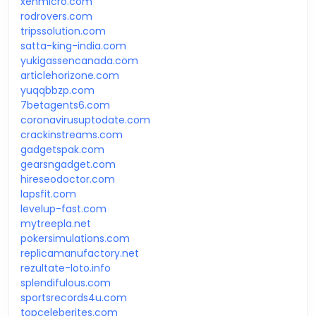
xenmicro.com
rodrovers.com
tripssolution.com
satta-king-india.com
yukigassencanada.com
articlehorizone.com
yuqqbbzp.com
7betagents6.com
coronavirusuptodate.com
crackinstreams.com
gadgetspak.com
gearsngadget.com
hireseodoctor.com
lapsfit.com
levelup-fast.com
mytreepla.net
pokersimulations.com
replicamanufactory.net
rezultate-loto.info
splendifulous.com
sportsrecords4u.com
topceleberites.com