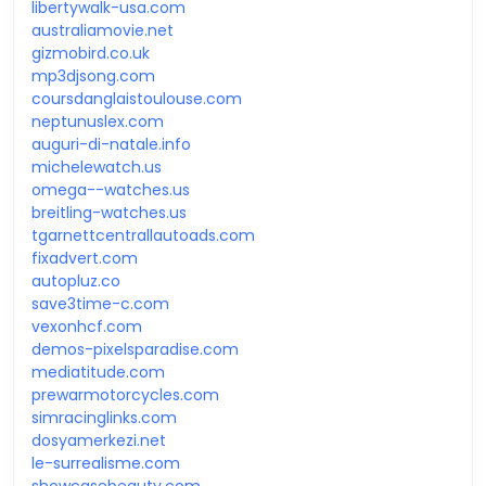
libertywalk-usa.com
australiamovie.net
gizmobird.co.uk
mp3djsong.com
coursdanglaistoulouse.com
neptunuslex.com
auguri-di-natale.info
michelewatch.us
omega--watches.us
breitling-watches.us
tgarnettcentrallautoads.com
fixadvert.com
autopluz.co
save3time-c.com
vexonhcf.com
demos-pixelsparadise.com
mediatitude.com
prewarmotorcycles.com
simracinglinks.com
dosyamerkezi.net
le-surrealisme.com
showcasebeauty.com