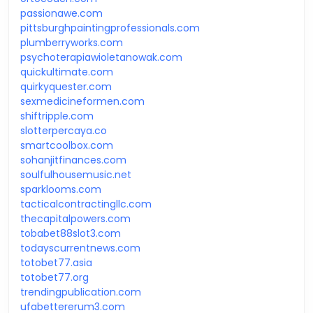
passionawe.com
pittsburghpaintingprofessionals.com
plumberryworks.com
psychoterapiawioletanowak.com
quickultimate.com
quirkyquester.com
sexmedicineformen.com
shiftripple.com
slotterpercaya.co
smartcoolbox.com
sohanjitfinances.com
soulfulhousemusic.net
sparklooms.com
tacticalcontractingllc.com
thecapitalpowers.com
tobabet88slot3.com
todayscurrentnews.com
totobet77.asia
totobet77.org
trendingpublication.com
ufabettererum3.com