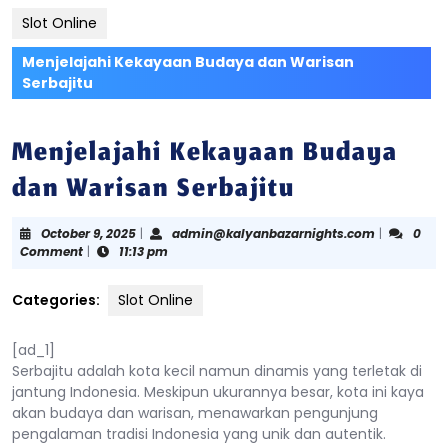
Slot Online
Menjelajahi Kekayaan Budaya dan Warisan
Serbajitu
Menjelajahi Kekayaan Budaya
dan Warisan Serbajitu
October
admin@kal
October 9, 2025
|
admin@kalyanbazarnights.com
|
0
9,
Comment
|
11:13 pm
2025
Categories:
Slot Online
[ad_1]
Serbajitu adalah kota kecil namun dinamis yang terletak di
jantung Indonesia. Meskipun ukurannya besar, kota ini kaya
akan budaya dan warisan, menawarkan pengunjung
pengalaman tradisi Indonesia yang unik dan autentik.