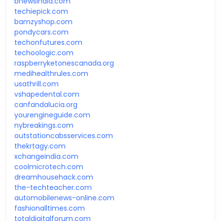
bnewsindia.com
techiepick.com
bamzyshop.com
pondycars.com
techonfutures.com
techoologic.com
raspberryketonescanada.org
medihealthrules.com
usathrill.com
vshapedental.com
canfandalucia.org
yourengineguide.com
nybreakings.com
outstationcabsservices.com
thekrtagy.com
xchangeindia.com
coolmicrotech.com
dreamhousehack.com
the-techteacher.com
automobilenews-online.com
fashionalltimes.com
totaldigitalforum.com