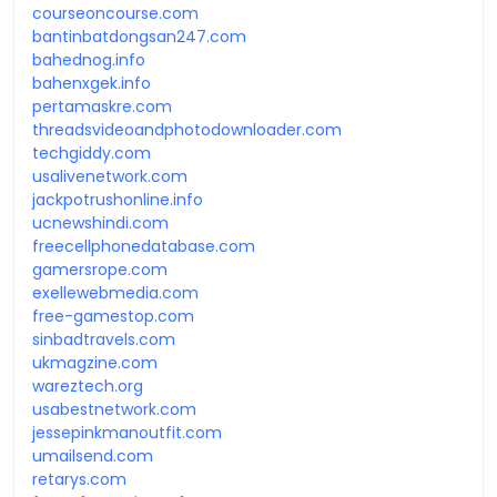
courseoncourse.com
bantinbatdongsan247.com
bahednog.info
bahenxgek.info
pertamaskre.com
threadsvideoandphotodownloader.com
techgiddy.com
usalivenetwork.com
jackpotrushonline.info
ucnewshindi.com
freecellphonedatabase.com
gamersrope.com
exellewebmedia.com
free-gamestop.com
sinbadtravels.com
ukmagzine.com
wareztech.org
usabestnetwork.com
jessepinkmanoutfit.com
umailsend.com
retarys.com