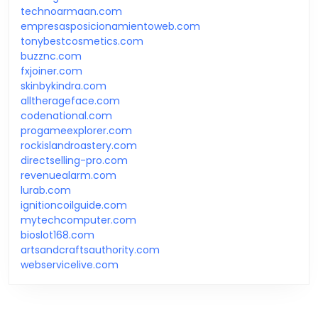
technoarmaan.com
empresasposicionamientoweb.com
tonybestcosmetics.com
buzznc.com
fxjoiner.com
skinbykindra.com
alltherageface.com
codenational.com
progameexplorer.com
rockislandroastery.com
directselling-pro.com
revenuealarm.com
lurab.com
ignitioncoilguide.com
mytechcomputer.com
bioslot168.com
artsandcraftsauthority.com
webservicelive.com