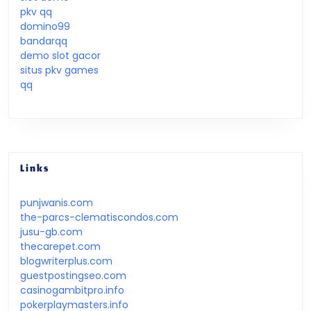
pkv qq
domino99
bandarqq
demo slot gacor
situs pkv games
qq
Links
punjwanis.com
the-parcs-clematiscondos.com
jusu-gb.com
thecarepet.com
blogwriterplus.com
guestpostingseo.com
casinogambitpro.info
pokerplaymasters.info