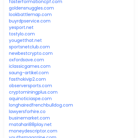
fasterformationcpf.com
goldensnuggles.com
lookbattlemap.com
buyrdpservice.com
yesport.net
tostylo.com
yougetthat.net
sportsnetclub.com
newbestcrypto.com
oxfordsave.com
iclassicgames.com
saung-artikel.com
fasthokivip2.com
observersports.com
cryptominingplus.com
aquinoticiaspe.com
longhairedfrenchbulldog.com
lawyersforhire.co
businemarket.com
matahari88play.net
moneydescriptor.com
youthsmagazine.com