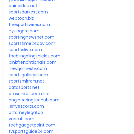
painaidee.net
sportsdarkest.com
webtoon.biz
thesportswires.com
hyungpro.com
sportingnewsnet.com
sportstime24day.com
sporteslive.com
theblingblingshields.com
pinkfrenchtipnails.com
newgamestv.com
sportsgallerys.com
sportsmirrors.net
datasports.net
atasehirescortu.net
engineeringtechub.com
jerryescorts.com
attorneylegal.co
voomb.com
techgadgetpoint.com
tvsportsguide24.com