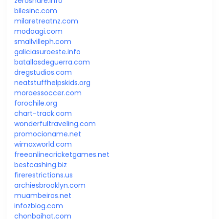
zeroshare.info
bilesinc.com
milaretreatnz.com
modaagi.com
smallvilleph.com
galiciasuroeste.info
batallasdeguerra.com
dregstudios.com
neatstuffhelpskids.org
moraessoccer.com
forochile.org
chart-track.com
wonderfultraveling.com
promocioname.net
wimaxworld.com
freeonlinecricketgames.net
bestcashing.biz
firerestrictions.us
archiesbrooklyn.com
muambeiros.net
infozblog.com
chonbaihat.com