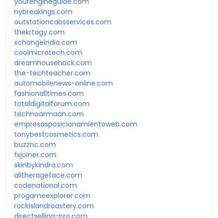
yourengineguide.com
nybreakings.com
outstationcabsservices.com
thekrtagy.com
xchangeindia.com
coolmicrotech.com
dreamhousehack.com
the-techteacher.com
automobilenews-online.com
fashionalltimes.com
totaldigitalforum.com
technoarmaan.com
empresasposicionamientoweb.com
tonybestcosmetics.com
buzznc.com
fxjoiner.com
skinbykindra.com
alltherageface.com
codenational.com
progameexplorer.com
rockislandroastery.com
directselling-pro.com