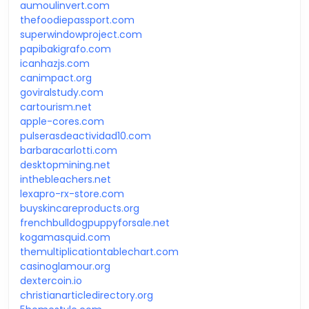
aumoulinvert.com
thefoodiepassport.com
superwindowproject.com
papibakigrafo.com
icanhazjs.com
canimpact.org
goviralstudy.com
cartourism.net
apple-cores.com
pulserasdeactividad10.com
barbaracarlotti.com
desktopmining.net
inthebleachers.net
lexapro-rx-store.com
buyskincareproducts.org
frenchbulldogpuppyforsale.net
kogamasquid.com
themultiplicationtablechart.com
casinoglamour.org
dextercoin.io
christianarticledirectory.org