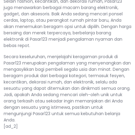
Selain fashion, kecantikan, dan dekorasi rumah, Pasar123
juga menawarkan berbagai macam barang elektronik,
gadget, dan aksesoris. Baik Anda sedang mencari ponsel
cerdas, laptop, atau perangkat rumah pintar baru, Anda
akan menemukan beragam opsi untuk dipilih. Dengan harga
bersaing dan merek terpercaya, berbelanja barang
elektronik di Pasar123 menjadi pengalaman nyaman dan
bebas repot.
Secara keseluruhan, menjelajahi keragaman produk di
Pasar123 merupakan pengalaman yang menyenangkan dan
mengasyikkan bagi pembeli segala usia dan minat. Dengan
beragam produk dari berbagai kategori, termasuk fesyen,
kecantikan, dekorasi rumah, dan elektronik, selalu ada
sesuatu yang dapat ditemukan dan dinikmati semua orang.
Jadi, apakah Anda sedang mencari oleh-oleh unik untuk
orang terkasih atau sekadar ingin memanjakan diri Anda
dengan sesuatu yang istimewa, pastikan untuk
mengunjungi Pasar123 untuk semua kebutuhan belanja
Anda.
[ad_2]