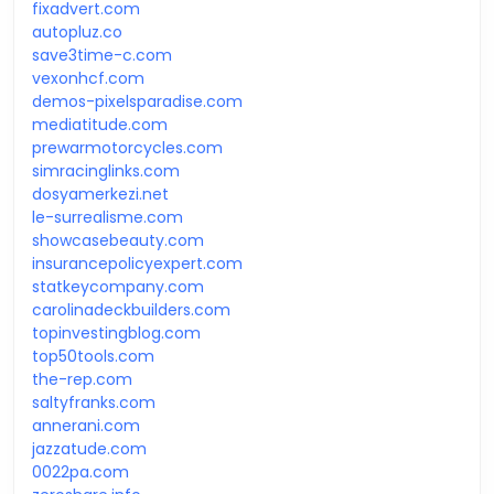
fixadvert.com
autopluz.co
save3time-c.com
vexonhcf.com
demos-pixelsparadise.com
mediatitude.com
prewarmotorcycles.com
simracinglinks.com
dosyamerkezi.net
le-surrealisme.com
showcasebeauty.com
insurancepolicyexpert.com
statkeycompany.com
carolinadeckbuilders.com
topinvestingblog.com
top50tools.com
the-rep.com
saltyfranks.com
annerani.com
jazzatude.com
0022pa.com