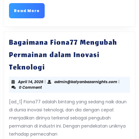
Tinjauan
Read
Read More
More
Komprehensi
Bagaimana Fiona77 Mengubah
Permainan dalam Inovasi
Bagaimana
Teknologi
Fiona77
April
admin@kal
April 14, 2026
|
admin@kalyanbazarnights.com
|
14,
0 Comment
Mengubah
2026
[ad_1] Fiona77 adalah bintang yang sedang naik daun
Permainan
di dunia inovasi teknologi, dan dia dengan cepat
dalam
menjadikan dirinya terkenal sebagai pengubah
permainan di industri ini. Dengan pendekatan uniknya
Inovasi
terhadap pemecahan