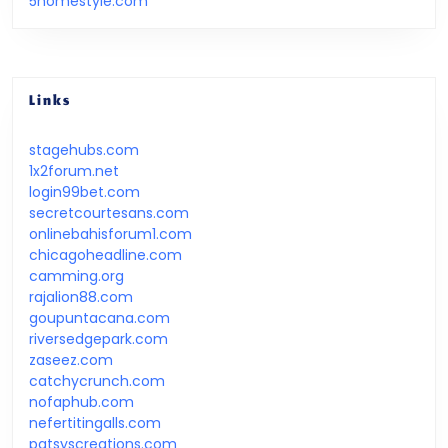
5homestyle.com
Links
stagehubs.com
1x2forum.net
login99bet.com
secretcourtesans.com
onlinebahisforum1.com
chicagoheadline.com
camming.org
rajalion88.com
goupuntacana.com
riversedgepark.com
zaseez.com
catchycrunch.com
nofaphub.com
nefertitingalls.com
patsyscreations.com