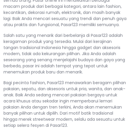
semua orang. Pasar online ini menawarkan berbagai
macam produk dari berbagai kategori, antara lain fashion,
kecantikan, dekorasi rumah, elektronik, dan masih banyak
lagi. Baik Anda mencari sesuatu yang trendi dan penuh gaya
atau praktis dan fungsional, Pasar123 memiliki semuanya.
Salah satu yang menarik dari berbelanja di Pasar123 adalah
keragaman produk yang tersedia. Mulai dari kerajinan
tangan tradisional Indonesia hingga gadget dan aksesoris
modern, tidak ada kekurangan pilihan. Jika Anda adalah
seseorang yang senang menjelajahi budaya dan gaya yang
berbeda, pasar ini adalah tempat yang tepat untuk
menemukan produk baru dan menarik.
Bagi pecinta fashion, Pasar123 menawarkan beragam pilihan
pakaian, sepatu, dan aksesoris untuk pria, wanita, dan anak-
anak. Baik Anda sedang mencari pakaian bergaya untuk
acara khusus atau sekadar ingin memperbarui lemari
pakaian Anda dengan tren terkini, Anda akan menemukan
banyak pilihan untuk dipilih. Dari motif batik tradisional
hingga merek streetwear modern, selalu ada sesuatu untuk
setiap selera fesyen di Pasar123.