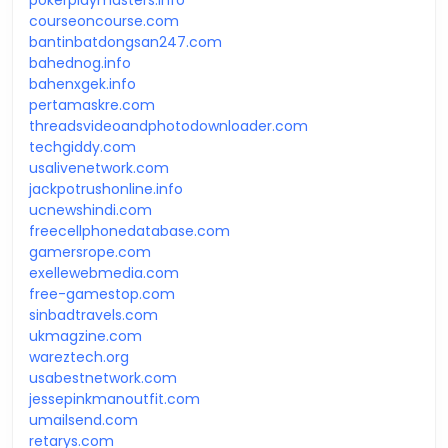
courseoncourse.com
bantinbatdongsan247.com
bahednog.info
bahenxgek.info
pertamaskre.com
threadsvideoandphotodownloader.com
techgiddy.com
usalivenetwork.com
jackpotrushonline.info
ucnewshindi.com
freecellphonedatabase.com
gamersrope.com
exellewebmedia.com
free-gamestop.com
sinbadtravels.com
ukmagzine.com
wareztech.org
usabestnetwork.com
jessepinkmanoutfit.com
umailsend.com
retarys.com