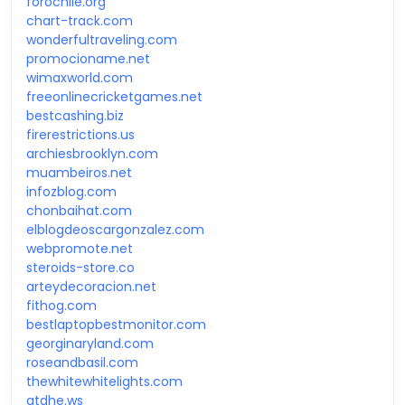
forochile.org
chart-track.com
wonderfultraveling.com
promocioname.net
wimaxworld.com
freeonlinecricketgames.net
bestcashing.biz
firerestrictions.us
archiesbrooklyn.com
muambeiros.net
infozblog.com
chonbaihat.com
elblogdeoscargonzalez.com
webpromote.net
steroids-store.co
arteydecoracion.net
fithog.com
bestlaptopbestmonitor.com
georginaryland.com
roseandbasil.com
thewhitewhitelights.com
atdhe.ws