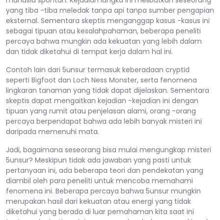
manusia spontan. Kejadian langka ini melibatkan seseorang
yang tiba -tiba meledak tanpa api tanpa sumber pengapian
eksternal. Sementara skeptis menganggap kasus -kasus ini
sebagai tipuan atau kesalahpahaman, beberapa peneliti
percaya bahwa mungkin ada kekuatan yang lebih dalam
dan tidak diketahui di tempat kerja dalam hal ini.
Contoh lain dari 5unsur termasuk keberadaan cryptid
seperti Bigfoot dan Loch Ness Monster, serta fenomena
lingkaran tanaman yang tidak dapat dijelaskan. Sementara
skeptis dapat mengaitkan kejadian -kejadian ini dengan
tipuan yang rumit atau penjelasan alami, orang -orang
percaya berpendapat bahwa ada lebih banyak misteri ini
daripada memenuhi mata.
Jadi, bagaimana seseorang bisa mulai mengungkap misteri
5unsur? Meskipun tidak ada jawaban yang pasti untuk
pertanyaan ini, ada beberapa teori dan pendekatan yang
diambil oleh para peneliti untuk mencoba memahami
fenomena ini. Beberapa percaya bahwa 5unsur mungkin
merupakan hasil dari kekuatan atau energi yang tidak
diketahui yang berada di luar pemahaman kita saat ini