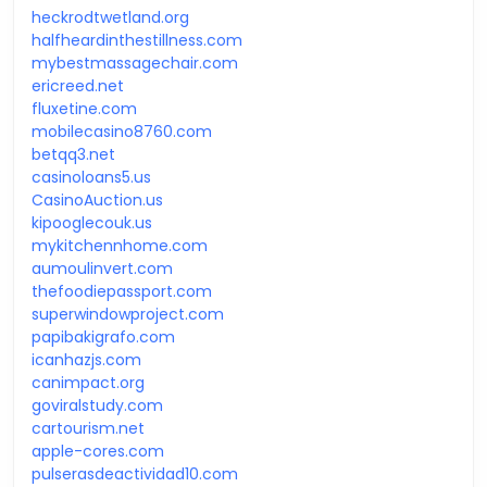
heckrodtwetland.org
halfheardinthestillness.com
mybestmassagechair.com
ericreed.net
fluxetine.com
mobilecasino8760.com
betqq3.net
casinoloans5.us
CasinoAuction.us
kipooglecouk.us
mykitchennhome.com
aumoulinvert.com
thefoodiepassport.com
superwindowproject.com
papibakigrafo.com
icanhazjs.com
canimpact.org
goviralstudy.com
cartourism.net
apple-cores.com
pulserasdeactividad10.com