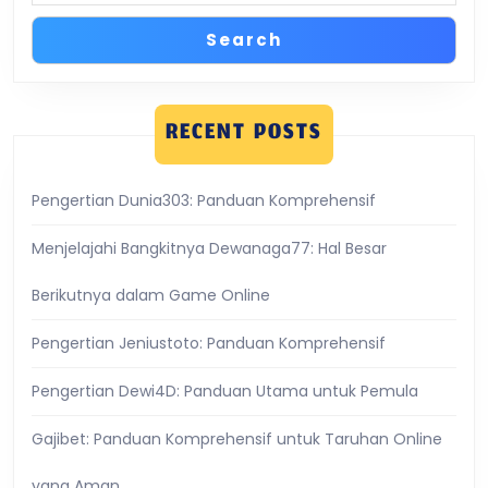
Search
RECENT POSTS
Pengertian Dunia303: Panduan Komprehensif
Menjelajahi Bangkitnya Dewanaga77: Hal Besar
Berikutnya dalam Game Online
Pengertian Jeniustoto: Panduan Komprehensif
Pengertian Dewi4D: Panduan Utama untuk Pemula
Gajibet: Panduan Komprehensif untuk Taruhan Online
yang Aman