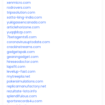
xenmicro.com
rodrovers.com
tripssolution.com
satta-king-india.com
yukigassencanada.com
articlehorizone.com
yuqqbbzp.com
7betagents6.com
coronavirusuptodate.com
crackinstreams.com
gadgetspak.com
gearsngadget.com
hireseodoctor.com
lapsfit.com
levelup-fast.com
mytreepla.net
pokersimulations.com
replicamanufactory.net
rezultate-loto.info
splendifulous.com
sportsrecords4u.com