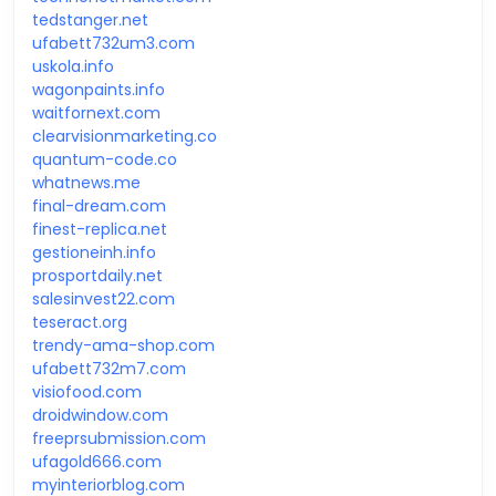
tedstanger.net
ufabett732um3.com
uskola.info
wagonpaints.info
waitfornext.com
clearvisionmarketing.co
quantum-code.co
whatnews.me
final-dream.com
finest-replica.net
gestioneinh.info
prosportdaily.net
salesinvest22.com
teseract.org
trendy-ama-shop.com
ufabett732m7.com
visiofood.com
droidwindow.com
freeprsubmission.com
ufagold666.com
myinteriorblog.com