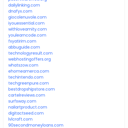
dailylinking.com
dnafyx.com
giocolenuvole.com
iyouessential.com
withloveamity.com
youlearncode.com
fxyatirim.com
abbuguide.com
technologyresult.com
webhostingoffers.org
whatszow.com
ehomeamerca.com
techintendo.com
techgreenpure.com
bestdropshipstore.com
cartelreviews.com
surfsway.com
nailartproduct.com
digitactseed.com
lvlcraft.com
90secondmoneyloans.com