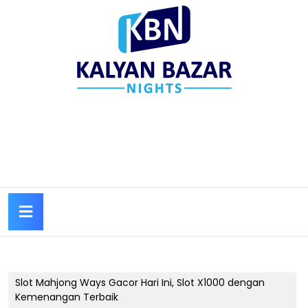
Skip
to
content
Skip
to
content
Open
Button
Slot Mahjong Ways Gacor Hari Ini, Slot X1000 dengan
Kemenangan Terbaik