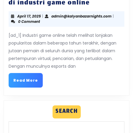
Bangkitnya
di industri game online
JVS88:
April
admin@kal
April 17, 2025
|
admin@kalyanbazarnights.com
|
17,
0 Comment
Pemain
2025
[ad_1] Industri game online telah melihat lonjakan
baru
popularitas dalam beberapa tahun terakhir, dengan
di
jutaan pemain di seluruh dunia yang terlibat dalam
pertempuran virtual, pencarian, dan petualangan.
industri
Dengan munculnya esports dan
game
Read
Read More
online
More
SEARCH