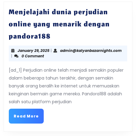
Menjelajahi dunia perjudian
online yang menarik dengan
Menjelajahi
pandora188
dunia
January
admin@
January 29, 2025
|
admin@kalyanbazarnights.com
29,
|
0 Comment
perjudian
2025
[ad_1] Perjudian online telah menjadi semakin populer
online
dalam beberapa tahun terakhir, dengan semakin
yang
banyak orang beralih ke internet untuk memuaskan
keinginan bermain game mereka. Pandora188 adalah
menarik
salah satu platform perjudian
dengan
Read
Read More
pandora188
More