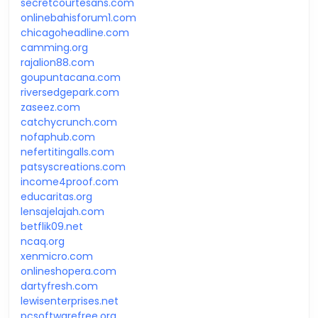
secretcourtesans.com
onlinebahisforum1.com
chicagoheadline.com
camming.org
rajalion88.com
goupuntacana.com
riversedgepark.com
zaseez.com
catchycrunch.com
nofaphub.com
nefertitingalls.com
patsyscreations.com
income4proof.com
educaritas.org
lensajelajah.com
betflik09.net
ncaq.org
xenmicro.com
onlineshopera.com
dartyfresh.com
lewisenterprises.net
pcsoftwarefree.org