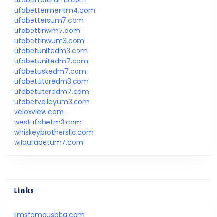
ufabettermentm4.com
ufabettersum7.com
ufabettinwm7.com
ufabettinwum3.com
ufabetunitedm3.com
ufabetunitedm7.com
ufabetuskedm7.com
ufabetutoredm3.com
ufabetutoredm7.com
ufabetvalleyum3.com
veloxview.com
westufabetm3.com
whiskeybrothersllc.com
wildufabetum7.com
Links
jimsfamousbbq.com