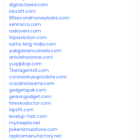
digitactseed.com
lvlcraft.com
90secondmoneyloans.com
xenmicro.com
rodrovers.com
tripssolution.com
satta-king-india.com
yukigassencanada.com
articlehorizone.com
yuqqbbzp.com
7betagents6.com
coronavirusuptodate.com
crackinstreams.com
gadgetspak.com
gearsngadget.com
hireseodoctor.com
lapsfit.com
levelup-fast.com
mytreepla.net
pokersimulations.com
replicamanufactory.net