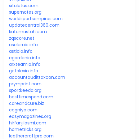
sitalotus.com
supernotes.org
worldsportsempires.com
updatecentral360.com
katamastah.com
zqscore.net
aseleraio.info
asticio.info
egardenio.info
arxteamio.info
getalexio.info
accountaudittaxcon.com
prymprint.com
sportkeeda.org
besttimespend.com
careandcure.biz
cogniyo.com
easymagazines.org
hirfanjilasmi.com
hometricks.org
leathercraftpro.com