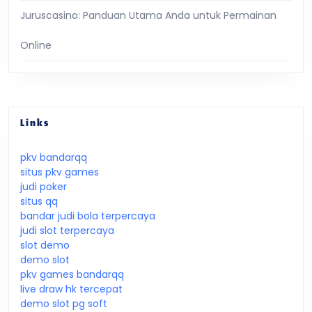
Juruscasino: Panduan Utama Anda untuk Permainan
Online
Links
pkv bandarqq
situs pkv games
judi poker
situs qq
bandar judi bola terpercaya
judi slot terpercaya
slot demo
demo slot
pkv games bandarqq
live draw hk tercepat
demo slot pg soft