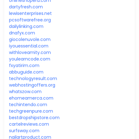
onlineshopera.com
dartyfresh.com
lewisenterprises.net
pcsoftwarefree.org
dailylinking.com
dnafyx.com
giocolenuvole.com
iyouessential.com
withloveamity.com
youlearncode.com
fxyatirim.com
abbuguide.com
technologyresult.com
webhostingoffers.org
whatszow.com
ehomeamerca.com
techintendo.com
techgreenpure.com
bestdropshipstore.com
cartelreviews.com
surfsway.com
nailartproduct.com