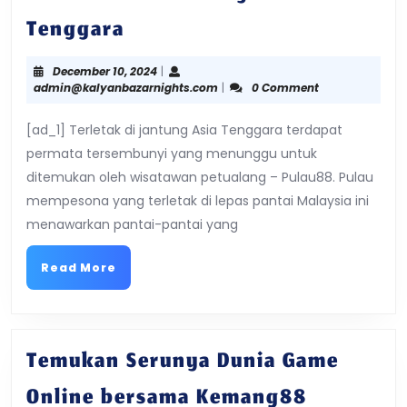
Menjelajahi
Tenggara
Keindahan
December
December 10, 2024
|
10,
admin@kalyanbazarnights.com
admin@kalyanbazarnights.com
|
0 Comment
Pulau88:
2024
[ad_1] Terletak di jantung Asia Tenggara terdapat
Permata
permata tersembunyi yang menunggu untuk
Tersembunyi
ditemukan oleh wisatawan petualang – Pulau88. Pulau
mempesona yang terletak di lepas pantai Malaysia ini
di
menawarkan pantai-pantai yang
Asia
Read
Read More
Tenggara
More
Temukan Serunya Dunia Game
Temukan
Online bersama Kemang88