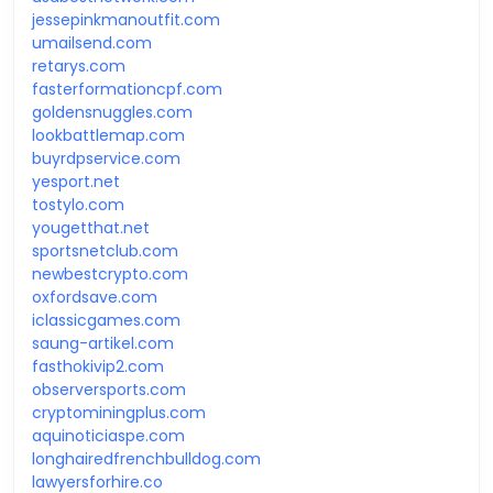
jessepinkmanoutfit.com
umailsend.com
retarys.com
fasterformationcpf.com
goldensnuggles.com
lookbattlemap.com
buyrdpservice.com
yesport.net
tostylo.com
yougetthat.net
sportsnetclub.com
newbestcrypto.com
oxfordsave.com
iclassicgames.com
saung-artikel.com
fasthokivip2.com
observersports.com
cryptominingplus.com
aquinoticiaspe.com
longhairedfrenchbulldog.com
lawyersforhire.co