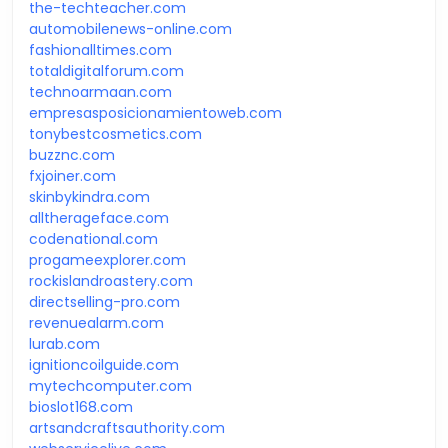
the-techteacher.com
automobilenews-online.com
fashionalltimes.com
totaldigitalforum.com
technoarmaan.com
empresasposicionamientoweb.com
tonybestcosmetics.com
buzznc.com
fxjoiner.com
skinbykindra.com
alltherageface.com
codenational.com
progameexplorer.com
rockislandroastery.com
directselling-pro.com
revenuealarm.com
lurab.com
ignitioncoilguide.com
mytechcomputer.com
bioslot168.com
artsandcraftsauthority.com