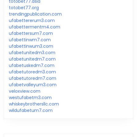
totobet77.asia
totobet77.org
trendingpublication.com
ufabettererum3.com
ufabettermentm4.com
ufabettersum7.com
ufabettinwm7.com
ufabettinwum3.com
ufabetunitedm3.com
ufabetunitedm7.com
ufabetuskedm7.com
ufabetutoredm3.com
ufabetutoredm7.com
ufabetvalleyum3.com
veloxview.com
westufabetm3.com
whiskeybrothersllc.com
wildufabetum7.com