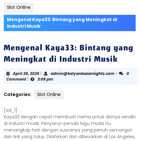
Slot Online
Mengenal Kaya33: Bintang yang Meningkat di
Industri Musik
Mengenal Kaya33: Bintang yang
Meningkat di Industri Musik
April
admin@kalya
April 26, 2025
|
admin@kalyanbazarnights.com
|
0
26,
Comment
|
3:08 pm
2025
Categories:
Slot Online
[ad_1]
Kaya33 dengan cepat membuat nama untuk dirinya sendiri
di industri musik. Penyanyi-penulis lagu muda itu
menangkap hati dengan suaranya yang penuh semangat
dan lirik yang tulus. Dilahirkan dan dibesarkan di Los Angeles,