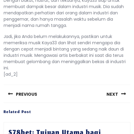
Dengan bakat, hasrat, dan tekadnya, Kaya33 siap untuk
membuat dampak besar dalam industri musik. Dia sudah
mendapatkan perhatian dari orang dalam industri dan
penggemar, dan hanya masalah waktu sebelum dia
menjadi nama rumah tangga.
Jadi, jika Anda belum melakukannya, pastikan untuk
memeriksa musik Kaya33 dan lihat sendiri mengapa dia
dengan cepat menjadi bintang yang sedang naik daun di
industri musik. Mengawasi artis berbakat ini saat dia terus
membuat gelombang dan meninggalkan bekas di industri
ini.
[ad_2]
Post
navigation
PREVIOUS
NEXT
Previous
Next
Related Post
post:
post:
S78bet: Tujuan Utama bagi