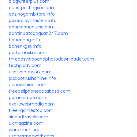
blogwriterplus.com
guestpostingseo.com
casinogambitpro.info
pokerplaymasters.info
courseoncourse.com
bantinbatdongsan247.com
bahednog.info
bahenxgek.info
pertamaskre.com
threadsvideoandphotodownloader.com
techgiddy.com
usalivenetwork.com
jackpotrushonline.info
ucnewshindi.com
freecellphonedatabase.com
gamersrope.com
exellewebmedia.com
free-gamestop.com
sinbadtravels.com
ukmagzine.com
wareztech.org
usabestnetwork.com