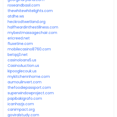
roseandbasil.com
thewhitewhitelights.com
atdhe.ws
heckrodtwetland.org
halfheardinthestillness.com
mybestmassagechair.com
ericreed.net
fluxetine.com
mobilecasino8760.com
betqq3.net
casinoloans5.us
CasinoAuction.us
kipooglecouk.us
mykitchennhome.com
aumoulinvert.com
thefoodiepassport.com
superwindowproject.com
papibakigrafo.com
icanhazjs.com
canimpact.org
goviralstudy.com