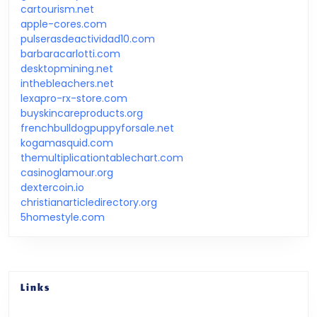
cartourism.net
apple-cores.com
pulserasdeactividad10.com
barbaracarlotti.com
desktopmining.net
inthebleachers.net
lexapro-rx-store.com
buyskincareproducts.org
frenchbulldogpuppyforsale.net
kogamasquid.com
themultiplicationtablechart.com
casinoglamour.org
dextercoin.io
christianarticledirectory.org
5homestyle.com
Links