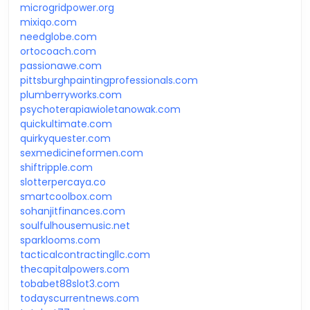
microgridpower.org
mixiqo.com
needglobe.com
ortocoach.com
passionawe.com
pittsburghpaintingprofessionals.com
plumberryworks.com
psychoterapiawioletanowak.com
quickultimate.com
quirkyquester.com
sexmedicineformen.com
shiftripple.com
slotterpercaya.co
smartcoolbox.com
sohanjitfinances.com
soulfulhousemusic.net
sparklooms.com
tacticalcontractingllc.com
thecapitalpowers.com
tobabet88slot3.com
todayscurrentnews.com