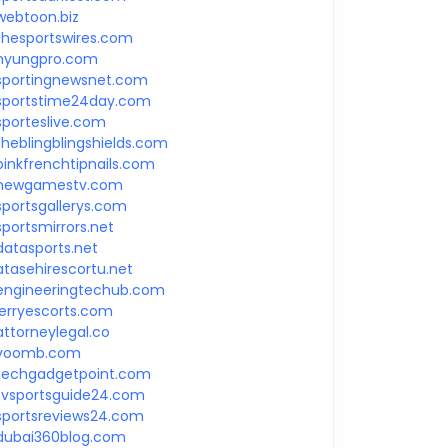
webtoon.biz
thesportswires.com
hyungpro.com
sportingnewsnet.com
sportstime24day.com
sporteslive.com
theblingblingshields.com
pinkfrenchtipnails.com
newgamestv.com
sportsgallerys.com
sportsmirrors.net
datasports.net
atasehirescortu.net
engineeringtechub.com
jerryescorts.com
attorneylegal.co
voomb.com
techgadgetpoint.com
tvsportsguide24.com
sportsreviews24.com
dubai360blog.com