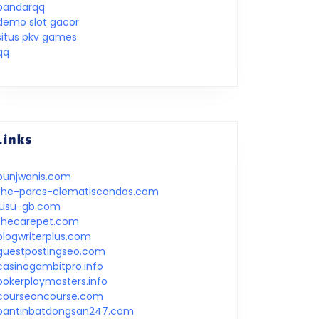
bandarqq
demo slot gacor
situs pkv games
qq
Links
punjwanis.com
the-parcs-clematiscondos.com
jusu-gb.com
thecarepet.com
blogwriterplus.com
guestpostingseo.com
casinogambitpro.info
pokerplaymasters.info
courseoncourse.com
bantinbatdongsan247.com