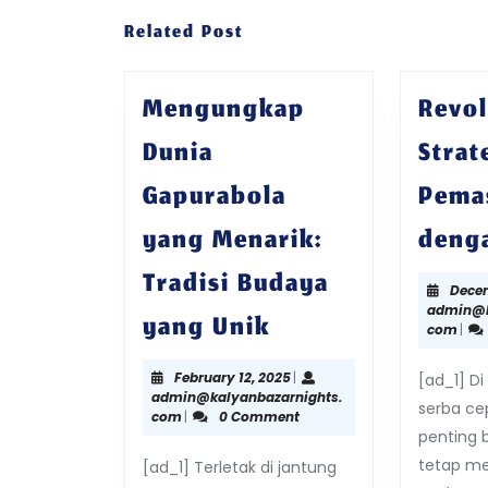
Previous
Related Post
post:
Mengungkap
Revol
Dunia
Strat
Gapurabola
Pema
yang Menarik:
deng
Tradisi Budaya
Decem
admin@k
Mengungkap
yang Unik
adm
com
|
Dunia
February
February 12, 2025
|
[ad_1] Di
12,
admin@kalyanbazarnights.
Gapurabola
serba cep
admin@kalyanbazarnights.com
2025
com
|
0 Comment
penting b
yang
tetap me
[ad_1] Terletak di jantung