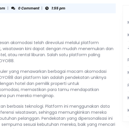
admin@kalyanbazarnights.com
com
|
0 Comment
|
1:55 pm
san akomodasi telah direvolusi melalui platform
ik, wisatawan kini dapat dengan mudah menemukan dan
, atau rental liburan. Salah satu platform paling
 OYO88.
puler yang menawarkan berbagai macam akomodasi
O88 dari platform lain adalah pendekatan uniknya
engan hotel dan pemilik properti untuk
 akomodasi, memastikan para tamu mendapatkan
ana pun mereka menginap.
an berbasis teknologi. Platform ini menggunakan data
preferensi wisatawan, sehingga memungkinkan mereka
uhan pelanggan. Pendekatan yang dipersonalisasi ini
empurna sesuai kebutuhan mereka, baik yang mencari