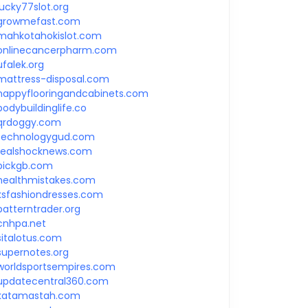
lucky77slot.org
growmefast.com
mahkotahokislot.com
onlinecancerpharm.com
ufalek.org
mattress-disposal.com
happyflooringandcabinets.com
bodybuildinglife.co
qrdoggy.com
technologygud.com
realshocknews.com
pickgb.com
healthmistakes.com
ksfashiondresses.com
patterntrader.org
cnhpa.net
sitalotus.com
supernotes.org
worldsportsempires.com
updatecentral360.com
katamastah.com