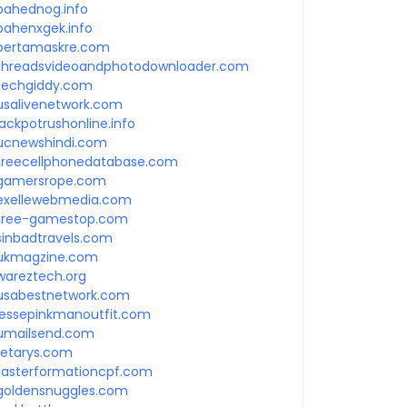
8
bahednog.info
bahenxgek.info
nisikan
pertamaskre.com
threadsvideoandphotodownloader.com
techgiddy.com
usalivenetwork.com
jackpotrushonline.info
ucnewshindi.com
freecellphonedatabase.com
gamersrope.com
exellewebmedia.com
free-gamestop.com
sinbadtravels.com
ukmagzine.com
wareztech.org
usabestnetwork.com
jessepinkmanoutfit.com
umailsend.com
retarys.com
fasterformationcpf.com
goldensnuggles.com