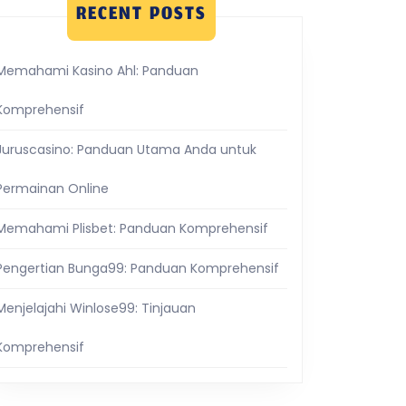
RECENT POSTS
Memahami Kasino Ahl: Panduan
Komprehensif
Juruscasino: Panduan Utama Anda untuk
Permainan Online
Memahami Plisbet: Panduan Komprehensif
Pengertian Bunga99: Panduan Komprehensif
Menjelajahi Winlose99: Tinjauan
Komprehensif