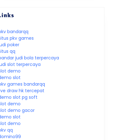
Links
pkv bandarqq
situs pkv games
judi poker
situs qq
bandar judi bola terpercaya
judi slot terpercaya
slot demo
demo slot
pkv games bandarqq
live draw hk tercepat
demo slot pg soft
slot demo
slot demo gacor
demo slot
slot demo
pkv qq
domino99