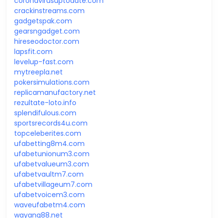
coronavirusuptodate.com
crackinstreams.com
gadgetspak.com
gearsngadget.com
hireseodoctor.com
lapsfit.com
levelup-fast.com
mytreepla.net
pokersimulations.com
replicamanufactory.net
rezultate-loto.info
splendifulous.com
sportsrecords4u.com
topceleberites.com
ufabetting8m4.com
ufabetunionum3.com
ufabetvalueum3.com
ufabetvaultm7.com
ufabetvillageum7.com
ufabetvoicem3.com
waveufabetm4.com
wayang88.net