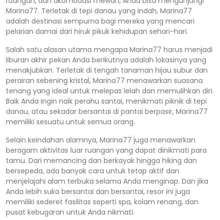
ruangan, dan akomodasi mewah, Anda bisa mengunjungi
Marina77. Terletak di tepi danau yang indah, Marina77
adalah destinasi sempurna bagi mereka yang mencari
pelarian damai dari hiruk pikuk kehidupan sehari-hari.
Salah satu alasan utama mengapa Marina77 harus menjadi
liburan akhir pekan Anda berikutnya adalah lokasinya yang
menakjubkan. Terletak di tengah tanaman hijau subur dan
perairan sebening kristal, Marina77 menawarkan suasana
tenang yang ideal untuk melepas lelah dan memulihkan diri.
Baik Anda ingin naik perahu santai, menikmati piknik di tepi
danau, atau sekadar bersantai di pantai berpasir, Marina77
memiliki sesuatu untuk semua orang.
Selain keindahan alamnya, Marina77 juga menawarkan
beragam aktivitas luar ruangan yang dapat dinikmati para
tamu. Dari memancing dan berkayak hingga hiking dan
bersepeda, ada banyak cara untuk tetap aktif dan
menjelajahi alam terbuka selama Anda menginap. Dan jika
Anda lebih suka bersantai dan bersantai, resor ini juga
memiliki sederet fasilitas seperti spa, kolam renang, dan
pusat kebugaran untuk Anda nikmati.