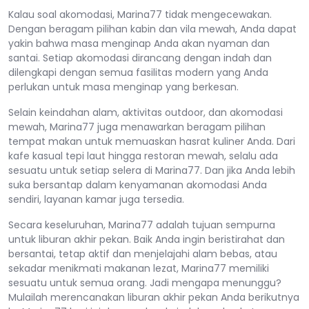
Kalau soal akomodasi, Marina77 tidak mengecewakan.
Dengan beragam pilihan kabin dan vila mewah, Anda dapat
yakin bahwa masa menginap Anda akan nyaman dan
santai. Setiap akomodasi dirancang dengan indah dan
dilengkapi dengan semua fasilitas modern yang Anda
perlukan untuk masa menginap yang berkesan.
Selain keindahan alam, aktivitas outdoor, dan akomodasi
mewah, Marina77 juga menawarkan beragam pilihan
tempat makan untuk memuaskan hasrat kuliner Anda. Dari
kafe kasual tepi laut hingga restoran mewah, selalu ada
sesuatu untuk setiap selera di Marina77. Dan jika Anda lebih
suka bersantap dalam kenyamanan akomodasi Anda
sendiri, layanan kamar juga tersedia.
Secara keseluruhan, Marina77 adalah tujuan sempurna
untuk liburan akhir pekan. Baik Anda ingin beristirahat dan
bersantai, tetap aktif dan menjelajahi alam bebas, atau
sekadar menikmati makanan lezat, Marina77 memiliki
sesuatu untuk semua orang. Jadi mengapa menunggu?
Mulailah merencanakan liburan akhir pekan Anda berikutnya