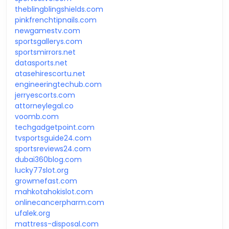
theblingblingshields.com
pinkfrenchtipnails.com
newgamestv.com
sportsgallerys.com
sportsmirrors.net
datasports.net
atasehirescortu.net
engineeringtechub.com
jerryescorts.com
attorneylegal.co
voomb.com
techgadgetpoint.com
tvsportsguide24.com
sportsreviews24.com
dubai360blog.com
lucky77slot.org
growmefast.com
mahkotahokislot.com
onlinecancerpharm.com
ufalek.org
mattress-disposal.com