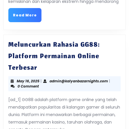
kemiskinan dan kelaparan ekstrem hingga mendorong
Global
Read
Read More
More
Meluncurkan Rahasia GG88:
Platform Permainan Online
Meluncurkan
Terbesar
Rahasia
May
admin@kal
May 16, 2025
|
admin@kalyanbazarnights.com
|
16,
0 Comment
GG88:
2025
[ad_1] GG88 adalah platform game online yang telah
Platform
mendapatkan popularitas di kalangan gamer di seluruh
Permainan
dunia. Platform ini menawarkan berbagai permainan,
termasuk permainan kasino, taruhan olahraga, dan
Online