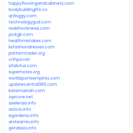
happyflooringandcabinets.com
bodybuildinglife.co
qrdoggy.com
technologygud.com
realshocknews.com
pickgb.com
healthmistakes.com
ksfashiondresses.com
patterntrader.org
cnhpa.net
sitalotus.com
supernotes.org
worldsportsempires.com
updatecentral360.com
katamastah.com
zqscore.net
aseleraio.info
asticio.info
egardenio.info
arxteamio.info
getalexio.info