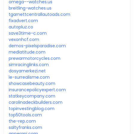
omega--watches.us
breitling-watches.us
tgarnettcentrallautoads.com
fixadvert.com
autopluz.co
save3time-c.com
vexonhcf.com
demos-pixelsparadise.com
mediatitude.com
prewarmotorcycles.com
simracinglinks.com
dosyamerkezi.net
le-surrealisme.com
showcasebeauty.com
insurancepolicyexpert.com
statkeycompany.com
carolinadeckbuilders.com
topinvestingblog.com
top50tools.com
the-rep.com
saltyfranks.com
annerani.com