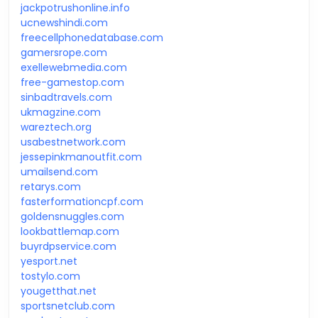
jackpotrushonline.info
ucnewshindi.com
freecellphonedatabase.com
gamersrope.com
exellewebmedia.com
free-gamestop.com
sinbadtravels.com
ukmagzine.com
wareztech.org
usabestnetwork.com
jessepinkmanoutfit.com
umailsend.com
retarys.com
fasterformationcpf.com
goldensnuggles.com
lookbattlemap.com
buyrdpservice.com
yesport.net
tostylo.com
yougetthat.net
sportsnetclub.com