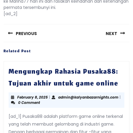
ke Marina77 hari ini dan rasakan keindahan dan ketenangan
permata tersembunyi ini.
[ad_2]
Post
navigation
PREVIOUS
NEXT
Previous
Next
Related Post
post:
post:
Mengungkap Rahasia Pusaka88:
Men
Tujuan akhir untuk game online
Raha
February
admin@
February 8, 2025
|
admin@kalyanbazarnights.com
|
8,
0 Comment
Pus
2025
[ad_1] Pusaka88 adalah platform game online terkenal
Tuj
yang telah membuat gelombang di industri game.
akhi
Dengan berbagai permainan dan fitur -fitur yang