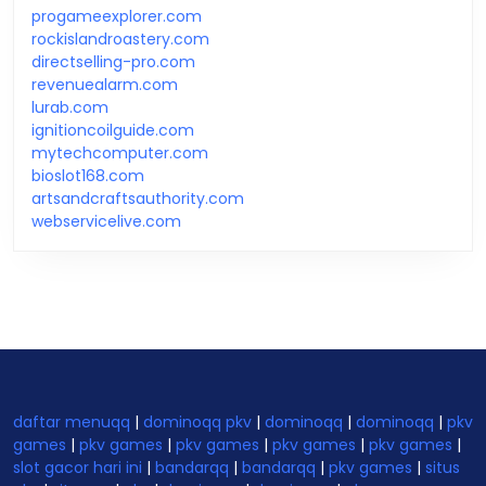
progameexplorer.com
rockislandroastery.com
directselling-pro.com
revenuealarm.com
lurab.com
ignitioncoilguide.com
mytechcomputer.com
bioslot168.com
artsandcraftsauthority.com
webservicelive.com
daftar menuqq
|
dominoqq pkv
|
dominoqq
|
dominoqq
|
pkv
games
|
pkv games
|
pkv games
|
pkv games
|
pkv games
|
slot gacor hari ini
|
bandarqq
|
bandarqq
|
pkv games
|
situs