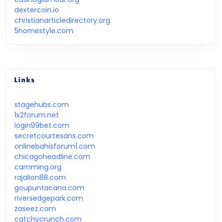
dextercoin.io
christianarticledirectory.org
5homestyle.com
Links
stagehubs.com
1x2forum.net
login99bet.com
secretcourtesans.com
onlinebahisforum1.com
chicagoheadline.com
camming.org
rajalion88.com
goupuntacana.com
riversedgepark.com
zaseez.com
catchycrunch.com