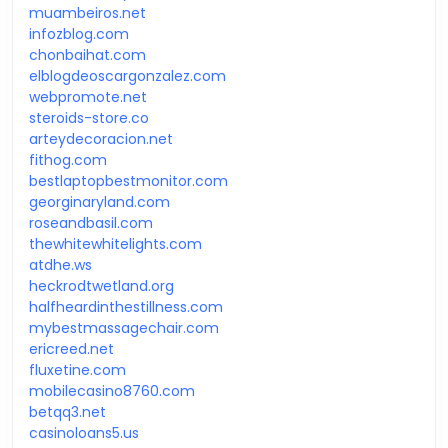
muambeiros.net
infozblog.com
chonbaihat.com
elblogdeoscargonzalez.com
webpromote.net
steroids-store.co
arteydecoracion.net
fithog.com
bestlaptopbestmonitor.com
georginaryland.com
roseandbasil.com
thewhitewhitelights.com
atdhe.ws
heckrodtwetland.org
halfheardinthestillness.com
mybestmassagechair.com
ericreed.net
fluxetine.com
mobilecasino8760.com
betqq3.net
casinoloans5.us