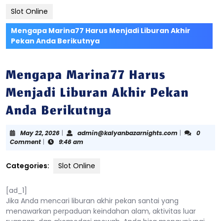
Slot Online
Mengapa Marina77 Harus Menjadi Liburan Akhir
Pekan Anda Berikutnya
Mengapa Marina77 Harus
Menjadi Liburan Akhir Pekan
Anda Berikutnya
May
admin@kalya
May 22, 2026
|
admin@kalyanbazarnights.com
|
0
22,
Comment
|
9:46 am
2026
Categories:
Slot Online
[ad_1]
Jika Anda mencari liburan akhir pekan santai yang
menawarkan perpaduan keindahan alam, aktivitas luar