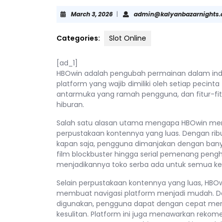
March
March 3, 2026
|
admin@kalyanbazarnights
3,
2026
Categories:
Slot Online
[ad_1]
HBOwin adalah pengubah permainan dalam indu
platform yang wajib dimiliki oleh setiap pecin
antarmuka yang ramah pengguna, dan fitur-fit
hiburan.
Salah satu alasan utama mengapa HBOwin menj
perpustakaan kontennya yang luas. Dengan rib
kapan saja, pengguna dimanjakan dengan banya
film blockbuster hingga serial pemenang peng
menjadikannya toko serba ada untuk semua ke
Selain perpustakaan kontennya yang luas, H
membuat navigasi platform menjadi mudah. D
digunakan, pengguna dapat dengan cepat men
kesulitan. Platform ini juga menawarkan rekom