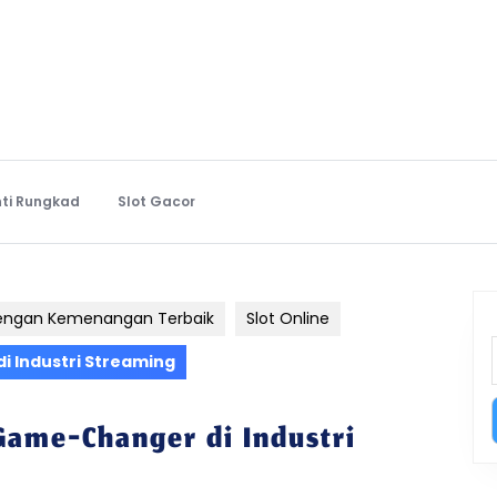
nti Rungkad
Slot Gacor
0 dengan Kemenangan Terbaik
Slot Online
 Industri Streaming
ame-Changer di Industri