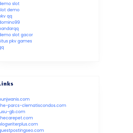
demo slot
slot demo
pkv qq
domino99
bandarqq
demo slot gacor
situs pkv games
qq
Links
punjwanis.com
the-parcs-clematiscondos.com
jusu-gb.com
thecarepet.com
blogwriterplus.com
guestpostingseo.com