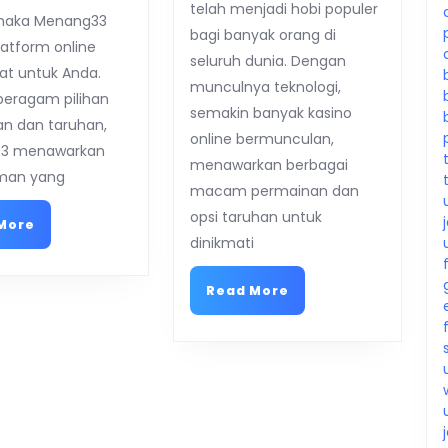
Menang33
yang
telah menjadi hobi populer
 maka Menang33
bagi banyak orang di
menarik
latform online
seluruh dunia. Dengan
at untuk Anda.
dengan
munculnya teknologi,
eragam pilihan
semakin banyak kasino
n dan taruhan,
MPO999
online bermunculan,
3 menawarkan
menawarkan berbagai
man yang
macam permainan dan
opsi taruhan untuk
Read
More
More
dinikmati
Read
Read More
More