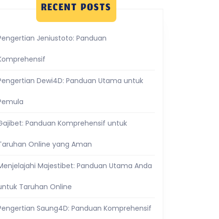
RECENT POSTS
Pengertian Jeniustoto: Panduan
Komprehensif
Pengertian Dewi4D: Panduan Utama untuk
Pemula
Gajibet: Panduan Komprehensif untuk
Taruhan Online yang Aman
Menjelajahi Majestibet: Panduan Utama Anda
untuk Taruhan Online
Pengertian Saung4D: Panduan Komprehensif