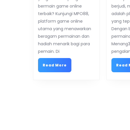
MPO88
bermain game online
berjudi,
terbaik? Kunjungi MPO88,
adalah p
platform game online
yang tep
utama yang menawarkan
Dengan b
beragam permainan dan
permaina
hadiah menarik bagi para
Menang3
pemain. Di
pengala
Read
Read More
Read 
More