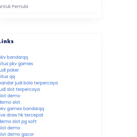
untuk Pemula
Links
pkv bandarqq
situs pkv games
judi poker
situs qq
bandar judi bola terpercaya
judi slot terpercaya
slot demo
demo slot
pkv games bandarqq
live draw hk tercepat
demo slot pg soft
slot demo
slot demo gacor