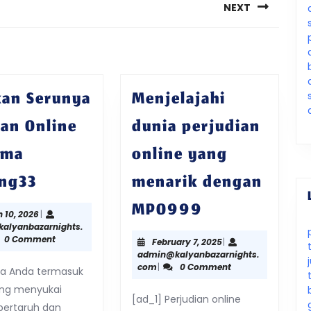
NEXT
Next
post:
kan Serunya
Menjelajahi
an Online
dunia perjudian
ama
online yang
Rasakan
ng33
menarik dengan
Serunya
Menjelajahi
MPO999
March
 10, 2026
|
10,
alyanbazarnights.
Taruhan
dunia
in@kalyanbazarnights.com
2026
0 Comment
February
February 7, 2025
|
7,
admin@kalyanbazarnights.
Online
perjudian
admin@kalyanbazarnights.com
2025
com
|
0 Comment
ika Anda termasuk
bersama
online
ang menyukai
[ad_1] Perjudian online
bertaruh dan