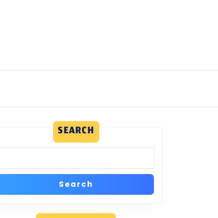
SEARCH
Search