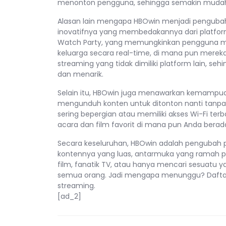
menonton pengguna, sehingga semakin mudah
Alasan lain mengapa HBOwin menjadi pengubah 
inovatifnya yang membedakannya dari platform l
Watch Party, yang memungkinkan pengguna m
keluarga secara real-time, di mana pun merek
streaming yang tidak dimiliki platform lain, s
dan menarik.
Selain itu, HBOwin juga menawarkan kemampu
mengunduh konten untuk ditonton nanti tanpa k
sering bepergian atau memiliki akses Wi-Fi t
acara dan film favorit di mana pun Anda berad
Secara keseluruhan, HBOwin adalah pengubah p
kontennya yang luas, antarmuka yang ramah pen
film, fanatik TV, atau hanya mencari sesuatu 
semua orang. Jadi mengapa menunggu? Daftar 
streaming.
[ad_2]
Post