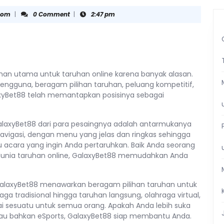
admin@kalyanbazarnights.com
com
|
0 Comment
|
2:47 pm
han utama untuk taruhan online karena banyak alasan.
gguna, beragam pilihan taruhan, peluang kompetitif,
axyBet88 telah memantapkan posisinya sebagai
laxyBet88 dari para pesaingnya adalah antarmukanya
avigasi, dengan menu yang jelas dan ringkas sehingga
ara yang ingin Anda pertaruhkan. Baik Anda seorang
unia taruhan online, GalaxyBet88 memudahkan Anda
alaxyBet88 menawarkan beragam pilihan taruhan untuk
ga tradisional hingga taruhan langsung, olahraga virtual,
 sesuatu untuk semua orang. Apakah Anda lebih suka
 atau bahkan eSports, GalaxyBet88 siap membantu Anda.