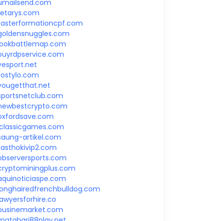
umailsend.com
retarys.com
fasterformationcpf.com
goldensnuggles.com
lookbattlemap.com
buyrdpservice.com
yesport.net
tostylo.com
yougetthat.net
sportsnetclub.com
newbestcrypto.com
oxfordsave.com
iclassicgames.com
saung-artikel.com
fasthokivip2.com
observersports.com
cryptominingplus.com
aquinoticiaspe.com
longhairedfrenchbulldog.com
lawyersforhire.co
businemarket.com
matahari88play.net