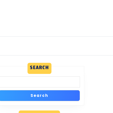
SEARCH
Search