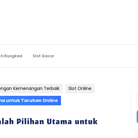
nti Rungkad
Slot Gacor
0 dengan Kemenangan Terbaik
Slot Online
ma untuk Taruhan Online
lah Pilihan Utama untuk