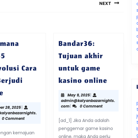
NEXT
Next
post:
imana
Bandar36:
i
65
Tujuan akhir
olusi Cara
untuk game
Bandar3
Berjudi
kasino online
Bagaimana
Tujuan
e
May
May 9, 2025
|
9,
admin@kalyanbazarnights.
Bet365
akhir
admin@kalyanbazarnights.com
2025
com
|
0 Comment
October
er 28, 2025
|
28,
alyanbazarnights.
Merevolusi
untuk
in@kalyanbazarnights.com
2025
0 Comment
[ad_1] Jika Anda adalah
Cara
game
penggemar game kasino
Dengan kemajuan
online, maka Anda perlu