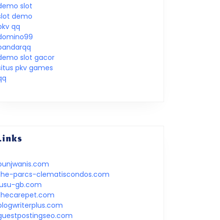
demo slot
slot demo
pkv qq
domino99
bandarqq
demo slot gacor
situs pkv games
qq
6:
Links
punjwanis.com
the-parcs-clematiscondos.com
jusu-gb.com
thecarepet.com
blogwriterplus.com
guestpostingseo.com