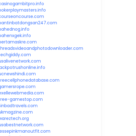
casinogambitpro.info
pokerplaymasters.info
courseoncourse.com
bantinbatdongsan247.com
bahednog.info
bahenxgek.info
pertamaskre.com
threadsvideoandphotodownloader.com
techgiddy.com
usalivenetwork.com
jackpotrushonline.info
ucnewshindi.com
freecellphonedatabase.com
gamersrope.com
exellewebmedia.com
free-gamestop.com
sinbadtravels.com
ukmagzine.com
wareztech.org
usabestnetwork.com
jessepinkmanoutfit.com