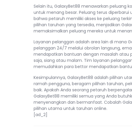
Selain itu, GalaxyBet88 menawarkan peluang k
untuk menang besar. Peluang terus diperbarui
bahwa petaruh memiliki akses ke peluang terkin
pilihan taruhan yang tersedia, menjadikan Gala
memaksimalkan peluang mereka untuk menan
Layanan pelanggan adalah area lain di mana G
pelanggan 24/7 melalui obrolan langsung, ema
mendapatkan bantuan dengan masalah atau pe
saja, siang atau malam. Tim layanan pelangg
memudahkan para bettor mendapatkan bantuan
Kesimpulannya, GalaxyBet88 adalah pilihan ut
ramah pengguna, beragam pilihan taruhan, pel
baik. Apakah Anda seorang petaruh berpengala
GalaxyBet88 memiliki semua yang Anda butu
menyenangkan dan bermanfaat. Cobalah GalaxyBe
pilihan utama untuk taruhan online.
[ad_2]
Post