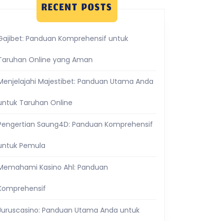
RECENT POSTS
Gajibet: Panduan Komprehensif untuk
Taruhan Online yang Aman
Menjelajahi Majestibet: Panduan Utama Anda
untuk Taruhan Online
Pengertian Saung4D: Panduan Komprehensif
untuk Pemula
Memahami Kasino Ahl: Panduan
Komprehensif
Juruscasino: Panduan Utama Anda untuk