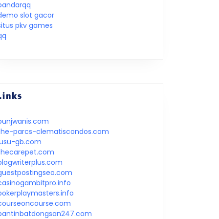
bandarqq
demo slot gacor
situs pkv games
qq
Links
punjwanis.com
the-parcs-clematiscondos.com
jusu-gb.com
thecarepet.com
blogwriterplus.com
guestpostingseo.com
casinogambitpro.info
pokerplaymasters.info
courseoncourse.com
bantinbatdongsan247.com