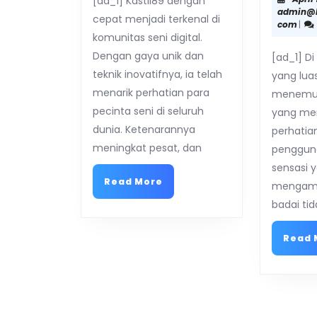
[ad_1] Kastil89 dengan
admin@k
Komunitas
cepat menjadi terkenal di
adm
com
|
komunitas seni digital.
Seni
Dengan gaya unik dan
[ad_1] Di
Digital
teknik inovatifnya, ia telah
yang luas
menarik perhatian para
menemuka
pecinta seni di seluruh
yang me
dunia. Ketenarannya
perhatia
meningkat pesat, dan
pengguna
sensasi 
Read
Read More
mengambi
More
badai tid
Read 