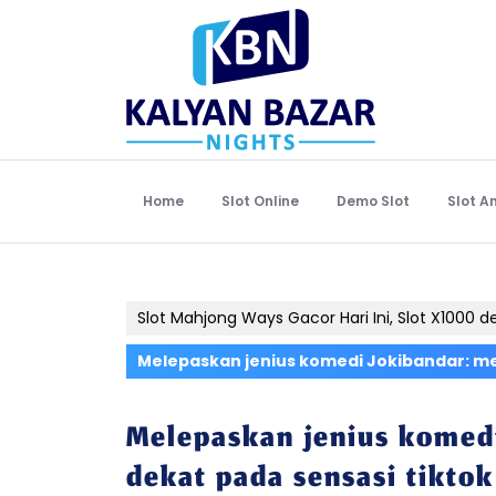
Skip
to
content
Skip
to
content
Home
Slot Online
Demo Slot
Slot A
Slot Mahjong Ways Gacor Hari Ini, Slot X100
Melepaskan jenius komedi Jokibandar: mel
Melepaskan jenius komedi
dekat pada sensasi tiktok