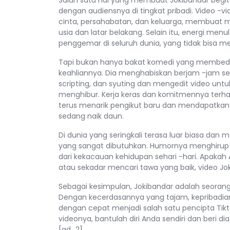
Salah satu hal yang membuat Jokibandar beg
dengan audiensnya di tingkat pribadi. Video -
cinta, persahabatan, dan keluarga, membuat 
usia dan latar belakang. Selain itu, energi men
penggemar di seluruh dunia, yang tidak bisa 
Tapi bukan hanya bakat komedi yang membedak
keahliannya. Dia menghabiskan berjam -jam set
scripting, dan syuting dan mengedit video un
menghibur. Kerja keras dan komitmennya terha
terus menarik pengikut baru dan mendapatkan 
sedang naik daun.
Di dunia yang seringkali terasa luar biasa dan
yang sangat dibutuhkan. Humornya menghirup
dari kekacauan kehidupan sehari -hari. Apa
atau sekadar mencari tawa yang baik, video J
Sebagai kesimpulan, Jokibandar adalah seoran
Dengan kecerdasannya yang tajam, kepribadian
dengan cepat menjadi salah satu pencipta Tikt
videonya, bantulah diri Anda sendiri dan beri d
[ad_2]