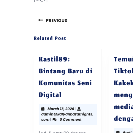
Post
navigation
PREVIOUS
Previous
Related Post
post:
Kastil89:
Temui
Bintang Baru di
Tikto
Komunitas Seni
Kakek
Kastil89:
Digital
meng
Bintang
media
March
March 13, 2026
|
13,
admin@kalyanbazarnights.
Baru
deng
admin@kalyanbazarnights.com
2026
com
|
0 Comment
di
April