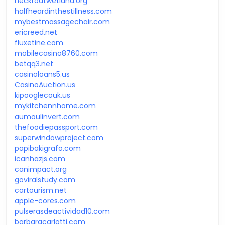
heckrodtwetland.org
halfheardinthestillness.com
mybestmassagechair.com
ericreed.net
fluxetine.com
mobilecasino8760.com
betqq3.net
casinoloans5.us
CasinoAuction.us
kipooglecouk.us
mykitchennhome.com
aumoulinvert.com
thefoodiepassport.com
superwindowproject.com
papibakigrafo.com
icanhazjs.com
canimpact.org
goviralstudy.com
cartourism.net
apple-cores.com
pulserasdeactividad10.com
barbaracarlotti.com