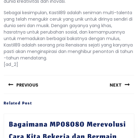
dunia kreativitas dan inovasi.
Sebagai kesimpulan, Kastil89 adalah seniman multi-talenta
yang telah mengukir ceruk yang unik untuk dirinya sendiri di
dunia seni dan musik. Dengan gayanya yang khas,
hasratnya untuk perubahan sosial, dan kemampuannya
untuk memadukan berbagai bakatnya dengan mulus,
Kastil89 adalah seorang pria Renaisans sejati yang karyanya
pasti akan menginspirasi dan menghibur penonton di tahun
-tahun mendatang.
[ad_2]
Post
navigation
PREVIOUS
NEXT
Previous
Next
Related Post
post:
post:
Bagaimana MPO8080 Merevolusi
Baga
Cara Kita Bekerja dan Bermain