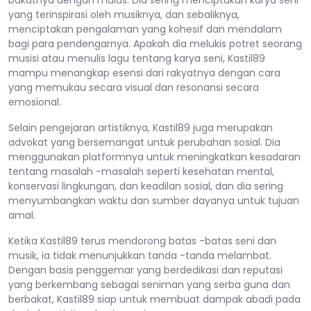
bakatnya dengan mulus. Dia sering menciptakan karya seni
yang terinspirasi oleh musiknya, dan sebaliknya,
menciptakan pengalaman yang kohesif dan mendalam
bagi para pendengarnya. Apakah dia melukis potret seorang
musisi atau menulis lagu tentang karya seni, Kastil89
mampu menangkap esensi dari rakyatnya dengan cara
yang memukau secara visual dan resonansi secara
emosional.
Selain pengejaran artistiknya, Kastil89 juga merupakan
advokat yang bersemangat untuk perubahan sosial. Dia
menggunakan platformnya untuk meningkatkan kesadaran
tentang masalah -masalah seperti kesehatan mental,
konservasi lingkungan, dan keadilan sosial, dan dia sering
menyumbangkan waktu dan sumber dayanya untuk tujuan
amal.
Ketika Kastil89 terus mendorong batas -batas seni dan
musik, ia tidak menunjukkan tanda -tanda melambat.
Dengan basis penggemar yang berdedikasi dan reputasi
yang berkembang sebagai seniman yang serba guna dan
berbakat, Kastil89 siap untuk membuat dampak abadi pada