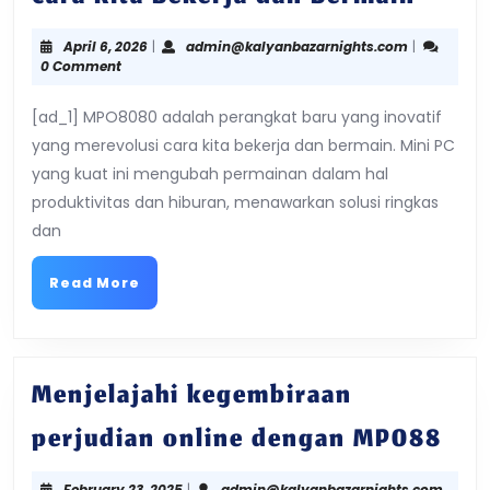
MPO8
April
admin@kaly
April 6, 2026
|
admin@kalyanbazarnights.com
|
6,
0 Comment
Merev
2026
[ad_1] MPO8080 adalah perangkat baru yang inovatif
Cara
yang merevolusi cara kita bekerja dan bermain. Mini PC
Kita
yang kuat ini mengubah permainan dalam hal
produktivitas dan hiburan, menawarkan solusi ringkas
Beker
dan
dan
Read
Read More
Berma
More
Menjelajahi kegembiraan
Men
perjudian online dengan MPO88
keg
February
admin
February 23, 2025
|
admin@kalyanbazarnights.com