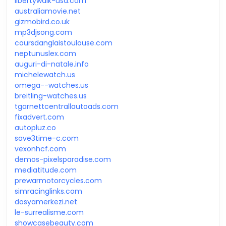
libertywalk-usa.com
australiamovie.net
gizmobird.co.uk
mp3djsong.com
coursdanglaistoulouse.com
neptunuslex.com
auguri-di-natale.info
michelewatch.us
omega--watches.us
breitling-watches.us
tgarnettcentrallautoads.com
fixadvert.com
autopluz.co
save3time-c.com
vexonhcf.com
demos-pixelsparadise.com
mediatitude.com
prewarmotorcycles.com
simracinglinks.com
dosyamerkezi.net
le-surrealisme.com
showcasebeauty.com