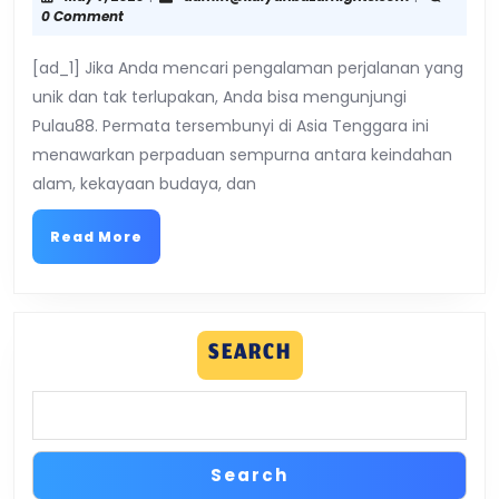
7,
0 Comment
Harus
2026
[ad_1] Jika Anda mencari pengalaman perjalanan yang
Menjadi
unik dan tak terlupakan, Anda bisa mengunjungi
Tujuan
Pulau88. Permata tersembunyi di Asia Tenggara ini
menawarkan perpaduan sempurna antara keindahan
Perjalanan
alam, kekayaan budaya, dan
Anda
Read
Read More
Berikutnya
More
SEARCH
Search