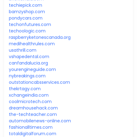
techiepick.com
bamzyshop.com
pondycars.com
techonfutures.com
techoologic.com
raspberryketonescanada.org
medihealthrules.com
usathrill.com
vshapedental.com
canfandalucia.org
yourengineguide.com
nybreakings.com
outstationcabsservices.com
thekrtagy.com
xchangeindia.com
coolmicrotech.com
dreamhousehack.com
the-techteacher.com
automobilenews-online.com
fashionalltimes.com
totaldigitalforum.com