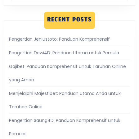
RECENT POSTS
Pengertian Jeniustoto: Panduan Komprehensif
Pengertian Dewi4D: Panduan Utama untuk Pemula
Gajibet: Panduan Komprehensif untuk Taruhan Online
yang Aman
Menjelajahi Majestibet: Panduan Utama Anda untuk
Taruhan Online
Pengertian Saung4D: Panduan Komprehensif untuk
Pemula