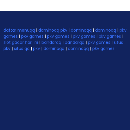
daftar menuqq
|
dominoqq pkv
|
dominoqq
|
dominoqq
|
pkv
games
|
pkv games
|
pkv games
|
pkv games
|
pkv games
|
slot gacor hari ini
|
bandarqq
|
bandarqq
|
pkv games
|
situs
pkv
|
situs qq
|
pkv
|
dominoqq
|
dominoqq
|
pkv games