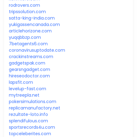
rodrovers.com
tripssolution.com
satta-king-india.com
yukigassencanada.com
articlehorizone.com
yuqqbbzp.com
7betagents6.com
coronavirusuptodate.com
crackinstreams.com
gadgetspak.com
gearsngadget.com
hireseodoctor.com
lapsfit.com
levelup-fast.com
mytreepla.net
pokersimulations.com
replicamanufactory.net
rezultate-loto.info
splendifulous.com
sportsrecords4u.com
topceleberites.com