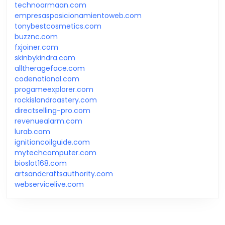
technoarmaan.com
empresasposicionamientoweb.com
tonybestcosmetics.com
buzznc.com
fxjoiner.com
skinbykindra.com
alltherageface.com
codenational.com
progameexplorer.com
rockislandroastery.com
directselling-pro.com
revenuealarm.com
lurab.com
ignitioncoilguide.com
mytechcomputer.com
bioslot168.com
artsandcraftsauthority.com
webservicelive.com