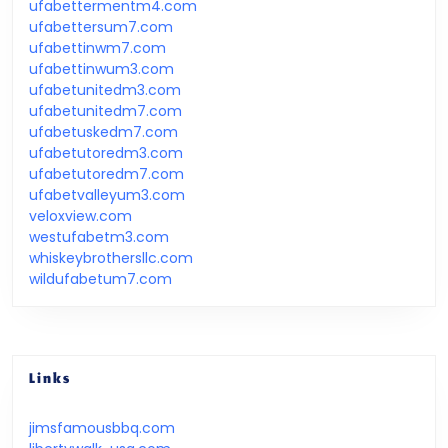
ufabettermentm4.com
ufabettersum7.com
ufabettinwm7.com
ufabettinwum3.com
ufabetunitedm3.com
ufabetunitedm7.com
ufabetuskedm7.com
ufabetutoredm3.com
ufabetutoredm7.com
ufabetvalleyum3.com
veloxview.com
westufabetm3.com
whiskeybrothersllc.com
wildufabetum7.com
Links
jimsfamousbbq.com