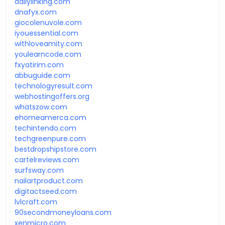
dailylinking.com
dnafyx.com
giocolenuvole.com
iyouessential.com
withloveamity.com
youlearncode.com
fxyatirim.com
abbuguide.com
technologyresult.com
webhostingoffers.org
whatszow.com
ehomeamerca.com
techintendo.com
techgreenpure.com
bestdropshipstore.com
cartelreviews.com
surfsway.com
nailartproduct.com
digitactseed.com
lvlcraft.com
90secondmoneyloans.com
xenmicro.com