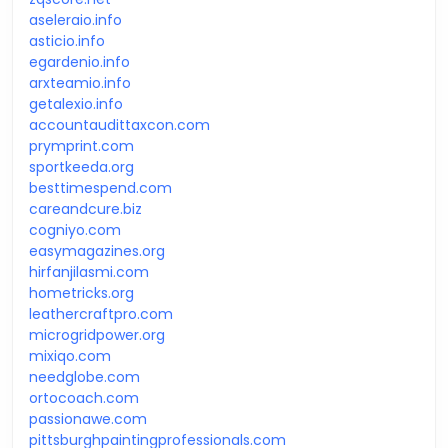
aseleraio.info
asticio.info
egardenio.info
arxteamio.info
getalexio.info
accountaudittaxcon.com
prymprint.com
sportkeeda.org
besttimespend.com
careandcure.biz
cogniyo.com
easymagazines.org
hirfanjilasmi.com
hometricks.org
leathercraftpro.com
microgridpower.org
mixiqo.com
needglobe.com
ortocoach.com
passionawe.com
pittsburghpaintingprofessionals.com