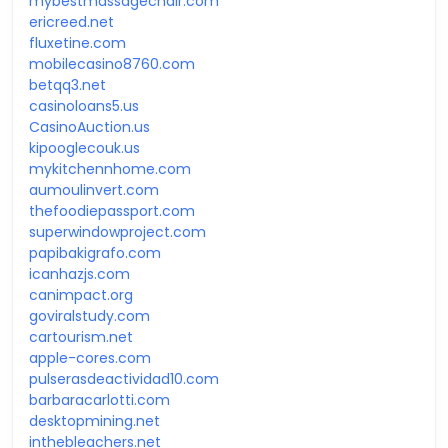
mybestmassagechair.com
ericreed.net
fluxetine.com
mobilecasino8760.com
betqq3.net
casinoloans5.us
CasinoAuction.us
kipooglecouk.us
mykitchennhome.com
aumoulinvert.com
thefoodiepassport.com
superwindowproject.com
papibakigrafo.com
icanhazjs.com
canimpact.org
goviralstudy.com
cartourism.net
apple-cores.com
pulserasdeactividad10.com
barbaracarlotti.com
desktopmining.net
inthebleachers.net