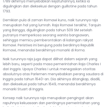
1789 akhirnya menyebabkan kejatuhannya, ketika ia
digulingkan dan dieksekusi dengan guillotine pada tahun
1793.
Demikian pula di zaman Romawi kuno, naik turunnya raja
merupakan hal yang lumrah. Raja Romawi terakhir, Tarquin
yang Bangga, digulingkan pada tahun 509 SM setelah
putranya memperkosa seorang wanita bangsawan,
sehingga memicu pemberontakan di kalangan rakyat
Romawi. Peristiwa ini berujung pada berdirinya Republik
Romawi, menandai berakhirnya monarki di Roma.
Naik turunnya raja juga dapat dilihat dalam sejarah yang
lebih baru, seperti pada masa pemerintahan Raja Charles I
dari Inggris. Upaya Charles I untuk menegaskan otoritas
absolutnya atas Parlemen menyebabkan perang saudara di
Inggris pada tahun 1640-an. Dia akhirnya ditangkap, diadili,
dan dieksekusi pada tahun 1649, menandai berakhirnya
monarki Stuart di Inggris.
Konsep naik turunnya raja merupakan pengingat akan
rapuhnya kekuasaan dan pentingnya pemerintahan yang