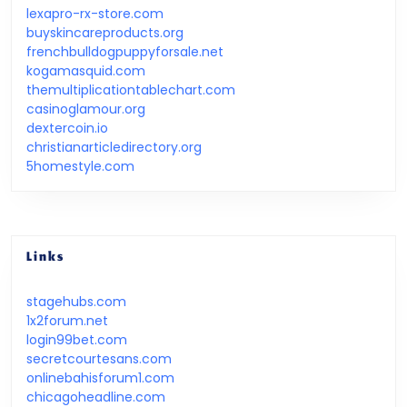
lexapro-rx-store.com
buyskincareproducts.org
frenchbulldogpuppyforsale.net
kogamasquid.com
themultiplicationtablechart.com
casinoglamour.org
dextercoin.io
christianarticledirectory.org
5homestyle.com
Links
stagehubs.com
1x2forum.net
login99bet.com
secretcourtesans.com
onlinebahisforum1.com
chicagoheadline.com