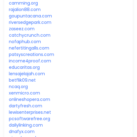
camming.org
rajalion88.com
goupuntacana.com
riversedgepark.com
zaseez.com
catchycrunch.com
nofaphub.com
nefertitingalls.com
patsyscreations.com
income4proof.com
educaritas.org
lensajelajah.com
betflik09.net
ncaq.org
xenmicro.com
onlineshopera.com
dartyfresh.com
lewisenterprises.net
pcsoftwarefree.org
dailylinking.com
dnafyx.com