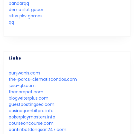
bandarqq
demo slot gacor
situs pkv games
qq
Links
punjwanis.com
the-parcs-clematiscondos.com
jusu-gb.com
thecarepet.com
blogwriterplus.com
guestpostingseo.com
casinogambitpro.info
pokerplaymasters.info
courseoncourse.com
bantinbatdongsan247.com