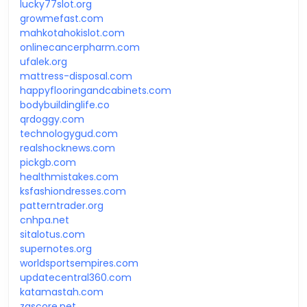
lucky77slot.org
growmefast.com
mahkotahokislot.com
onlinecancerpharm.com
ufalek.org
mattress-disposal.com
happyflooringandcabinets.com
bodybuildinglife.co
qrdoggy.com
technologygud.com
realshocknews.com
pickgb.com
healthmistakes.com
ksfashiondresses.com
patterntrader.org
cnhpa.net
sitalotus.com
supernotes.org
worldsportsempires.com
updatecentral360.com
katamastah.com
zqscore.net