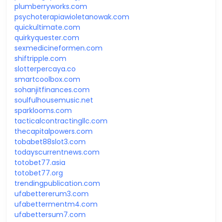
plumberryworks.com
psychoterapiawioletanowak.com
quickultimate.com
quirkyquester.com
sexmedicineformen.com
shiftripple.com
slotterpercaya.co
smartcoolbox.com
sohanjitfinances.com
soulfulhousemusic.net
sparklooms.com
tacticalcontractingllc.com
thecapitalpowers.com
tobabet88slot3.com
todayscurrentnews.com
totobet77.asia
totobet77.org
trendingpublication.com
ufabettererum3.com
ufabettermentm4.com
ufabettersum7.com