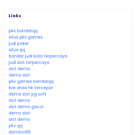
Links
pkv bandarqq
situs pkv games
judi poker
situs qq
bandar judi bola terpercaya
judi slot terpercaya
slot demo
demo slot
pkv games bandarqq
live draw hk tercepat
demo slot pg soft
slot demo
slot demo gacor
demo slot
slot demo
pkv qq
domino99