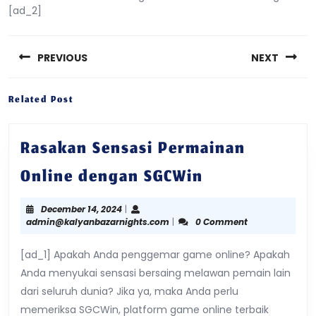
[ad_2]
Post
navigation
PREVIOUS
NEXT
Previous
Next
Related Post
post:
post:
Rasakan Sensasi Permainan
Rasakan
Online dengan SGCWin
Sensasi
December
December 14, 2024
|
14,
admin@kalyanbazarnights.com
admin@kalyanbazarnights.com
|
0 Comment
Permainan
2024
[ad_1] Apakah Anda penggemar game online? Apakah
Online
Anda menyukai sensasi bersaing melawan pemain lain
dengan
dari seluruh dunia? Jika ya, maka Anda perlu
memeriksa SGCWin, platform game online terbaik