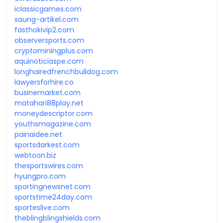
iclassicgames.com
saung-artikel.com
fasthokivip2.com
observersports.com
cryptominingplus.com
aquinoticiaspe.com
longhairedfrenchbulldog.com
lawyersforhire.co
businemarket.com
matahari88play.net
moneydescriptor.com
youthsmagazine.com
painaidee.net
sportsdarkest.com
webtoon.biz
thesportswires.com
hyungpro.com
sportingnewsnet.com
sportstime24day.com
sporteslive.com
theblingblingshields.com