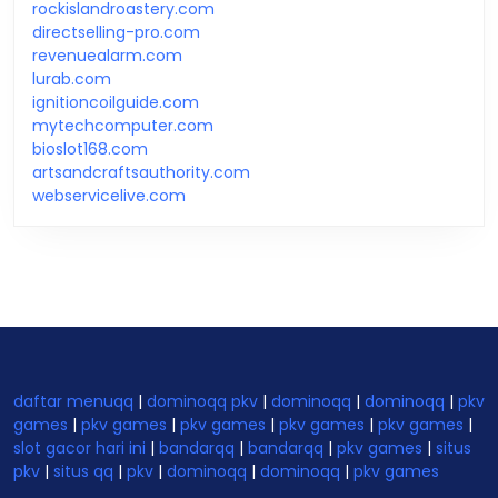
rockislandroastery.com
directselling-pro.com
revenuealarm.com
lurab.com
ignitioncoilguide.com
mytechcomputer.com
bioslot168.com
artsandcraftsauthority.com
webservicelive.com
daftar menuqq
|
dominoqq pkv
|
dominoqq
|
dominoqq
|
pkv
games
|
pkv games
|
pkv games
|
pkv games
|
pkv games
|
slot gacor hari ini
|
bandarqq
|
bandarqq
|
pkv games
|
situs
pkv
|
situs qq
|
pkv
|
dominoqq
|
dominoqq
|
pkv games