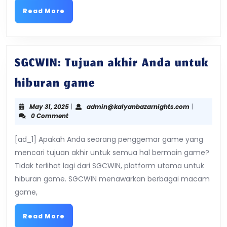
Read
Read More
Ketahui
More
SGCWIN: Tujuan akhir Anda untuk
SGCWIN:
hiburan game
Tujuan
May
admin@kal
May 31, 2025
|
admin@kalyanbazarnights.com
|
31,
0 Comment
akhir
2025
[ad_1] Apakah Anda seorang penggemar game yang
Anda
mencari tujuan akhir untuk semua hal bermain game?
untuk
Tidak terlihat lagi dari SGCWIN, platform utama untuk
hiburan game. SGCWIN menawarkan berbagai macam
hiburan
game,
game
Read
Read More
More