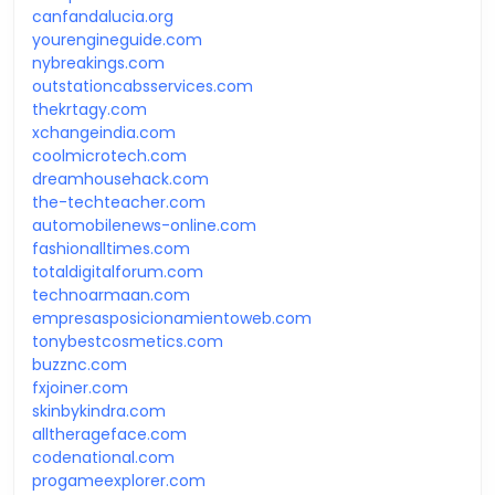
canfandalucia.org
yourengineguide.com
nybreakings.com
outstationcabsservices.com
thekrtagy.com
xchangeindia.com
coolmicrotech.com
dreamhousehack.com
the-techteacher.com
automobilenews-online.com
fashionalltimes.com
totaldigitalforum.com
technoarmaan.com
empresasposicionamientoweb.com
tonybestcosmetics.com
buzznc.com
fxjoiner.com
skinbykindra.com
alltherageface.com
codenational.com
progameexplorer.com