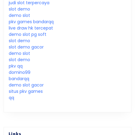
judi slot terpercaya
slot demo
demo slot
pkv games bandarqq
live draw hk tercepat
demo slot pg soft
slot demo
slot demo gacor
demo slot
slot demo
pkv qq
domino99
bandarqq
demo slot gacor
situs pkv games
qq
Links