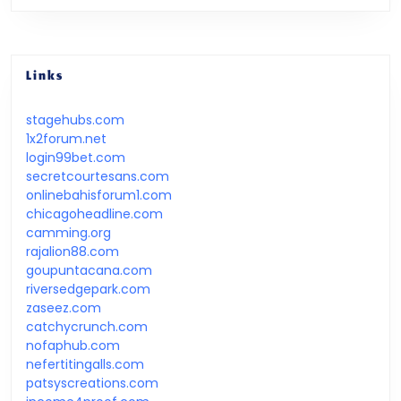
Links
stagehubs.com
1x2forum.net
login99bet.com
secretcourtesans.com
onlinebahisforum1.com
chicagoheadline.com
camming.org
rajalion88.com
goupuntacana.com
riversedgepark.com
zaseez.com
catchycrunch.com
nofaphub.com
nefertitingalls.com
patsyscreations.com