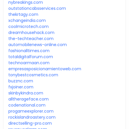
nybreakings.com
outstationcabsservices.com
thekrtagy.com
xchangeindia.com
coolmicrotech.com
dreamhousehack.com
the-techteacher.com
automobilenews-online.com
fashionalltimes.com
totaldigitalforum.com
technoarmaan.com
empresasposicionamientoweb.com
tonybestcosmetics.com
buzznc.com
fxjoiner.com
skinbykindra.com
alltherageface.com
codenational.com
progameexplorer.com
rockislandroastery.com
directselling-pro.com