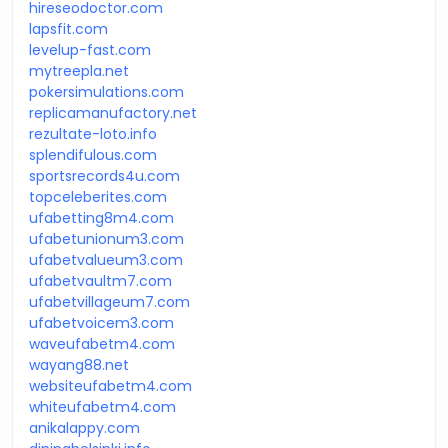
hireseodoctor.com
lapsfit.com
levelup-fast.com
mytreepla.net
pokersimulations.com
replicamanufactory.net
rezultate-loto.info
splendifulous.com
sportsrecords4u.com
topceleberites.com
ufabetting8m4.com
ufabetunionum3.com
ufabetvalueum3.com
ufabetvaultm7.com
ufabetvillageum7.com
ufabetvoicem3.com
waveufabetm4.com
wayang88.net
websiteufabetm4.com
whiteufabetm4.com
anikalappy.com