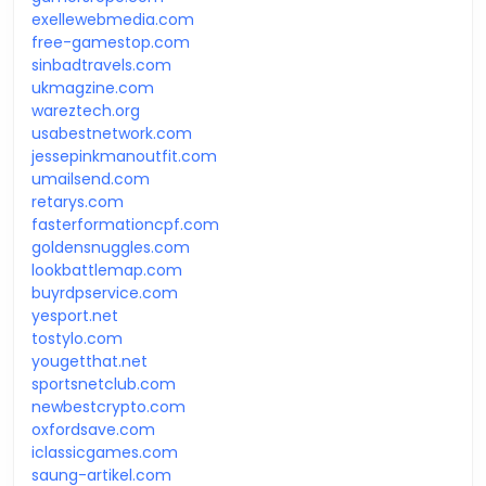
exellewebmedia.com
free-gamestop.com
sinbadtravels.com
ukmagzine.com
wareztech.org
usabestnetwork.com
jessepinkmanoutfit.com
umailsend.com
retarys.com
fasterformationcpf.com
goldensnuggles.com
lookbattlemap.com
buyrdpservice.com
yesport.net
tostylo.com
yougetthat.net
sportsnetclub.com
newbestcrypto.com
oxfordsave.com
iclassicgames.com
saung-artikel.com