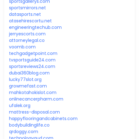
sportsgallerys.com
sportsmirrors.net
datasports.net
atasehirescortu.net
engineeringtechub.com
jerryescorts.com
attorneylegal.co
voomb.com
techgadgetpoint.com
tvsportsguide24.com
sportsreviews24.com
dubai360blog.com
lucky77slot.org
growmefast.com
mahkotahokislot.com
onlinecancerpharm.com
ufalek.org
mattress-disposal.com
happyflooringandcabinets.com
bodybuildinglife.co
qrdoggy.com
technologygud.com