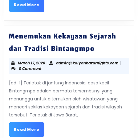
Read
Read More
More
Menemukan Kekayaan Sejarah
Menemukan
dan Tradisi Bintangmpo
Kekayaan
March
admin@ka
March 17, 2026
|
admin@kalyanbazarnights.com
|
17,
0 Comment
Sejarah
2026
[ad_1] Terletak di jantung Indonesia, desa kecil
dan
Bintangmpo adalah permata tersembunyi yang
Tradisi
menunggu untuk ditemukan oleh wisatawan yang
mencari sekilas kekayaan sejarah dan tradisi wilayah
Bintangmp
tersebut. Terletak di Jawa Barat,
Read
Read More
More