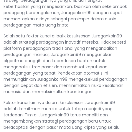
strategi perdagangannya yang unik dan tingkat
keberhasilan yang mengesankan. Didirikan oleh sekelompok
pedagang berpengalaman, Juragankoin99 dengan cepat
memantapkan dirinya sebagai pemimpin dalam dunia
perdagangan mata uang kripto.
Salah satu faktor kunci di balik kesuksesan Juragankoin99
adalah strategi perdagangan inovatif mereka. Tidak seperti
platform perdagangan tradisional yang mengandalkan
perdagangan manual, Juragankoin99 menggunakan
algoritma canggih dan kecerdasan buatan untuk
menganalisis tren pasar dan membuat keputusan
perdagangan yang tepat. Pendekatan otomatis ini
memungkinkan Juragankoin99 mengeksekusi perdagangan
dengan cepat dan efisien, meminimalkan risiko kesalahan
manusia dan memaksimalkan keuntungan.
Faktor kunci lainnya dalam kesuksesan Juragankoin99
adalah komitmen mereka untuk tetap menjadi yang
terdepan. Tim di Juragankoin99 terus meneliti dan
mengembangkan strategi perdagangan baru untuk
beradaptasi dengan pasar mata uang kripto yang selalu