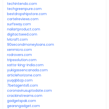
techintendo.com
techgreenpure.com
bestdropshipstore.com
cartelreviews.com
surfsway.com
nailartproduct.com
digitactseed.com
lvlcraft.com
90secondmoneyloans.com
xenmicro.com
rodrovers.com
tripssolution.com
satta-king-india.com
yukigassencanada.com
articlehorizone.com
yuqqbbzp.com
7betagents6.com
coronavirusuptodate.com
crackinstreams.com
gadgetspak.com
gearsngadget.com