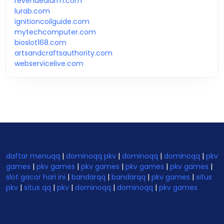
revenuealarm.com
lurab.com
ignitioncoilguide.com
mytechcomputer.com
bioslot168.com
artsandcraftsauthority.com
webservicelive.com
daftar menuqq
|
dominoqq pkv
|
dominoqq
|
dominoqq
|
pkv
games
|
pkv games
|
pkv games
|
pkv games
|
pkv games
|
slot gacor hari ini
|
bandarqq
|
bandarqq
|
pkv games
|
situs
pkv
|
situs qq
|
pkv
|
dominoqq
|
dominoqq
|
pkv games