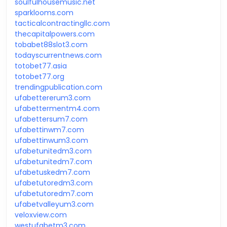
soulfulhousemusic.net
sparklooms.com
tacticalcontractingllc.com
thecapitalpowers.com
tobabet88slot3.com
todayscurrentnews.com
totobet77.asia
totobet77.org
trendingpublication.com
ufabettererum3.com
ufabettermentm4.com
ufabettersum7.com
ufabettinwm7.com
ufabettinwum3.com
ufabetunitedm3.com
ufabetunitedm7.com
ufabetuskedm7.com
ufabetutoredm3.com
ufabetutoredm7.com
ufabetvalleyum3.com
veloxview.com
westufabetm3.com