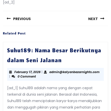
[ad_2]
Post
navigation
PREVIOUS
NEXT
Previous
Next
Related Post
post:
post:
Suhu189: Nama Besar Berikutnya
Suhu189:
dalam Seni Jalanan
Nama
February
admin@
February 17, 2026
|
admin@kalyanbazarnights.com
17,
|
0 Comment
Besar
2026
[ad_1] Suhu189 adalah nama yang dengan cepat
Berikutnya
terkenal di dunia seni jalanan. Berasal dari Indonesia,
dalam
Suhu189 telah menciptakan karya-karya menakjubkan
dan menggugah pikiran yang menarik perhatian para
Seni