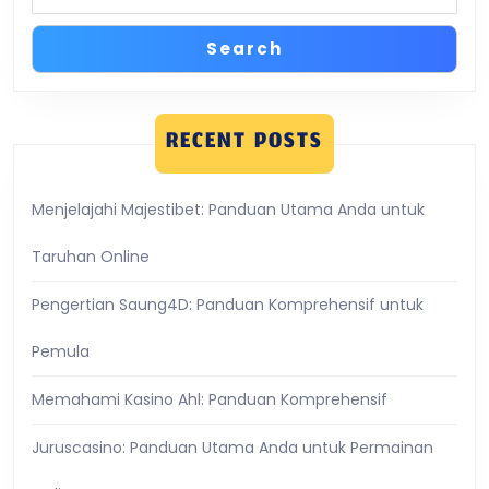
permainan
Search
RECENT POSTS
Menjelajahi Majestibet: Panduan Utama Anda untuk
Taruhan Online
Pengertian Saung4D: Panduan Komprehensif untuk
Pemula
Memahami Kasino Ahl: Panduan Komprehensif
Juruscasino: Panduan Utama Anda untuk Permainan