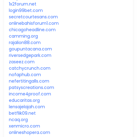
1x2forum.net
login99bet.com
secretcourtesans.com
onlinebahisforum1.com
chicagoheadline.com
camming.org
rajalion88.com
goupuntacana.com
riversedgepark.com
zaseez.com
catchycrunch.com
nofaphub.com
nefertitingalls.com
patsyscreations.com
income4proof.com
educaritas.org
lensajelajah.com
betflik09.net
ncaq.org
xenmicro.com
onlineshopera.com