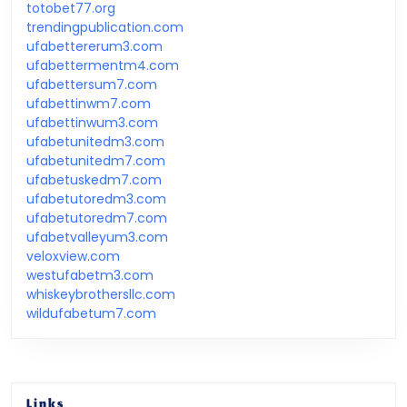
totobet77.org
trendingpublication.com
ufabettererum3.com
ufabettermentm4.com
ufabettersum7.com
ufabettinwm7.com
ufabettinwum3.com
ufabetunitedm3.com
ufabetunitedm7.com
ufabetuskedm7.com
ufabetutoredm3.com
ufabetutoredm7.com
ufabetvalleyum3.com
veloxview.com
westufabetm3.com
whiskeybrothersllc.com
wildufabetum7.com
Links