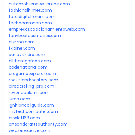
automobilenews-online.com
fashionalltimes.com
totaldigitalforum.com
technoarmaan.com
empresasposicionamientoweb.com
tonybestcosmetics.com
buzznc.com
fxjoiner.com
skinbykindra.com
alltherageface.com
codenational.com
progameexplorer.com
rockislandroastery.com
directselling-pro.com
revenuealarm.com
lurab.com
ignitioncoilguide.com
mytechcomputer.com
bioslot168.com
artsandcraftsauthority.com
webservicelive.com