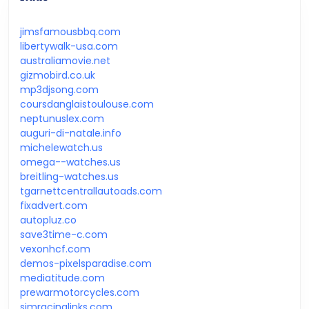
jimsfamousbbq.com
libertywalk-usa.com
australiamovie.net
gizmobird.co.uk
mp3djsong.com
coursdanglaistoulouse.com
neptunuslex.com
auguri-di-natale.info
michelewatch.us
omega--watches.us
breitling-watches.us
tgarnettcentrallautoads.com
fixadvert.com
autopluz.co
save3time-c.com
vexonhcf.com
demos-pixelsparadise.com
mediatitude.com
prewarmotorcycles.com
simracinglinks.com