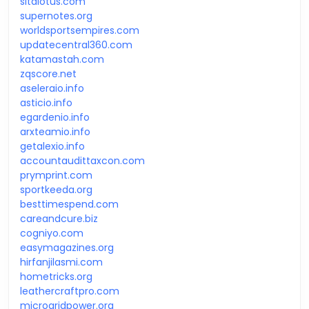
sitalotus.com
supernotes.org
worldsportsempires.com
updatecentral360.com
katamastah.com
zqscore.net
aseleraio.info
asticio.info
egardenio.info
arxteamio.info
getalexio.info
accountaudittaxcon.com
prymprint.com
sportkeeda.org
besttimespend.com
careandcure.biz
cogniyo.com
easymagazines.org
hirfanjilasmi.com
hometricks.org
leathercraftpro.com
microgridpower.org