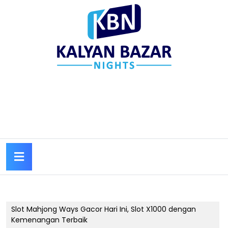
Skip
to
content
Skip
to
content
Open
Button
Slot Mahjong Ways Gacor Hari Ini, Slot X1000 dengan
Kemenangan Terbaik