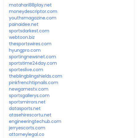
matahari88play.net
moneydescriptor.com
youthsmagazine.com
painaidee.net
sportsdarkest.com
webtoon.biz
thesportswires.com
hyungpro.com
sportingnewsnet.com
sportstime24day.com
sporteslive.com
theblingblingshields.com
pinkfrenchtipnails.com
newgamestv.com
sportsgallerys.com
sportsmirrors.net
datasports.net
atasehirescortu.net
engineeringtechub.com
jerryescorts.com
attorneylegal.co