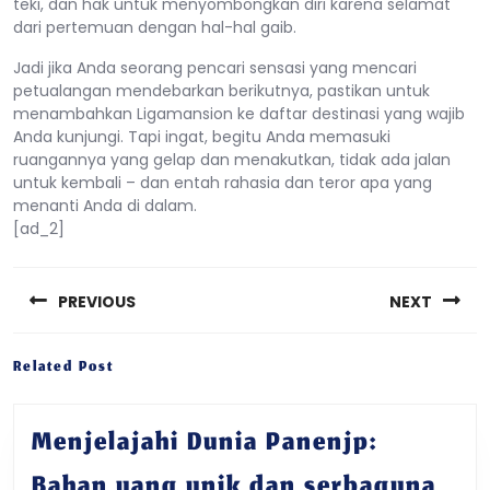
teki, dan hak untuk menyombongkan diri karena selamat
dari pertemuan dengan hal-hal gaib.
Jadi jika Anda seorang pencari sensasi yang mencari
petualangan mendebarkan berikutnya, pastikan untuk
menambahkan Ligamansion ke daftar destinasi yang wajib
Anda kunjungi. Tapi ingat, begitu Anda memasuki
ruangannya yang gelap dan menakutkan, tidak ada jalan
untuk kembali – dan entah rahasia dan teror apa yang
menanti Anda di dalam.
[ad_2]
Post
navigation
PREVIOUS
NEXT
Previous
Next
Related Post
post:
post:
Menjelajahi Dunia Panenjp:
Menj
Bahan yang unik dan serbaguna