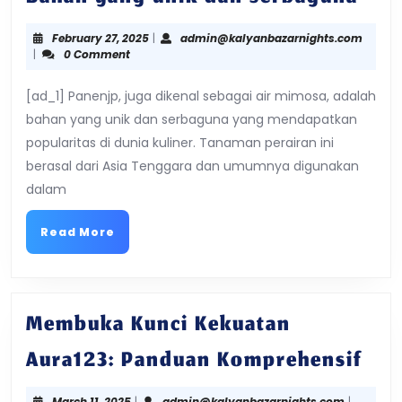
Dun
February
admin
February 27, 2025
|
admin@kalyanbazarnights.com
27,
|
0 Comment
Pan
2025
[ad_1] Panenjp, juga dikenal sebagai air mimosa, adalah
Bah
bahan yang unik dan serbaguna yang mendapatkan
yan
popularitas di dunia kuliner. Tanaman perairan ini
berasal dari Asia Tenggara dan umumnya digunakan
uni
dalam
dan
Read
Read More
ser
More
Membuka Kunci Kekuatan
Me
Aura123: Panduan Komprehensif
Kun
March
admin@ka
March 11, 2025
|
admin@kalyanbazarnights.com
|