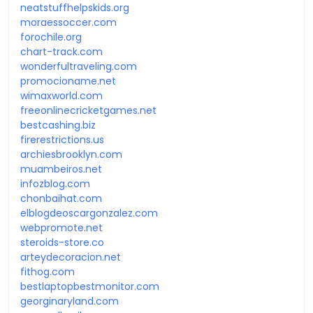
neatstuffhelpskids.org
moraessoccer.com
forochile.org
chart-track.com
wonderfultraveling.com
promocioname.net
wimaxworld.com
freeonlinecricketgames.net
bestcashing.biz
firerestrictions.us
archiesbrooklyn.com
muambeiros.net
infozblog.com
chonbaihat.com
elblogdeoscargonzalez.com
webpromote.net
steroids-store.co
arteydecoracion.net
fithog.com
bestlaptopbestmonitor.com
georginaryland.com