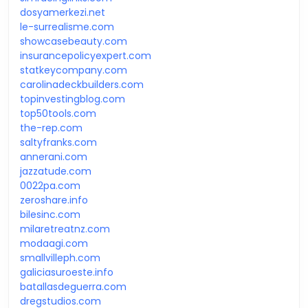
dosyamerkezi.net
le-surrealisme.com
showcasebeauty.com
insurancepolicyexpert.com
statkeycompany.com
carolinadeckbuilders.com
topinvestingblog.com
top50tools.com
the-rep.com
saltyfranks.com
annerani.com
jazzatude.com
0022pa.com
zeroshare.info
bilesinc.com
milaretreatnz.com
modaagi.com
smallvilleph.com
galiciasuroeste.info
batallasdeguerra.com
dregstudios.com