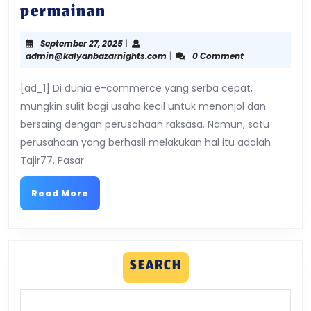
Dari
permainan
awal
September
September 27, 2025
|
27,
admin@kalyanbazarnights.com
admin@kalyanbazarnights.com
|
0 Comment
yang
2025
[ad_1] Di dunia e-commerce yang serba cepat,
sederhana
mungkin sulit bagi usaha kecil untuk menonjol dan
hingga
bersaing dengan perusahaan raksasa. Namun, satu
perusahaan yang berhasil melakukan hal itu adalah
kesuksesan
Tajir77. Pasar
e-
Read
Read More
commerce:
More
Bagaimana
Tajir77
SEARCH
mengubah