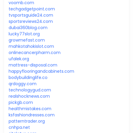
voomb.com
techgadgetpoint.com
tvsportsguide24.com
sportsreviews24.com
dubai360blog.com
lucky77slot.org
growmefast.com
mahkotahokislot.com
onlinecancerpharm.com
ufalek.org
mattress-disposal.com
happyflooringandcabinets.com
bodybuildinglife.co
qrdoggy.com
technologygud.com
realshocknews.com
pickgb.com
healthmistakes.com
ksfashiondresses.com
patterntrader.org
cnhpa.net