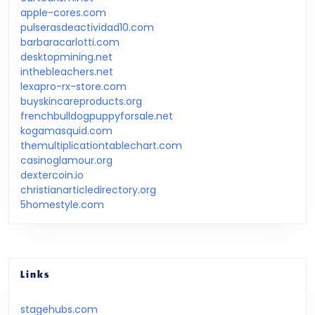
apple-cores.com
pulserasdeactividad10.com
barbaracarlotti.com
desktopmining.net
inthebleachers.net
lexapro-rx-store.com
buyskincareproducts.org
frenchbulldogpuppyforsale.net
kogamasquid.com
themultiplicationtablechart.com
casinoglamour.org
dextercoin.io
christianarticledirectory.org
5homestyle.com
Links
stagehubs.com