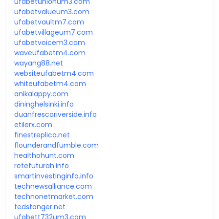
ufabetunionum3.com
ufabetvalueum3.com
ufabetvaultm7.com
ufabetvillageum7.com
ufabetvoicem3.com
waveufabetm4.com
wayang88.net
websiteufabetm4.com
whiteufabetm4.com
anikalappy.com
dininghelsinki.info
duanfrescariverside.info
etilerx.com
finestreplica.net
flounderandfumble.com
healthohunt.com
retefuturah.info
smartinvestinginfo.info
technewsalliance.com
technonetmarket.com
tedstanger.net
ufabett732um3.com