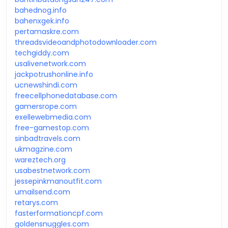
bahednog.info
bahenxgek.info
pertamaskre.com
threadsvideoandphotodownloader.com
techgiddy.com
usalivenetwork.com
jackpotrushonline.info
ucnewshindi.com
freecellphonedatabase.com
gamersrope.com
exellewebmedia.com
free-gamestop.com
sinbadtravels.com
ukmagzine.com
wareztech.org
usabestnetwork.com
jessepinkmanoutfit.com
umailsend.com
retarys.com
fasterformationcpf.com
goldensnuggles.com