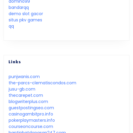
domino99
bandarqq
demo slot gacor
situs pkv games
qq
Links
punjwanis.com
the-parcs-clematiscondos.com
jusu-gb.com
thecarepet.com
blogwriterplus.com
guestpostingseo.com
casinogambitpro.info
pokerplaymasters.info
courseoncourse.com
bantinbatdongsan247.com