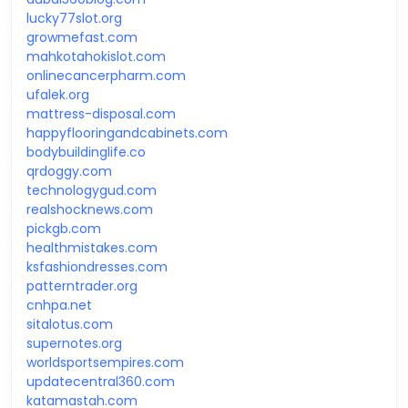
lucky77slot.org
growmefast.com
mahkotahokislot.com
onlinecancerpharm.com
ufalek.org
mattress-disposal.com
happyflooringandcabinets.com
bodybuildinglife.co
qrdoggy.com
technologygud.com
realshocknews.com
pickgb.com
healthmistakes.com
ksfashiondresses.com
patterntrader.org
cnhpa.net
sitalotus.com
supernotes.org
worldsportsempires.com
updatecentral360.com
katamastah.com