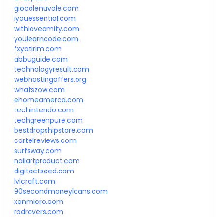
giocolenuvole.com
iyouessential.com
withloveamity.com
youlearncode.com
fxyatirim.com
abbuguide.com
technologyresult.com
webhostingoffers.org
whatszow.com
ehomeamerca.com
techintendo.com
techgreenpure.com
bestdropshipstore.com
cartelreviews.com
surfsway.com
nailartproduct.com
digitactseed.com
lvlcraft.com
90secondmoneyloans.com
xenmicro.com
rodrovers.com