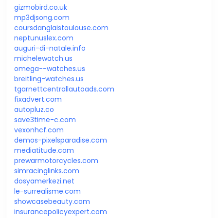
gizmobird.co.uk
mp3djsong.com
coursdanglaistoulouse.com
neptunuslex.com
auguri-di-natale.info
michelewatch.us
omega--watches.us
breitling-watches.us
tgarnettcentrallautoads.com
fixadvert.com
autopluz.co
save3time-c.com
vexonhcf.com
demos-pixelsparadise.com
mediatitude.com
prewarmotorcycles.com
simracinglinks.com
dosyamerkezi.net
le-surrealisme.com
showcasebeauty.com
insurancepolicyexpert.com