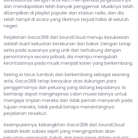
berkolaborasi dengan artis lain, memperluas jangkauannya
dan mendapatkan lebih banyak penggemar. Musiknya telah
ditampilkan di playlist populer dan stasiun radio, dan dia
telah tampil di acara yang tiketnya terjual habis di seluruh
negeri.
Perjalanan Gacor268 dari SoundCloud menuju kesuksesan
adalah bukti kekuatan ketekunan dan bakat. Dengan tetap
setia pada suaranya yang unik dan terhubung dengan
penontonnya secara pribadi, dia mampu mengubah
kecintaannya pada musik menjadi karier yang berkembang.
Seiring ia terus tumbuh dan berkembang sebagai seorang
artis, Gacor268 tetap bersyukur atas dukungan para
penggemarnya dan peluang yang datang kepadanya. Ia
berharap dapat menginspirasi calon musisi lainnya untuk
mengejar impian mereka dan tidak pernah menyerah pada
tujuan mereka, tidak peduli betapa menantangnya
perjalanan tersebut.
Kesimpulannya, kebangkitan Gacor268 dari SoundCloud
adalah kisah sukses sejati yang mengingatkan akan
kekuatan semangat, bakat, dan kerja keras dalam industri