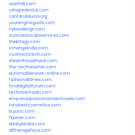
usathrill.com
vshapedental.com
canfandalucia.org
yourengineguide.com
nybreakings.com
outstationcabsservices.com
thekrtagy.com
xchangeindia.com
coolmicrotech.com
dreamhousehack.com
the-techteacher.com
automobilenews-online.com
fashionalltimes.com
totaldigitalforum.com
technoarmaan.com
empresasposicionamientoweb.com
tonybestcosmetics.com
buzznc.com
fxjoiner.com
skinbykindra.com
alltherageface.com