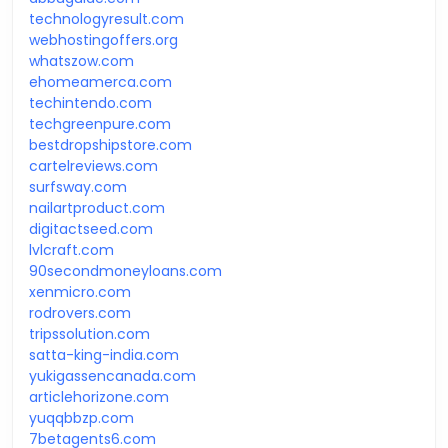
technologyresult.com
webhostingoffers.org
whatszow.com
ehomeamerca.com
techintendo.com
techgreenpure.com
bestdropshipstore.com
cartelreviews.com
surfsway.com
nailartproduct.com
digitactseed.com
lvlcraft.com
90secondmoneyloans.com
xenmicro.com
rodrovers.com
tripssolution.com
satta-king-india.com
yukigassencanada.com
articlehorizone.com
yuqqbbzp.com
7betagents6.com