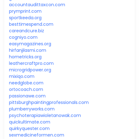
accountaudittaxcon.com
prymprint.com
sportkeeda.org
besttimespend.com
careandcure.biz
cogniyo.com
easymagazines.org
hirfanjilasmi.com
hometricks.org
leathercraftpro.com
microgridpower.org
mixiqo.com
needglobe.com
ortocoach.com
passionawe.com
pittsburghpaintingprofessionals.com
plumberryworks.com
psychoterapiawioletanowak.com
quickultimate.com
quirkyquester.com
sexmedicineformen.com