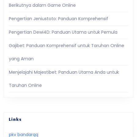
Berikutnya dalam Game Online
Pengertian Jeniustoto: Panduan Komprehensif
Pengertian Dewi4D: Panduan Utama untuk Pemula
Gajibet: Panduan Komprehensif untuk Taruhan Online
yang Aman
Menjelajahi Majestibet: Panduan Utama Anda untuk
Taruhan Online
Links
pkv bandarqq