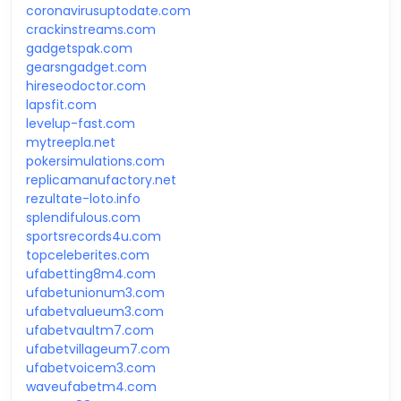
coronavirusuptodate.com
crackinstreams.com
gadgetspak.com
gearsngadget.com
hireseodoctor.com
lapsfit.com
levelup-fast.com
mytreepla.net
pokersimulations.com
replicamanufactory.net
rezultate-loto.info
splendifulous.com
sportsrecords4u.com
topceleberites.com
ufabetting8m4.com
ufabetunionum3.com
ufabetvalueum3.com
ufabetvaultm7.com
ufabetvillageum7.com
ufabetvoicem3.com
waveufabetm4.com