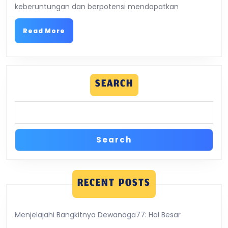
keberuntungan dan berpotensi mendapatkan
Read
Read More
More
SEARCH
Search
RECENT POSTS
Menjelajahi Bangkitnya Dewanaga77: Hal Besar