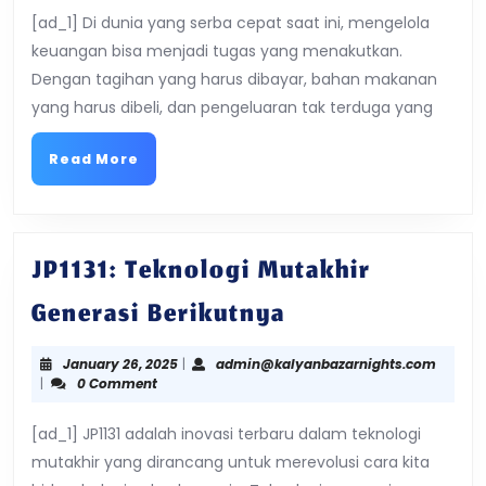
[ad_1] Di dunia yang serba cepat saat ini, mengelola
yang
keuangan bisa menjadi tugas yang menakutkan.
Ramah
Dengan tagihan yang harus dibayar, bahan makanan
yang harus dibeli, dan pengeluaran tak terduga yang
Anggaran
untuk
Read
Read More
More
Kebutuhan
Finansial
JP1131: Teknologi Mutakhir
Anda
JP1131:
Generasi Berikutnya
Teknologi
January
admin@
January 26, 2025
|
admin@kalyanbazarnights.com
26,
|
0 Comment
Mutakhir
2025
[ad_1] JP1131 adalah inovasi terbaru dalam teknologi
Generasi
mutakhir yang dirancang untuk merevolusi cara kita