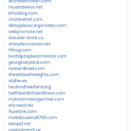
archiesbrooklyn.com
muambeiros.net
infozblog.com
chonbaihat.com
elblogdeoscargonzalez.com
webpromote.net
steroids-store.co
arteydecoracion.net
fithog.com
bestlaptopbestmonitor.com
georginaryland.com
roseandbasil.com
thewhitewhitelights.com
atdhe.ws
heckrodtwetland.org
halfheardinthestillness.com
mybestmassagechair.com
ericreed.net
fluxetine.com
mobilecasino8760.com
betqq3.net
casinoloans5.us